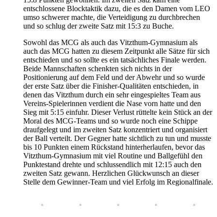
entschlossene Blocktaktik dazu, die es den Damen vom LEO
umso schwerer machte, die Verteidigung zu durchbrechen
und so schlug der zweite Satz mit 15:3 zu Buche.
Sowohl das MCG als auch das Vitzthum-Gymnasium als
auch das MCG hatten zu diesem Zeitpunkt alle Sätze für sich
entschieden und so sollte es ein tatsächliches Finale werden.
Beide Mannschaften schenkten sich nichts in der
Positionierung auf dem Feld und der Abwehr und so wurde
der erste Satz über die Finisher-Qualitäten entschieden, in
denen das Vitzthum durch ein sehr eingespieltes Team aus
Vereins-Spielerinnen verdient die Nase vorn hatte und den
Sieg mit 5:15 einfuhr. Dieser Verlust rüttelte kein Stück an der
Moral des MCG-Teams und so wurde noch eine Schippe
draufgelegt und im zweiten Satz konzentriert und organisiert
der Ball verteilt. Der Gegner hatte sichtlich zu tun und musste
bis 10 Punkten einem Rückstand hinterherlaufen, bevor das
Vitzthum-Gymnasium mit viel Routine und Ballgefühl den
Punktestand drehte und schlussendlich mit 12:15 auch den
zweiten Satz gewann. Herzlichen Glückwunsch an dieser
Stelle dem Gewinner-Team und viel Erfolg im Regionalfinale.