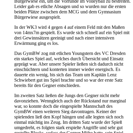
Bürgerwiese ein, um die Vorrunde im Volleyball zu bestreiten.
Leider gab es etliche Absagen und so wurden nur die ersten
beiden Plätze zwischen dem MCG und dem Gymnasium
Bürgerwiese ausgespielt.
In der WK3 wird 4 gegen 4 auf einem Feld mit den Maßen
von 14mx7m gespielt. Es wurde sich schnell auf ein Spiel mit
drei Gewinnsätzen geeinigt und nach einer intensiven
Erwärmung ging es los.
Das GymBW zog mit etlichen Youngstern des VC Dresden
ein starkes Spiel auf, welches durch Übersicht und Einsatz
geprägt war. Aber unsere Spieler ließen sich dadurch nicht
einschüchtern und konterten immer wieder energisch. Es
dauerte ein wenig, bis sich das Team um Kapitän Lenz
Schwiebert gut ins Spiel brachte und so war der erste Satz
bereits für den Gegner entschieden.
Im zweiten Satz ließen die Jungs den Gegner nicht mehr
davonziehen. Wenngleich auch der Rückstand nur marginal
war, so konnte doch die eingespielte Mannschaft des
GymBW einen weiteren Sieg davontragen. Keiner der
spielenden ließ den Kopf hängen und alle legten sich noch
einmal mächtig ins Zeug. Im dritten Satz wurde der Spieß
umgedreht, es folgten stark erspielte Angriffe und sehr gut
gestellte Blocks, sodass der Gegner Mühe hatte, sein Spiel