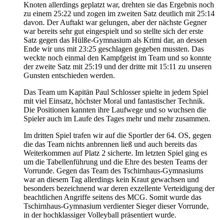
Knoten allerdings geplatzt war, drehten sie das Ergebnis noch
zu einem 25:22 und zogen im zweiten Satz deutlich mit 25:14
davon. Der Auftakt war gelungen, aber der nächste Gegner
war bereits sehr gut eingespielt und so stellte sich der erste
Satz gegen das Hülße-Gymnasium als Krimi dar, an dessen
Ende wir uns mit 23:25 geschlagen gegeben mussten. Das
weckte noch einmal den Kampfgeist im Team und so konnte
der zweite Satz mit 25:19 und der dritte mit 15:11 zu unseren
Gunsten entschieden werden.
Das Team um Kapitän Paul Schlosser spielte in jedem Spiel
mit viel Einsatz, höchster Moral und fantastischer Technik.
Die Positionen kannten ihre Laufwege und so wuchsen die
Spieler auch im Laufe des Tages mehr und mehr zusammen.
Im dritten Spiel trafen wir auf die Sportler der 64. OS, gegen
die das Team nichts anbrennen ließ und auch bereits das
Weiterkommen auf Platz 2 sicherte. Im letzten Spiel ging es
um die Tabellenführung und die Ehre des besten Teams der
Vorrunde. Gegen das Team des Tschirnhaus-Gymnasiums
war an diesem Tag allerdings kein Kraut gewachsen und
besonders bezeichnend war deren exzellente Verteidigung der
beachtlichen Angriffe seitens des MCG. Somit wurde das
Tschirnhaus-Gymnasium verdienter Sieger dieser Vorrunde,
in der hochklassiger Volleyball präsentiert wurde.