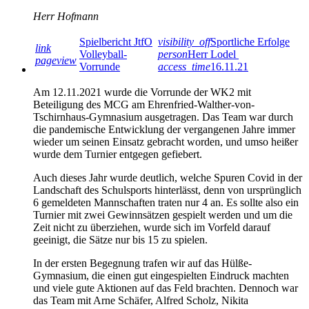
Herr Hofmann
Spielbericht JtfO
visibility_off
Sportliche Erfolge
link
Volleyball-
person
Herr Lodel
pageview
Vorrunde
access_time
16.11.21
Am 12.11.2021 wurde die Vorrunde der WK2 mit
Beteiligung des MCG am Ehrenfried-Walther-von-
Tschirnhaus-Gymnasium ausgetragen. Das Team war durch
die pandemische Entwicklung der vergangenen Jahre immer
wieder um seinen Einsatz gebracht worden, und umso heißer
wurde dem Turnier entgegen gefiebert.
Auch dieses Jahr wurde deutlich, welche Spuren Covid in der
Landschaft des Schulsports hinterlässt, denn von ursprünglich
6 gemeldeten Mannschaften traten nur 4 an. Es sollte also ein
Turnier mit zwei Gewinnsätzen gespielt werden und um die
Zeit nicht zu überziehen, wurde sich im Vorfeld darauf
geeinigt, die Sätze nur bis 15 zu spielen.
In der ersten Begegnung trafen wir auf das Hülße-
Gymnasium, die einen gut eingespielten Eindruck machten
und viele gute Aktionen auf das Feld brachten. Dennoch war
das Team mit Arne Schäfer, Alfred Scholz, Nikita