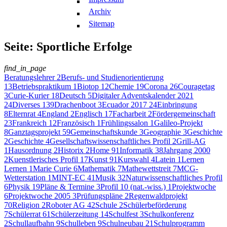
Archiv
Sitemap
Seite: Sportliche Erfolge
find_in_page
Beratungslehrer
2
Berufs- und Studienorientierung
13
Betriebspraktikum
1
Biotop
12
Chemie
19
Corona
26
Couragetag
3
Curie-Kurier
18
Deutsch
5
Digitaler Adventskalender 2021
24
Diverses
139
Drachenboot
3
Ecuador 2017
24
Einbringung
8
Elternrat
4
England
2
Englisch
17
Facharbeit
2
Fördergemeinschaft
23
Frankreich
12
Französisch
1
Frühlingssalon
1
Galileo-Projekt
8
Ganztagsprojekt
59
Gemeinschaftskunde
3
Geographie
3
Geschichte
2
Geschichte
4
Gesellschaftswissenschaftliches Profil
2
Grill-AG
1
Hausordnung
2
Historix
2
Home
91
Informatik
38
Jahrgang 2000
2
Kuenstlerisches Profil
17
Kunst
91
Kurswahl
4
Latein
1
Lernen
Lernen
1
Marie Curie
6
Mathematik
7
Mathewettstreit
7
MCG-
Wetterstation
1
MINT-EC
41
Musik
32
Naturwissenschaftliches Profil
6
Physik
19
Pläne & Termine
3
Profil 10 (nat.-wiss.)
1
Projektwoche
6
Projektwoche 2005
3
Prüfungspläne
2
Regenwaldprojekt
70
Religion
2
Roboter AG
42
Schule
2
Schülerbeförderung
7
Schülerrat
61
Schülerzeitung
14
Schulfest
3
Schulkonferenz
2
Schullaufbahn
9
Schulleben
9
Schulneubau
21
Schulprogramm