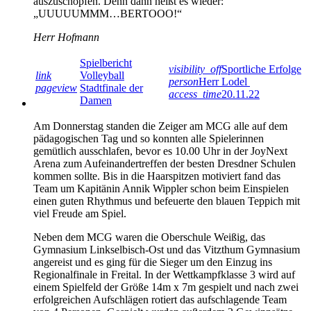
auszuschöpfen. Denn dann heißt es wieder:
„UUUUUMMM…BERTOOO!“
Herr Hofmann
Spielbericht
visibility_off
Sportliche Erfolge
link
Volleyball
person
Herr Lodel
pageview
Stadtfinale der
access_time
20.11.22
Damen
Am Donnerstag standen die Zeiger am MCG alle auf dem
pädagogischen Tag und so konnten alle Spielerinnen
gemütlich ausschlafen, bevor es 10.00 Uhr in der JoyNext
Arena zum Aufeinandertreffen der besten Dresdner Schulen
kommen sollte. Bis in die Haarspitzen motiviert fand das
Team um Kapitänin Annik Wippler schon beim Einspielen
einen guten Rhythmus und befeuerte den blauen Teppich mit
viel Freude am Spiel.
Neben dem MCG waren die Oberschule Weißig, das
Gymnasium Linkselbisch-Ost und das Vitzthum Gymnasium
angereist und es ging für die Sieger um den Einzug ins
Regionalfinale in Freital. In der Wettkampfklasse 3 wird auf
einem Spielfeld der Größe 14m x 7m gespielt und nach zwei
erfolgreichen Aufschlägen rotiert das aufschlagende Team