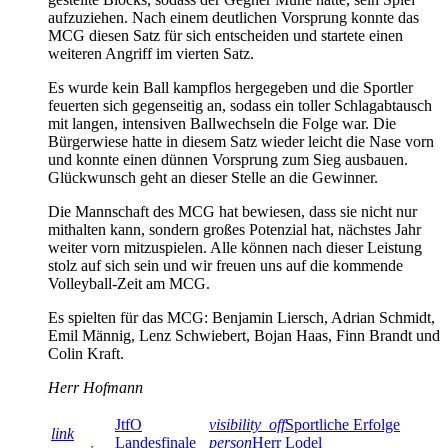
aufzuziehen. Nach einem deutlichen Vorsprung konnte das
MCG diesen Satz für sich entscheiden und startete einen
weiteren Angriff im vierten Satz.
Es wurde kein Ball kampflos hergegeben und die Sportler
feuerten sich gegenseitig an, sodass ein toller Schlagabtausch
mit langen, intensiven Ballwechseln die Folge war. Die
Bürgerwiese hatte in diesem Satz wieder leicht die Nase vorn
und konnte einen dünnen Vorsprung zum Sieg ausbauen.
Glückwunsch geht an dieser Stelle an die Gewinner.
Die Mannschaft des MCG hat bewiesen, dass sie nicht nur
mithalten kann, sondern großes Potenzial hat, nächstes Jahr
weiter vorn mitzuspielen. Alle können nach dieser Leistung
stolz auf sich sein und wir freuen uns auf die kommende
Volleyball-Zeit am MCG.
Es spielten für das MCG: Benjamin Liersch, Adrian Schmidt,
Emil Männig, Lenz Schwiebert, Bojan Haas, Finn Brandt und
Colin Kraft.
Herr Hofmann
JtfO
visibility_off
Sportliche Erfolge
link
Landesfinale
person
Herr Lodel