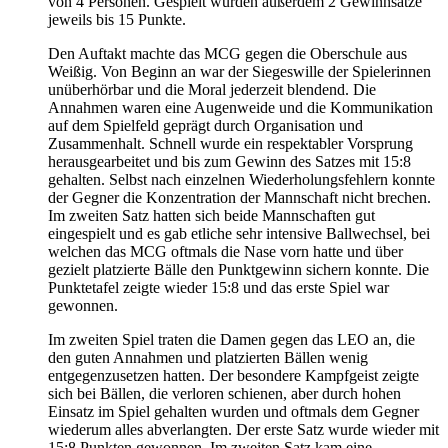
von 4 Personen. Gespielt wurden außerdem 2 Gewinnsätze
jeweils bis 15 Punkte.
Den Auftakt machte das MCG gegen die Oberschule aus
Weißig. Von Beginn an war der Siegeswille der Spielerinnen
unüberhörbar und die Moral jederzeit blendend. Die
Annahmen waren eine Augenweide und die Kommunikation
auf dem Spielfeld geprägt durch Organisation und
Zusammenhalt. Schnell wurde ein respektabler Vorsprung
herausgearbeitet und bis zum Gewinn des Satzes mit 15:8
gehalten. Selbst nach einzelnen Wiederholungsfehlern konnte
der Gegner die Konzentration der Mannschaft nicht brechen.
Im zweiten Satz hatten sich beide Mannschaften gut
eingespielt und es gab etliche sehr intensive Ballwechsel, bei
welchen das MCG oftmals die Nase vorn hatte und über
gezielt platzierte Bälle den Punktgewinn sichern konnte. Die
Punktetafel zeigte wieder 15:8 und das erste Spiel war
gewonnen.
Im zweiten Spiel traten die Damen gegen das LEO an, die
den guten Annahmen und platzierten Bällen wenig
entgegenzusetzen hatten. Der besondere Kampfgeist zeigte
sich bei Bällen, die verloren schienen, aber durch hohen
Einsatz im Spiel gehalten wurden und oftmals dem Gegner
wiederum alles abverlangten. Der erste Satz wurde wieder mit
15:8 Punkten gewonnen. Im zweiten Satz kam eine