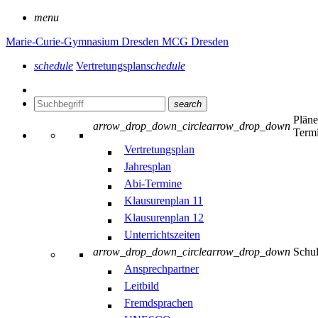
menu
Marie-Curie-Gymnasium Dresden
MCG Dresden
schedule
Vertretungsplan
schedule
search
Plän
arrow_drop_down_circle
arrow_drop_down
Term
Vertretungsplan
Jahresplan
Abi-Termine
Klausurenplan 11
Klausurenplan 12
Unterrichtszeiten
arrow_drop_down_circle
arrow_drop_down
Schu
Ansprechpartner
Leitbild
Fremdsprachen