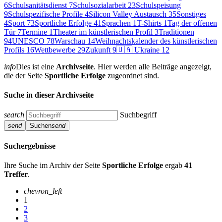
6
Schulsanitätsdienst
7
Schulsozialarbeit
23
Schulspeisung
9
Schulspezifische Profile
4
Silicon Valley Austausch
35
Sonstiges
4
Sport
73
Sportliche Erfolge
41
Sprachen
1
T-Shirts
1
Tag der offenen
Tür
7
Termine
1
Theater im künstlerischen Profil
3
Traditionen
94
UNESCO
78
Warschau
14
Weihnachtskalender des künstlerischen
Profils
16
Wettbewerbe
29
Zukunft
9
🇺🇦 Ukraine
12
info
Dies ist eine
Archivseite
. Hier werden alle Beiträge angezeigt,
die der Seite
Sportliche Erfolge
zugeordnet sind.
Suche in dieser Archivseite
search
Suchbegriff
send
Suchen
send
Suchergebnisse
Ihre Suche im Archiv der Seite
Sportliche Erfolge
ergab
41
Treffer
.
chevron_left
1
2
3