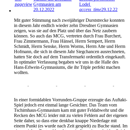
pageview
Gymnasien am
Lodel
20.12.2022
access_time
29.12.22
Mit guter Stimmung nach zweijähriger Durststrecke konnten
in diesem Jahr endlich wieder zehn Dresdner Gymnasien
zeigen, was sie auf den Platz und über das Netz zaubern
können. So auch das MCG, vertreten durch Frau Burchert,
Frau Zimmermann, Frau Hänsel, Herrn Sempert, Herrn
Schmidt, Herrn Senske, Herrn Worms, Herrn Atte und Herrn
Hofmann, die sich in diesem Jahr Siegchancen ausrechneten,
hatten Sie doch auf dem Transfermarkt ordentlich eingekauft.
In optimaler Verfassung begaben wir uns in die Halle des
Hans-Erlwein-Gymnasiums, die ihr Triple perfekt machen
wollten.
In einer formidablen Vorrunden-Gruppe erzeugte das Auftakt-
Spiel jedoch erst einmal lange Gesichter. Das Team vom
Tschirnhaus-Gymnasium kam mit guter Feldabwehr und die
Recken des MCG leider mit zu vielen Fehlern auf der eigenen
Seite daher, so dass eine denkbar knappe Niederlage mit
einem Punkt (es wurde nach Zeit gespielt) zu Buche stand. Im