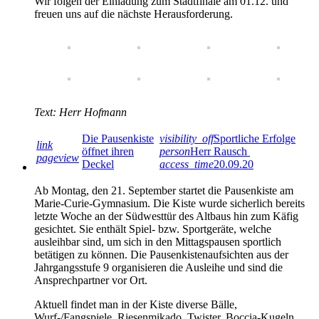
Wir folgen der Einladung zum Stadtfinale am 01.12. und
freuen uns auf die nächste Herausforderung.
Text: Herr Hofmann
Die Pausenkiste
visibility_off
Sportliche Erfolge
link
öffnet ihren
person
Herr Rausch
pageview
Deckel
access_time
20.09.20
Ab Montag, den 21. September startet die Pausenkiste am
Marie-Curie-Gymnasium. Die Kiste wurde sicherlich bereits
letzte Woche an der Südwesttür des Altbaus hin zum Käfig
gesichtet. Sie enthält Spiel- bzw. Sportgeräte, welche
ausleihbar sind, um sich in den Mittagspausen sportlich
betätigen zu können. Die Pausenkistenaufsichten aus der
Jahrgangsstufe 9 organisieren die Ausleihe und sind die
Ansprechpartner vor Ort.
Aktuell findet man in der Kiste diverse Bälle,
Wurf-/Fangspiele, Riesenmikado, Twister, Boccia-Kugeln