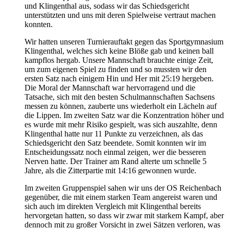
und Klingenthal aus, sodass wir das Schiedsgericht
unterstützten und uns mit deren Spielweise vertraut machen
konnten.
Wir hatten unseren Turnierauftakt gegen das Sportgymnasium
Klingenthal, welches sich keine Blöße gab und keinen ball
kampflos hergab. Unsere Mannschaft brauchte einige Zeit,
um zum eigenen Spiel zu finden und so mussten wir den
ersten Satz nach einigem Hin und Her mit 25:19 hergeben.
Die Moral der Mannschaft war hervorragend und die
Tatsache, sich mit den besten Schulmannschaften Sachsens
messen zu können, zauberte uns wiederholt ein Lächeln auf
die Lippen. Im zweiten Satz war die Konzentration höher und
es wurde mit mehr Risiko gespielt, was sich auszahlte, denn
Klingenthal hatte nur 11 Punkte zu verzeichnen, als das
Schiedsgericht den Satz beendete. Somit konnten wir im
Entscheidungssatz noch einmal zeigen, wer die besseren
Nerven hatte. Der Trainer am Rand alterte um schnelle 5
Jahre, als die Zitterpartie mit 14:16 gewonnen wurde.
Im zweiten Gruppenspiel sahen wir uns der OS Reichenbach
gegenüber, die mit einem starken Team angereist waren und
sich auch im direkten Vergleich mit Klingenthal bereits
hervorgetan hatten, so dass wir zwar mit starkem Kampf, aber
dennoch mit zu großer Vorsicht in zwei Sätzen verloren, was