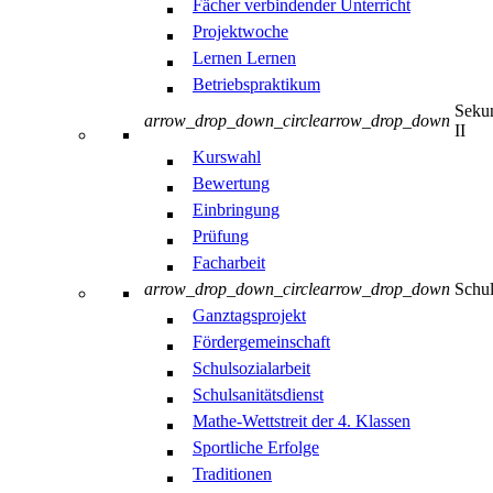
Fächer verbindender Unterricht
Projektwoche
Lernen Lernen
Betriebspraktikum
Sekun
arrow_drop_down_circle
arrow_drop_down
II
Kurswahl
Bewertung
Einbringung
Prüfung
Facharbeit
arrow_drop_down_circle
arrow_drop_down
Schul
Ganztagsprojekt
Fördergemeinschaft
Schulsozialarbeit
Schulsanitätsdienst
Mathe-Wettstreit der 4. Klassen
Sportliche Erfolge
Traditionen