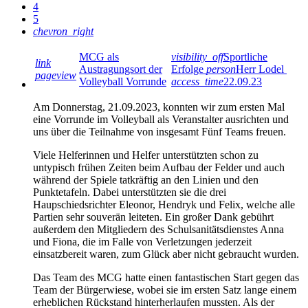
4
5
chevron_right
MCG als
visibility_off
Sportliche
link
Austragungsort der
Erfolge
person
Herr Lodel
pageview
Volleyball Vorrunde
access_time
22.09.23
Am Donnerstag, 21.09.2023, konnten wir zum ersten Mal
eine Vorrunde im Volleyball als Veranstalter ausrichten und
uns über die Teilnahme von insgesamt Fünf Teams freuen.
Viele Helferinnen und Helfer unterstützten schon zu
untypisch frühen Zeiten beim Aufbau der Felder und auch
während der Spiele tatkräftig an den Linien und den
Punktetafeln. Dabei unterstützten sie die drei
Haupschiedsrichter Eleonor, Hendryk und Felix, welche alle
Partien sehr souverän leiteten. Ein großer Dank gebührt
außerdem den Mitgliedern des Schulsanitätsdienstes Anna
und Fiona, die im Falle von Verletzungen jederzeit
einsatzbereit waren, zum Glück aber nicht gebraucht wurden.
Das Team des MCG hatte einen fantastischen Start gegen das
Team der Bürgerwiese, wobei sie im ersten Satz lange einem
erheblichen Rückstand hinterherlaufen mussten. Als der