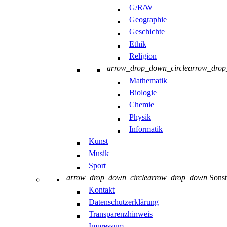
G/R/W
Geographie
Geschichte
Ethik
Religion
arrow_drop_down_circle
arrow_dro
Mathematik
Biologie
Chemie
Physik
Informatik
Kunst
Musik
Sport
arrow_drop_down_circle
arrow_drop_down
Sonst
Kontakt
Datenschutzerklärung
Transparenzhinweis
Impressum