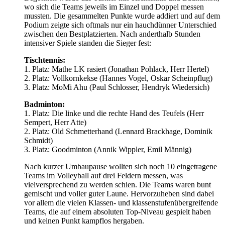
wo sich die Teams jeweils im Einzel und Doppel messen
mussten. Die gesammelten Punkte wurde addiert und auf dem
Podium zeigte sich oftmals nur ein hauchdünner Unterschied
zwischen den Bestplatzierten. Nach anderthalb Stunden
intensiver Spiele standen die Sieger fest:
Tischtennis:
1. Platz: Mathe LK rasiert (Jonathan Pohlack, Herr Hertel)
2. Platz: Vollkornkekse (Hannes Vogel, Oskar Scheinpflug)
3. Platz: MoMi Ahu (Paul Schlosser, Hendryk Wiedersich)
Badminton:
1. Platz: Die linke und die rechte Hand des Teufels (Herr
Sempert, Herr Atte)
2. Platz: Old Schmetterhand (Lennard Brackhage, Dominik
Schmidt)
3. Platz: Goodminton (Annik Wippler, Emil Männig)
Nach kurzer Umbaupause wollten sich noch 10 eingetragene
Teams im Volleyball auf drei Feldern messen, was
vielversprechend zu werden schien. Die Teams waren bunt
gemischt und voller guter Laune. Hervorzuheben sind dabei
vor allem die vielen Klassen- und klassenstufenübergreifende
Teams, die auf einem absoluten Top-Niveau gespielt haben
und keinen Punkt kampflos hergaben.