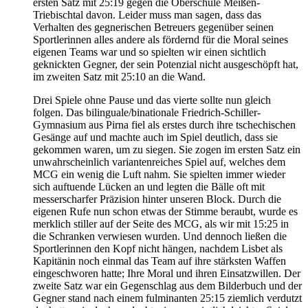
ersten Satz mit 25:19 gegen die Oberschule Meißen-
Triebischtal davon. Leider muss man sagen, dass das
Verhalten des gegnerischen Betreuers gegenüber seinen
Sportlerinnen alles andere als fördernd für die Moral seines
eigenen Teams war und so spielten wir einen sichtlich
geknickten Gegner, der sein Potenzial nicht ausgeschöpft hat,
im zweiten Satz mit 25:10 an die Wand.
Drei Spiele ohne Pause und das vierte sollte nun gleich
folgen. Das bilinguale/binationale Friedrich-Schiller-
Gymnasium aus Pirna fiel als erstes durch ihre tschechischen
Gesänge auf und machte auch im Spiel deutlich, dass sie
gekommen waren, um zu siegen. Sie zogen im ersten Satz ein
unwahrscheinlich variantenreiches Spiel auf, welches dem
MCG ein wenig die Luft nahm. Sie spielten immer wieder
sich auftuende Lücken an und legten die Bälle oft mit
messerscharfer Präzision hinter unseren Block. Durch die
eigenen Rufe nun schon etwas der Stimme beraubt, wurde es
merklich stiller auf der Seite des MCG, als wir mit 15:25 in
die Schranken verwiesen wurden. Und dennoch ließen die
Sportlerinnen den Kopf nicht hängen, nachdem Lisbet als
Kapitänin noch einmal das Team auf ihre stärksten Waffen
eingeschworen hatte; Ihre Moral und ihren Einsatzwillen. Der
zweite Satz war ein Gegenschlag aus dem Bilderbuch und der
Gegner stand nach einem fulminanten 25:15 ziemlich verdutzt