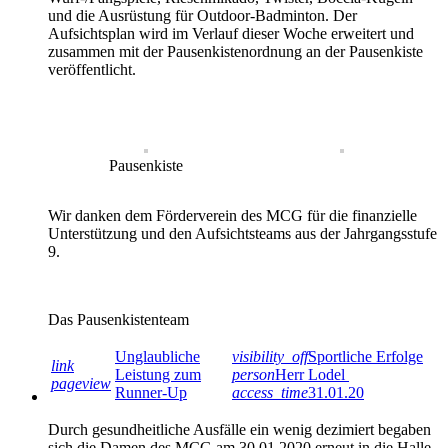
und die Ausrüstung für Outdoor-Badminton. Der
Aufsichtsplan wird im Verlauf dieser Woche erweitert und
zusammen mit der Pausenkistenordnung an der Pausenkiste
veröffentlicht.
Pausenkiste
Wir danken dem Förderverein des MCG für die finanzielle
Unterstützung und den Aufsichtsteams aus der Jahrgangsstufe
9.
Das Pausenkistenteam
Unglaubliche
visibility_off
Sportliche Erfolge
link
Leistung zum
person
Herr Lodel
pageview
Runner-Up
access_time
31.01.20
Durch gesundheitliche Ausfälle ein wenig dezimiert begaben
sich die Damen des MCG am 30.01.2020 erneut in die Halle