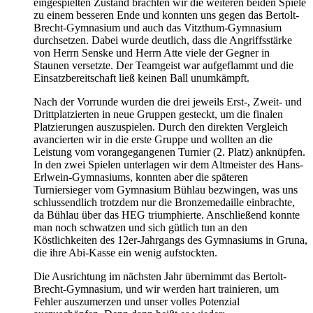
eingespielten Zustand brachten wir die weiteren beiden Spiele
zu einem besseren Ende und konnten uns gegen das Bertolt-
Brecht-Gymnasium und auch das Vitzthum-Gymnasium
durchsetzen. Dabei wurde deutlich, dass die Angriffsstärke
von Herrn Senske und Herrn Atte viele der Gegner in
Staunen versetzte. Der Teamgeist war aufgeflammt und die
Einsatzbereitschaft ließ keinen Ball unumkämpft.
Nach der Vorrunde wurden die drei jeweils Erst-, Zweit- und
Drittplatzierten in neue Gruppen gesteckt, um die finalen
Platzierungen auszuspielen. Durch den direkten Vergleich
avancierten wir in die erste Gruppe und wollten an die
Leistung vom vorangegangenen Turnier (2. Platz) anknüpfen.
In den zwei Spielen unterlagen wir dem Altmeister des Hans-
Erlwein-Gymnasiums, konnten aber die späteren
Turniersieger vom Gymnasium Bühlau bezwingen, was uns
schlussendlich trotzdem nur die Bronzemedaille einbrachte,
da Bühlau über das HEG triumphierte. Anschließend konnte
man noch schwatzen und sich gütlich tun an den
Köstlichkeiten des 12er-Jahrgangs des Gymnasiums in Gruna,
die ihre Abi-Kasse ein wenig aufstockten.
Die Ausrichtung im nächsten Jahr übernimmt das Bertolt-
Brecht-Gymnasium, und wir werden hart trainieren, um
Fehler auszumerzen und unser volles Potenzial