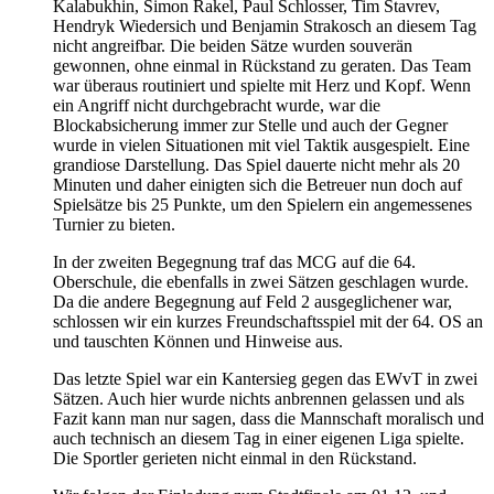
Kalabukhin, Simon Rakel, Paul Schlosser, Tim Stavrev,
Hendryk Wiedersich und Benjamin Strakosch an diesem Tag
nicht angreifbar. Die beiden Sätze wurden souverän
gewonnen, ohne einmal in Rückstand zu geraten. Das Team
war überaus routiniert und spielte mit Herz und Kopf. Wenn
ein Angriff nicht durchgebracht wurde, war die
Blockabsicherung immer zur Stelle und auch der Gegner
wurde in vielen Situationen mit viel Taktik ausgespielt. Eine
grandiose Darstellung. Das Spiel dauerte nicht mehr als 20
Minuten und daher einigten sich die Betreuer nun doch auf
Spielsätze bis 25 Punkte, um den Spielern ein angemessenes
Turnier zu bieten.
In der zweiten Begegnung traf das MCG auf die 64.
Oberschule, die ebenfalls in zwei Sätzen geschlagen wurde.
Da die andere Begegnung auf Feld 2 ausgeglichener war,
schlossen wir ein kurzes Freundschaftsspiel mit der 64. OS an
und tauschten Können und Hinweise aus.
Das letzte Spiel war ein Kantersieg gegen das EWvT in zwei
Sätzen. Auch hier wurde nichts anbrennen gelassen und als
Fazit kann man nur sagen, dass die Mannschaft moralisch und
auch technisch an diesem Tag in einer eigenen Liga spielte.
Die Sportler gerieten nicht einmal in den Rückstand.