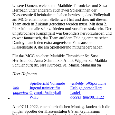
Unsere Damen, welche mit Mathilde Thronicker und Susa
Herrbach unter anderem auch zwei Spielerinnen der
Klassenstufe 6 beinhalteten haben bewiesen, dass Volleyball
am MCG einen hohen Stellenwert hat und dass mit diesem
Team auch in Zukunft gerechnet werden muss. Mit dem 2.
Platz können alle sehr zufrieden und vor allem stolz sein. Der
ungebrochene Kampfgeist war besonders hervorzuheben und
es war fantastisch, das Team auf dem Feld agieren zu sehen.
Dank gilt auch den extra angereisten Fans aus der
Klassenstufe 9, die am Spielfeldrand mitgefiebert haben.
Für das MCG spielten: Mathilde Thronicker 6c, Susa
Herrbach 6c, Anna Schmitt 8b, Annik Wippler 8c, Matilda
Schulenburg 8c, Jara Kuropka 9a, Marisa Matassini 9a
Herr Hofmann
Spielbericht Vorrunde
visibility_off
Sportliche
link
Jugend trainiert für
Erfolge
person
Herr
pageview
Olympia Volleyball
Lodel
WK3
access_time
08.11.22
Am 07.11.2022, einem herbstlichen Montag, fanden sich die
jungen Sportler der Klassenstufen 6-9 am Gymnasium