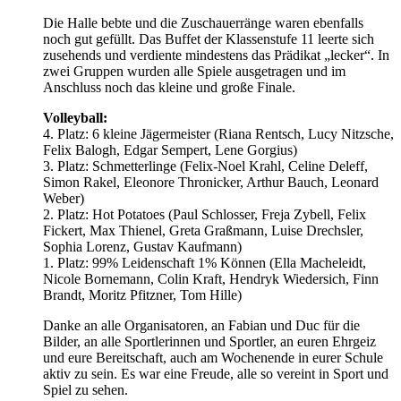
Die Halle bebte und die Zuschauerränge waren ebenfalls
noch gut gefüllt. Das Buffet der Klassenstufe 11 leerte sich
zusehends und verdiente mindestens das Prädikat „lecker“. In
zwei Gruppen wurden alle Spiele ausgetragen und im
Anschluss noch das kleine und große Finale.
Volleyball:
4. Platz: 6 kleine Jägermeister (Riana Rentsch, Lucy Nitzsche,
Felix Balogh, Edgar Sempert, Lene Gorgius)
3. Platz: Schmetterlinge (Felix-Noel Krahl, Celine Deleff,
Simon Rakel, Eleonore Thronicker, Arthur Bauch, Leonard
Weber)
2. Platz: Hot Potatoes (Paul Schlosser, Freja Zybell, Felix
Fickert, Max Thienel, Greta Graßmann, Luise Drechsler,
Sophia Lorenz, Gustav Kaufmann)
1. Platz: 99% Leidenschaft 1% Können (Ella Macheleidt,
Nicole Bornemann, Colin Kraft, Hendryk Wiedersich, Finn
Brandt, Moritz Pfitzner, Tom Hille)
Danke an alle Organisatoren, an Fabian und Duc für die
Bilder, an alle Sportlerinnen und Sportler, an euren Ehrgeiz
und eure Bereitschaft, auch am Wochenende in eurer Schule
aktiv zu sein. Es war eine Freude, alle so vereint in Sport und
Spiel zu sehen.