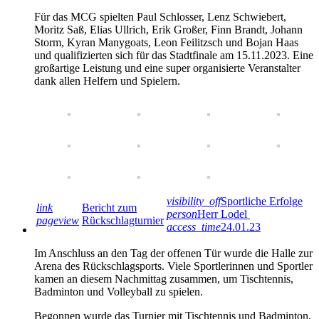
Für das MCG spielten Paul Schlosser, Lenz Schwiebert,
Moritz Saß, Elias Ullrich, Erik Großer, Finn Brandt, Johann
Storm, Kyran Manygoats, Leon Feilitzsch und Bojan Haas
und qualifizierten sich für das Stadtfinale am 15.11.2023. Eine
großartige Leistung und eine super organisierte Veranstalter
dank allen Helfern und Spielern.
visibility_off
Sportliche Erfolge
link
Bericht zum
person
Herr Lodel
pageview
Rückschlagturnier
access_time
24.01.23
Im Anschluss an den Tag der offenen Tür wurde die Halle zur
Arena des Rückschlagsports. Viele Sportlerinnen und Sportler
kamen an diesem Nachmittag zusammen, um Tischtennis,
Badminton und Volleyball zu spielen.
Begonnen wurde das Turnier mit Tischtennis und Badminton,