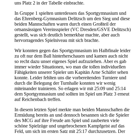
uns Platz 2 in der Tabelle einbrachte.
In Gruppe 1 spielten unterdessen das Sportgymnasium und
das Ehrenberg-Gymnasium Delitzsch um den Sieg und diese
beiden Mannschaften waren durch einen Großteil der
ortsansässigen Vereinsspieler (VC Dresden/GSVE Delitzsch)
gestellt, was sich deutlich bemerkbar machte, aber auch
hervorragendes Spielniveau mit sich brachte.
Wir konnten gegen das Sportgymnasium im Halbfinale leider
zu oft nur dem Ball hinterherschauen und kamen auch nicht
so recht dazu unser eigenes Spiel aufzuziehen. Aber es gab
immer wieder Situationen, wo man die tollen individuellen
Fähigkeiten unserer Spieler um Kapitän Arne Schäfer sehen
konnte. Leider fehlten uns die vorbereitenden Turniere und
durch die Belegung der Turnhalle konnten wir wenig
miteinander trainieren. So erlagen wir mit 25:09 und 25:14
dem Sportgymnasium und sollten im Spiel um Platz 3 erneut
auf Reichenbach treffen.
In diesem letzten Spiel merkte man beiden Mannschaften die
Ermüdung bereits an und dennoch besannen sich die Spieler
des MCG auf ihre Freude am Spiel und zauberten viele
schöne Spielzüge und ungebrochenen Kampfgeist auf das
Feld, um sich im ersten Satz mit 25:17 durchzusetzen. Der