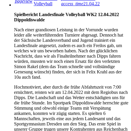
pageview
Volleyball
access_time
21.04.22
Spielbericht Landesfinale Volleyball WK2 12.04.2022
Dippoldiswalde
Nach einer grandiosen Leistung in der Vorrunde wurden
leider alle weiterführenden Turniere abgesagt. Dennoch hat
der Sächsische Landesverband und Jugend trainiert ein
Landesfinale angesetzt, zudem es auch ein Freilos gab, um
welches wir uns beworben haben. Nach der glücklichen
Nachricht, dass wir als Finalteilnehmer nach Dipps fahren
würden, mussten wir noch einen Ersatz für den verletzten
Simon Rakel (dem das Team schnelle und vollständige
Genesung wünscht) finden, der sich in Felix Krahl aus der
10a auch fand.
Hochmotiviert, aber durch die frühe Abfahrtszeit von 7:00
ernüchtert, reisten wir am 12.04.2022 mit dem Regiobus nach
Dipps. Die Landschaft und das Wetter entschädigten uns für
die frühe Stunde. Im Sportpark Dippoldiswalde herrschte gute
Stimmung und obwohl einige Teams mit Verspätung
ankamen, konnten wir zügig starten. Es spielten 6
Mannschaften, jeweils eine aus jedem Landesamt und das
Sportgymnasium Dresden um den Sieg. Das erste Spiel in
unserer Gruppe trugen unsere Kontrahenten aus Reichenbach