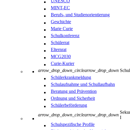
UNESCO
MINT-EC
Berufs- und Studienorientierung
Geschichte
Marie Curie
Schulkonferenz
Schülerrat
Elternrat
MCG2030
Curie-Kurier
arrow_drop_down_circle
arrow_drop_down
Schul
Schülerkrankmeldung
Schulaufnahme und Schullaufbahn
Beratung und Prävention
Ordnung und Sicherheit
Schülerbeförderung
Sekun
arrow_drop_down_circle
arrow_drop_down
I
Schulspezifische Profile