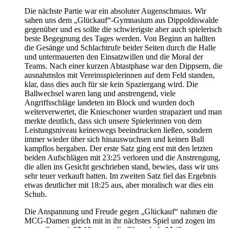
Die nächste Partie war ein absoluter Augenschmaus. Wir
sahen uns dem „Glückauf“-Gymnasium aus Dippoldiswalde
gegenüber und es sollte die schwierigste aber auch spielerisch
beste Begegnung des Tages werden. Von Beginn an hallten
die Gesänge und Schlachtrufe beider Seiten durch die Halle
und untermauerten den Einsatzwillen und die Moral der
Teams. Nach einer kurzen Abtastphase war den Dippsern, die
ausnahmslos mit Vereinsspielerinnen auf dem Feld standen,
klar, dass dies auch für sie kein Spaziergang wird. Die
Ballwechsel waren lang und anstrengend, viele
Angriffsschläge landeten im Block und wurden doch
weiterverwertet, die Knieschoner wurden strapaziert und man
merkte deutlich, dass sich unsere Spielerinnen von dem
Leistungsniveau keineswegs beeindrucken ließen, sondern
immer wieder über sich hinauswuchsen und keinen Ball
kampflos hergaben. Der erste Satz ging erst mit den letzten
beiden Aufschlägen mit 23:25 verloren und die Anstrengung,
die allen ins Gesicht geschrieben stand, bewies, dass wir uns
sehr teuer verkauft hatten. Im zweiten Satz fiel das Ergebnis
etwas deutlicher mit 18:25 aus, aber moralisch war dies ein
Schub.
Die Anspannung und Freude gegen „Glückauf“ nahmen die
MCG-Damen gleich mit in ihr nächstes Spiel und zogen im