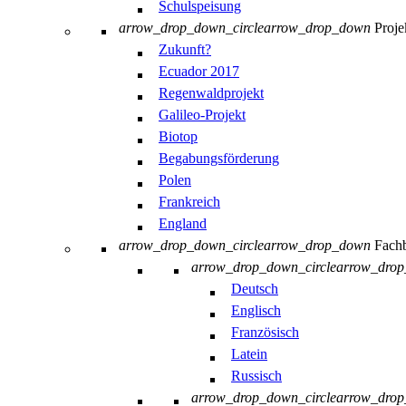
Schulspeisung
arrow_drop_down_circle
arrow_drop_down
Proje
Zukunft?
Ecuador 2017
Regenwaldprojekt
Galileo-Projekt
Biotop
Begabungsförderung
Polen
Frankreich
England
arrow_drop_down_circle
arrow_drop_down
Fachb
arrow_drop_down_circle
arrow_dro
Deutsch
Englisch
Französisch
Latein
Russisch
arrow_drop_down_circle
arrow_dro