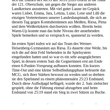
der 121. Oberschule, um gegen die Sieger aus anderen
Landkreisen anzutreten. Mit viel guter Laune im Gepäck
waren Lisbet, Emma, Jara, Letizia, Luise, Lene und Lilli die
einzigen Vertreterinnen unserer Landeshauptstadt, die sich an
diesem Tag gegen Kontrahentinnen aus Meißen, Riesa, Pirna
und dem Weißeritzkreis durchsetzen wollten. Bereits beim
Warm-Up konnte man das hohe Niveau der anstehenden
Spiele bemerken und so versprach es, spannend zu werden.
Im ersten Spiel trafen wir auf das Team des Werner-
Heisenberg-Gymnasium aus Riesa. Es dauerte eine Weile, bis
sich die auf dem Feld Stehenden in ihr Spielsystem
eingefunden hatten und so war es ein sehr ausgeglichenes
Spiel, in dessen erstem Satz die Gegnerinnen erst am Ende
einen 6-Punkte-Vorsprung aufbauen konnten. Ein kurzes
Time-Out und eine kleine Selbstfindungsphase befeuerte das
MCG, sich ihrer Stärken bewusst zu werden und so drehten
sie den Spielstand zu einem phänomenalen 25:23 Endstand.
Durch diese Aufholjagd beflügelt, wurde der 2. Satz zielsicher
gespielt, ohne die Führung einmal abzugeben und beim
Endstand von 25:19 stand ein Sieg in zwei Sätzen zu Buche.