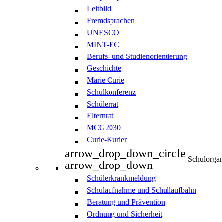
Leitbild
Fremdsprachen
UNESCO
MINT-EC
Berufs- und Studienorientierung
Geschichte
Marie Curie
Schulkonferenz
Schülerrat
Elternrat
MCG2030
Curie-Kurier
arrow_drop_down_circle
Schulorgan
arrow_drop_down
Schülerkrankmeldung
Schulaufnahme und Schullaufbahn
Beratung und Prävention
Ordnung und Sicherheit