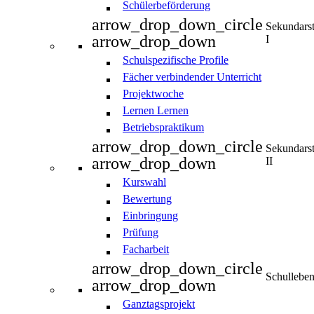
Schülerbeförderung
arrow_drop_down_circle
Sekundars
arrow_drop_down
I
Schulspezifische Profile
Fächer verbindender Unterricht
Projektwoche
Lernen Lernen
Betriebspraktikum
arrow_drop_down_circle
Sekundars
arrow_drop_down
II
Kurswahl
Bewertung
Einbringung
Prüfung
Facharbeit
arrow_drop_down_circle
Schullebe
arrow_drop_down
Ganztagsprojekt