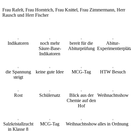
Frau Rafelt, Frau Horntrich, Frau Knittel, Frau Zimmermann, Herr
Rausch und Herr Fischer
Indikatoren
noch mehr
bereit für die
Abitur-
Säure-Base-
Abiturprüfung
Experimentierplät
Indikatoren
die Spannung
keine gute Idee
MCG-Tag
HTW Besuch
steigt
Rost
Schülersatz
Blick aus der
Weihnachtsshow
Chemie auf den
Hof
Salzkristallzucht
MCG-Tag
Weihnachtsshow
alles in Ordnung
in Klasse 8