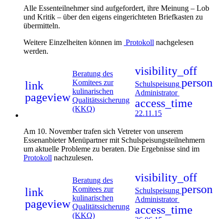
Alle Essenteilnehmer sind aufgefordert, ihre Meinung – Lob
und Kritik – über den eigens eingerichteten Briefkasten zu
übermitteln.
Weitere Einzelheiten können im
Protokoll
nachgelesen
werden.
visibility_off
Beratung des
person
Komitees zur
link
Schulspeisung
kulinarischen
Administrator
pageview
Qualitätssicherung
access_time
(KKQ)
22.11.15
Am 10. November trafen sich Vetreter von unserem
Essenanbieter Menüpartner mit Schulspeisungsteilnehmern
um aktuelle Probleme zu beraten. Die Ergebnisse sind im
Protokoll
nachzulesen.
visibility_off
Beratung des
person
Komitees zur
link
Schulspeisung
kulinarischen
Administrator
pageview
Qualitätssicherung
access_time
(KKQ)