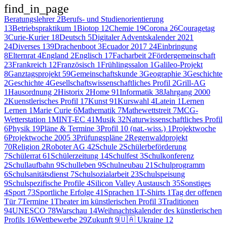
find_in_page
Beratungslehrer
2
Berufs- und Studienorientierung
13
Betriebspraktikum
1
Biotop
12
Chemie
19
Corona
26
Couragetag
3
Curie-Kurier
18
Deutsch
5
Digitaler Adventskalender 2021
24
Diverses
139
Drachenboot
3
Ecuador 2017
24
Einbringung
8
Elternrat
4
England
2
Englisch
17
Facharbeit
2
Fördergemeinschaft
23
Frankreich
12
Französisch
1
Frühlingssalon
1
Galileo-Projekt
8
Ganztagsprojekt
59
Gemeinschaftskunde
3
Geographie
3
Geschichte
2
Geschichte
4
Gesellschaftswissenschaftliches Profil
2
Grill-AG
1
Hausordnung
2
Historix
2
Home
91
Informatik
38
Jahrgang 2000
2
Kuenstlerisches Profil
17
Kunst
91
Kurswahl
4
Latein
1
Lernen
Lernen
1
Marie Curie
6
Mathematik
7
Mathewettstreit
7
MCG-
Wetterstation
1
MINT-EC
41
Musik
32
Naturwissenschaftliches Profil
6
Physik
19
Pläne & Termine
3
Profil 10 (nat.-wiss.)
1
Projektwoche
6
Projektwoche 2005
3
Prüfungspläne
2
Regenwaldprojekt
70
Religion
2
Roboter AG
42
Schule
2
Schülerbeförderung
7
Schülerrat
61
Schülerzeitung
14
Schulfest
3
Schulkonferenz
2
Schullaufbahn
9
Schulleben
9
Schulneubau
21
Schulprogramm
6
Schulsanitätsdienst
7
Schulsozialarbeit
23
Schulspeisung
9
Schulspezifische Profile
4
Silicon Valley Austausch
35
Sonstiges
4
Sport
73
Sportliche Erfolge
41
Sprachen
1
T-Shirts
1
Tag der offenen
Tür
7
Termine
1
Theater im künstlerischen Profil
3
Traditionen
94
UNESCO
78
Warschau
14
Weihnachtskalender des künstlerischen
Profils
16
Wettbewerbe
29
Zukunft
9
🇺🇦 Ukraine
12