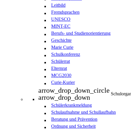
Leitbild
Fremdsprachen
UNESCO
MINT-EC
Berufs- und Studienorientierung
Geschichte
Marie Curie
Schulkonferenz
Schülerrat
Elternrat
MCG2030
Curie-Kurier
arrow_drop_down_circle
Schulorgan
arrow_drop_down
Schülerkrankmeldung
Schulaufnahme und Schullaufbahn
Beratung und Prävention
Ordnung und Sicherheit