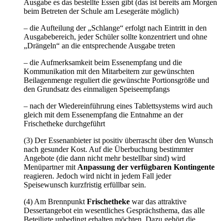
Ausgabe es das bestellte Essen gibt (das ist bereits am Morgen
beim Betreten der Schule am Lesegeräte möglich)
– die Aufteilung der „Schlange“ erfolgt nach Eintritt in den
Ausgabebereich, jeder Schüler sollte konzentriert und ohne
„Drängeln“ an die entsprechende Ausgabe treten
– die Aufmerksamkeit beim Essenempfang und die
Kommunikation mit den Mitarbeitern zur gewünschten
Beilagenmenge reguliert die gewünschte Portionsgröße und
den Grundsatz des einmaligen Speiseempfangs
– nach der Wiedereinführung eines Tablettsystems wird auch
gleich mit dem Essenempfang die Entnahme an der
Frischetheke durchgeführt
(3) Der Essenanbieter ist positiv überrascht über den Wunsch
nach gesunder Kost. Auf die Überbuchung bestimmter
Angebote (die dann nicht mehr bestellbar sind) wird
Menüpartner mit
Anpassung der verfügbaren Kontingente
reagieren. Jedoch wird nicht in jedem Fall jeder
Speisewunsch kurzfristig erfüllbar sein.
(4) Am Brennpunkt
Frischetheke
war das attraktive
Dessertangebot ein wesentliches Gesprächsthema, das alle
Beteiligte unbedingt erhalten möchten. Dazu gehört die