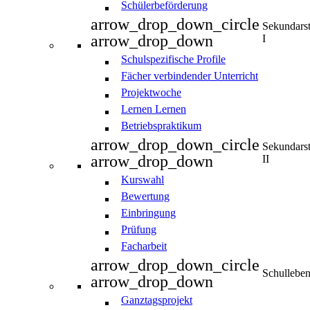
Schülerbeförderung
arrow_drop_down_circle
Sekundars
arrow_drop_down
I
Schulspezifische Profile
Fächer verbindender Unterricht
Projektwoche
Lernen Lernen
Betriebspraktikum
arrow_drop_down_circle
Sekundars
arrow_drop_down
II
Kurswahl
Bewertung
Einbringung
Prüfung
Facharbeit
arrow_drop_down_circle
Schullebe
arrow_drop_down
Ganztagsprojekt