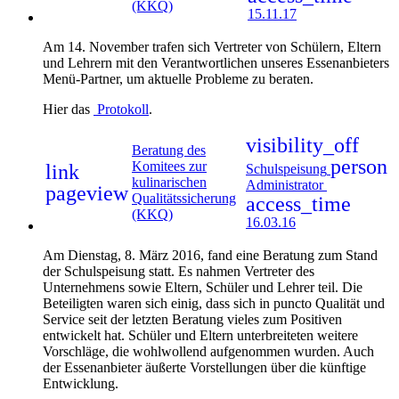
(KKQ)
15.11.17
Am 14. November trafen sich Vertreter von Schülern, Eltern
und Lehrern mit den Verantwortlichen unseres Essenanbieters
Menü-Partner, um aktuelle Probleme zu beraten.
Hier das
Protokoll
.
visibility_off
Beratung des
person
Komitees zur
link
Schulspeisung
kulinarischen
Administrator
pageview
Qualitätssicherung
access_time
(KKQ)
16.03.16
Am Dienstag, 8. März 2016, fand eine Beratung zum Stand
der Schulspeisung statt. Es nahmen Vertreter des
Unternehmens sowie Eltern, Schüler und Lehrer teil. Die
Beteiligten waren sich einig, dass sich in puncto Qualität und
Service seit der letzten Beratung vieles zum Positiven
entwickelt hat. Schüler und Eltern unterbreiteten weitere
Vorschläge, die wohlwollend aufgenommen wurden. Auch
der Essenanbieter äußerte Vorstellungen über die künftige
Entwicklung.