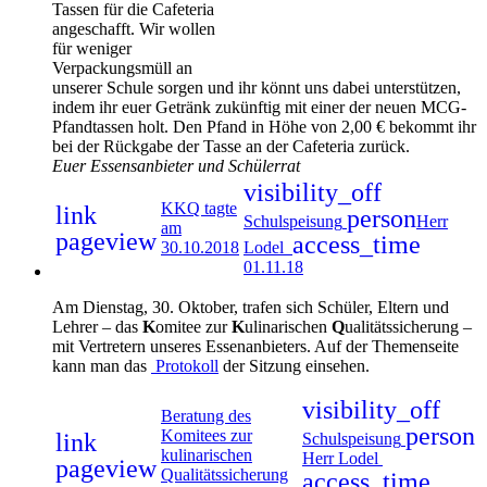
Tassen für die Cafeteria
angeschafft. Wir wollen
für weniger
Verpackungsmüll an
unserer Schule sorgen und ihr könnt uns dabei unterstützen,
indem ihr euer Getränk zukünftig mit einer der neuen MCG-
Pfandtassen holt. Den Pfand in Höhe von 2,00 € bekommt ihr
bei der Rückgabe der Tasse an der Cafeteria zurück.
Euer Essensanbieter und Schülerrat
visibility_off
KKQ tagte
link
person
Schulspeisung
Herr
am
pageview
access_time
30.10.2018
Lodel
01.11.18
Am Dienstag, 30. Oktober, trafen sich Schüler, Eltern und
Lehrer – das
K
omitee zur
K
ulinarischen
Q
ualitätssicherung –
mit Vertretern unseres Essenanbieters. Auf der Themenseite
kann man das
Protokoll
der Sitzung einsehen.
visibility_off
Beratung des
person
Komitees zur
link
Schulspeisung
kulinarischen
Herr Lodel
pageview
Qualitätssicherung
access_time