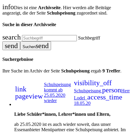
info
Dies ist eine
Archivseite
. Hier werden alle Beiträge
angezeigt, die der Seite
Schulspeisung
zugeordnet sind.
Suche in dieser Archivseite
search
Suchbegriff
send
send
Suchen
Suchergebnisse
Ihre Suche im Archiv der Seite
Schulspeisung
ergab
9 Treffer
.
visibility_off
Schulspeisung
link
person
kommt ab
Schulspeisung
Herr
pageview
25.05.2020
access_time
Lodel
wieder
18.05.20
Liebe Schüler*innen, Lehrer*innen und Eltern,
ab 25.05.2020 ist es auch wieder soweit, dass unser
Essenanbieter Menüpartner eine Schulspeisung anbietet. Im