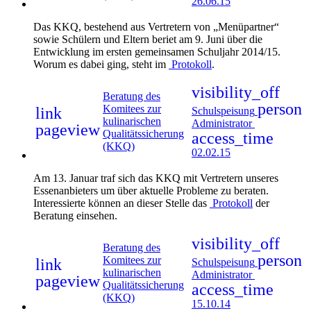
26.06.15
Das KKQ, bestehend aus Vertretern von „Menüpartner“
sowie Schülern und Eltern beriet am 9. Juni über die
Entwicklung im ersten gemeinsamen Schuljahr 2014/15.
Worum es dabei ging, steht im
Protokoll
.
visibility_off
Beratung des
person
Komitees zur
link
Schulspeisung
kulinarischen
Administrator
pageview
Qualitätssicherung
access_time
(KKQ)
02.02.15
Am 13. Januar traf sich das KKQ mit Vertretern unseres
Essenanbieters um über aktuelle Probleme zu beraten.
Interessierte können an dieser Stelle das
Protokoll
der
Beratung einsehen.
visibility_off
Beratung des
person
Komitees zur
link
Schulspeisung
kulinarischen
Administrator
pageview
Qualitätssicherung
access_time
(KKQ)
15.10.14