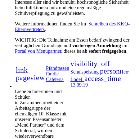
Interesse aller sind wir bemüht, höchstmögliche Sicherheit
beim Infektionsschutz und eine regelmäßige
Schulverpflegung zu gewährleisten.
Weitere Informationen finden Sie im
Schreiben des KKQ-
Elternvertreters
.
WICHTIG: Die Teilnahme am Essen bedarf zwingend der
vertraglichen Grundlage und
vorherigen Anmeldung
im
Portal von Menüpartner
, dieses ist
ab sofort freigegeben
.
visibility_off
Pfandtassen
link
person
Schulspeisung
Herr
für die
pageview
access_time
Cafeteria
Lodel
13.09.19
Liebe Schülerinnen und
Schüler,
in Zusammenarbeit einer
Arbeitsgruppe der
ehemaligen 10. Klasse mit
unserem Essensanbieter
„Menü Partner“ und dem
Schülerrat, wurden
wiederverwendbare