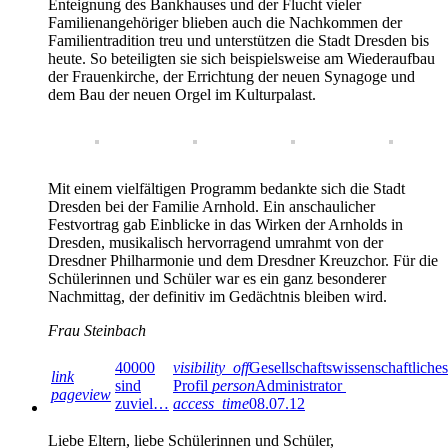
Enteignung des Bankhauses und der Flucht vieler
Familienangehöriger blieben auch die Nachkommen der
Familientradition treu und unterstützen die Stadt Dresden bis
heute. So beteiligten sie sich beispielsweise am Wiederaufbau
der Frauenkirche, der Errichtung der neuen Synagoge und
dem Bau der neuen Orgel im Kulturpalast.
Mit einem vielfältigen Programm bedankte sich die Stadt
Dresden bei der Familie Arnhold. Ein anschaulicher
Festvortrag gab Einblicke in das Wirken der Arnholds in
Dresden, musikalisch hervorragend umrahmt von der
Dresdner Philharmonie und dem Dresdner Kreuzchor. Für die
Schülerinnen und Schüler war es ein ganz besonderer
Nachmittag, der definitiv im Gedächtnis bleiben wird.
Frau Steinbach
40000
visibility_off
Gesellschaftswissenschaftliches
link
sind
Profil
person
Administrator
pageview
zuviel…
access_time
08.07.12
Liebe Eltern, liebe Schülerinnen und Schüler,