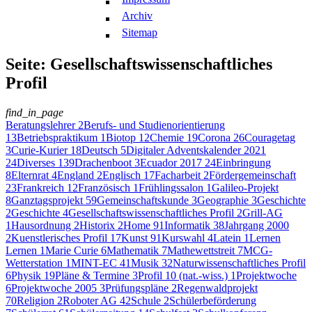
Archiv
Sitemap
Seite: Gesellschaftswissenschaftliches
Profil
find_in_page
Beratungslehrer
2
Berufs- und Studienorientierung
13
Betriebspraktikum
1
Biotop
12
Chemie
19
Corona
26
Couragetag
3
Curie-Kurier
18
Deutsch
5
Digitaler Adventskalender 2021
24
Diverses
139
Drachenboot
3
Ecuador 2017
24
Einbringung
8
Elternrat
4
England
2
Englisch
17
Facharbeit
2
Fördergemeinschaft
23
Frankreich
12
Französisch
1
Frühlingssalon
1
Galileo-Projekt
8
Ganztagsprojekt
59
Gemeinschaftskunde
3
Geographie
3
Geschichte
2
Geschichte
4
Gesellschaftswissenschaftliches Profil
2
Grill-AG
1
Hausordnung
2
Historix
2
Home
91
Informatik
38
Jahrgang 2000
2
Kuenstlerisches Profil
17
Kunst
91
Kurswahl
4
Latein
1
Lernen
Lernen
1
Marie Curie
6
Mathematik
7
Mathewettstreit
7
MCG-
Wetterstation
1
MINT-EC
41
Musik
32
Naturwissenschaftliches Profil
6
Physik
19
Pläne & Termine
3
Profil 10 (nat.-wiss.)
1
Projektwoche
6
Projektwoche 2005
3
Prüfungspläne
2
Regenwaldprojekt
70
Religion
2
Roboter AG
42
Schule
2
Schülerbeförderung