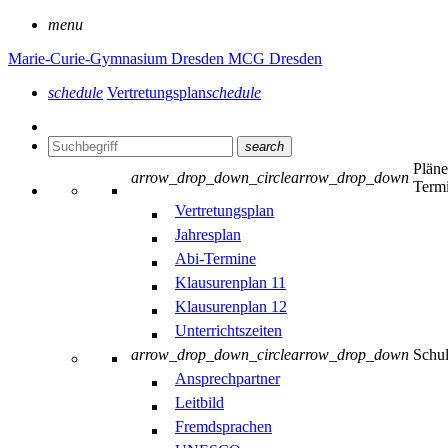
menu
Marie-Curie-Gymnasium Dresden
MCG Dresden
schedule
Vertretungsplan
schedule
search
Plän
arrow_drop_down_circle
arrow_drop_down
Term
Vertretungsplan
Jahresplan
Abi-Termine
Klausurenplan 11
Klausurenplan 12
Unterrichtszeiten
arrow_drop_down_circle
arrow_drop_down
Schu
Ansprechpartner
Leitbild
Fremdsprachen