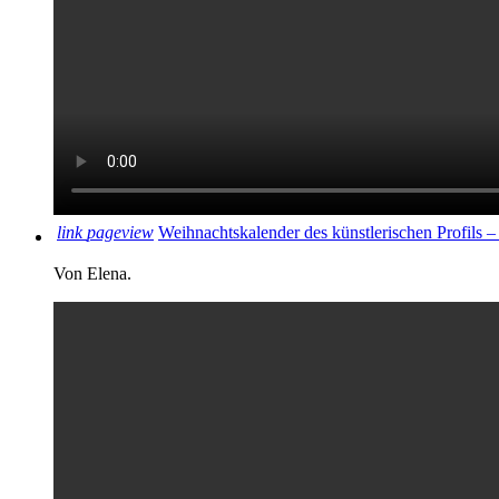
link
pageview
Weihnachtskalender des künstlerischen Profils –
Von Elena.