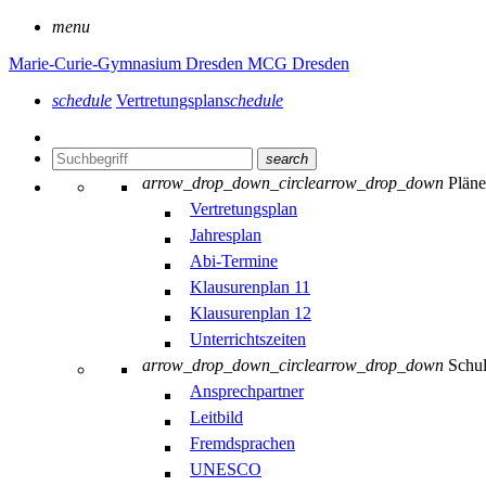
menu
Marie-Curie-Gymnasium Dresden
MCG Dresden
schedule
Vertretungsplan
schedule
search
arrow_drop_down_circle
arrow_drop_down
Plän
Vertretungsplan
Jahresplan
Abi-Termine
Klausurenplan 11
Klausurenplan 12
Unterrichtszeiten
arrow_drop_down_circle
arrow_drop_down
Schu
Ansprechpartner
Leitbild
Fremdsprachen
UNESCO