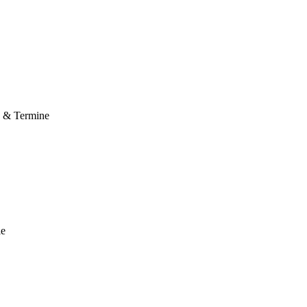
e & Termine
le