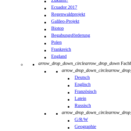
Zukunft?
Ecuador 2017
Regenwaldprojekt
Galileo-Projekt
Biotop
Begabungsförderung
Polen
Frankreich
England
arrow_drop_down_circle
arrow_drop_down
Fachb
arrow_drop_down_circle
arrow_dro
Deutsch
Englisch
Französisch
Latein
Russisch
arrow_drop_down_circle
arrow_dro
G/R/W
Geographie