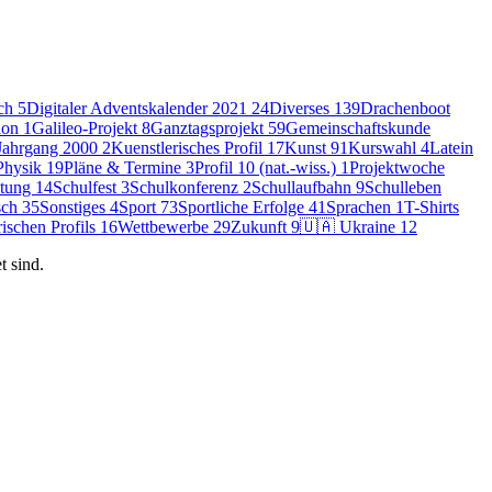
ch
5
Digitaler Adventskalender 2021
24
Diverses
139
Drachenboot
alon
1
Galileo-Projekt
8
Ganztagsprojekt
59
Gemeinschaftskunde
Jahrgang 2000
2
Kuenstlerisches Profil
17
Kunst
91
Kurswahl
4
Latein
Physik
19
Pläne & Termine
3
Profil 10 (nat.-wiss.)
1
Projektwoche
itung
14
Schulfest
3
Schulkonferenz
2
Schullaufbahn
9
Schulleben
sch
35
Sonstiges
4
Sport
73
Sportliche Erfolge
41
Sprachen
1
T-Shirts
ischen Profils
16
Wettbewerbe
29
Zukunft
9
🇺🇦 Ukraine
12
 sind.