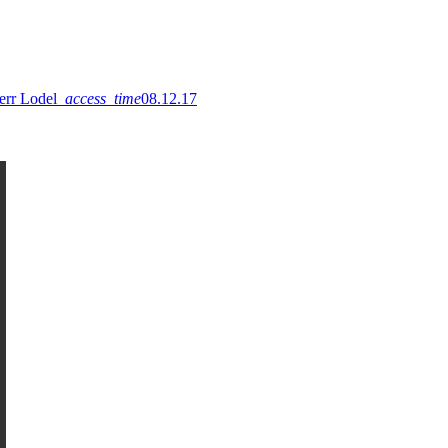
err Lodel
access_time
08.12.17