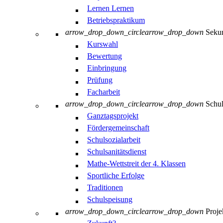
Lernen Lernen
Betriebspraktikum
arrow_drop_down_circle
arrow_drop_down
Sekun
Kurswahl
Bewertung
Einbringung
Prüfung
Facharbeit
arrow_drop_down_circle
arrow_drop_down
Schul
Ganztagsprojekt
Fördergemeinschaft
Schulsozialarbeit
Schulsanitätsdienst
Mathe-Wettstreit der 4. Klassen
Sportliche Erfolge
Traditionen
Schulspeisung
arrow_drop_down_circle
arrow_drop_down
Proje