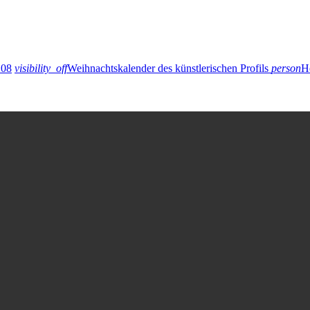
 08
visibility_off
Weihnachtskalender des künstlerischen Profils
person
H