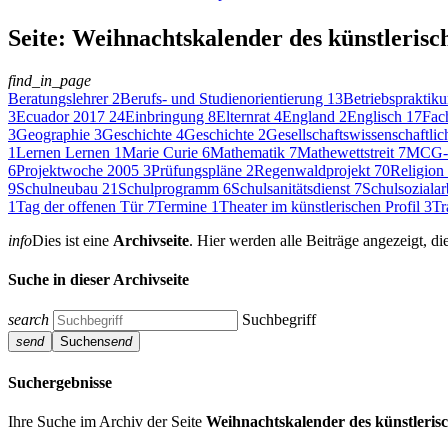
Seite: Weihnachtskalender des künstlerisch
find_in_page
Beratungslehrer
2
Berufs- und Studienorientierung
13
Betriebsprakti
3
Ecuador 2017
24
Einbringung
8
Elternrat
4
England
2
Englisch
17
Fac
3
Geographie
3
Geschichte
4
Geschichte
2
Gesellschaftswissenschaftlic
1
Lernen Lernen
1
Marie Curie
6
Mathematik
7
Mathewettstreit
7
MCG-W
6
Projektwoche 2005
3
Prüfungspläne
2
Regenwaldprojekt
70
Religion
9
Schulneubau
21
Schulprogramm
6
Schulsanitätsdienst
7
Schulsozialar
1
Tag der offenen Tür
7
Termine
1
Theater im künstlerischen Profil
3
Tr
info
Dies ist eine
Archivseite
. Hier werden alle Beiträge angezeigt, di
Suche in dieser Archivseite
search
Suchbegriff
send
Suchen
send
Suchergebnisse
Ihre Suche im Archiv der Seite
Weihnachtskalender des künstlerisc