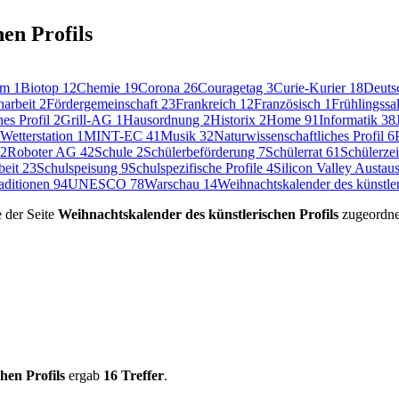
en Profils
kum
1
Biotop
12
Chemie
19
Corona
26
Couragetag
3
Curie-Kurier
18
Deuts
harbeit
2
Fördergemeinschaft
23
Frankreich
12
Französisch
1
Frühlingss
hes Profil
2
Grill-AG
1
Hausordnung
2
Historix
2
Home
91
Informatik
38
etterstation
1
MINT-EC
41
Musik
32
Naturwissenschaftliches Profil
6
2
Roboter AG
42
Schule
2
Schülerbeförderung
7
Schülerrat
61
Schülerze
beit
23
Schulspeisung
9
Schulspezifische Profile
4
Silicon Valley Austau
aditionen
94
UNESCO
78
Warschau
14
Weihnachtskalender des künstler
e der Seite
Weihnachtskalender des künstlerischen Profils
zugeordnet
hen Profils
ergab
16 Treffer
.