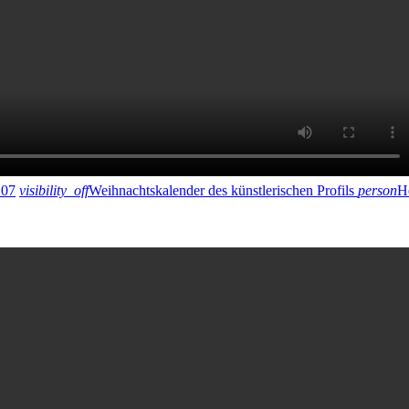
 07
visibility_off
Weihnachtskalender des künstlerischen Profils
person
H