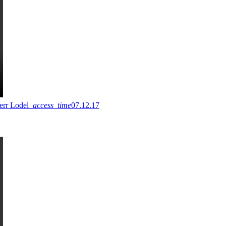
err Lodel
access_time
07.12.17