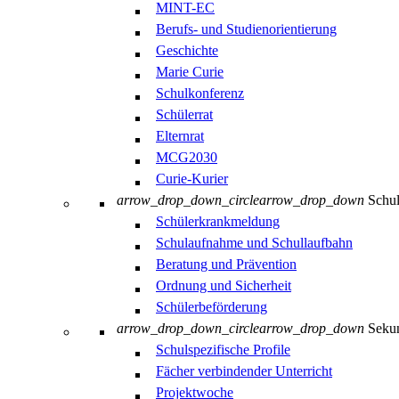
MINT-EC
Berufs- und Studienorientierung
Geschichte
Marie Curie
Schulkonferenz
Schülerrat
Elternrat
MCG2030
Curie-Kurier
arrow_drop_down_circle
arrow_drop_down
Schul
Schülerkrankmeldung
Schulaufnahme und Schullaufbahn
Beratung und Prävention
Ordnung und Sicherheit
Schülerbeförderung
arrow_drop_down_circle
arrow_drop_down
Sekun
Schulspezifische Profile
Fächer verbindender Unterricht
Projektwoche