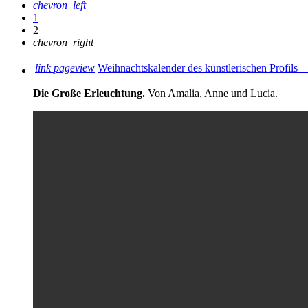
chevron_left
1
2
chevron_right
link
pageview
Weihnachtskalender des künstlerischen Profils –
Die Große Erleuchtung.
Von Amalia, Anne und Lucia.