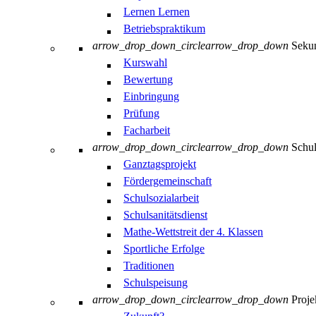
Lernen Lernen
Betriebspraktikum
arrow_drop_down_circle
arrow_drop_down
Sekun
Kurswahl
Bewertung
Einbringung
Prüfung
Facharbeit
arrow_drop_down_circle
arrow_drop_down
Schul
Ganztagsprojekt
Fördergemeinschaft
Schulsozialarbeit
Schulsanitätsdienst
Mathe-Wettstreit der 4. Klassen
Sportliche Erfolge
Traditionen
Schulspeisung
arrow_drop_down_circle
arrow_drop_down
Proje