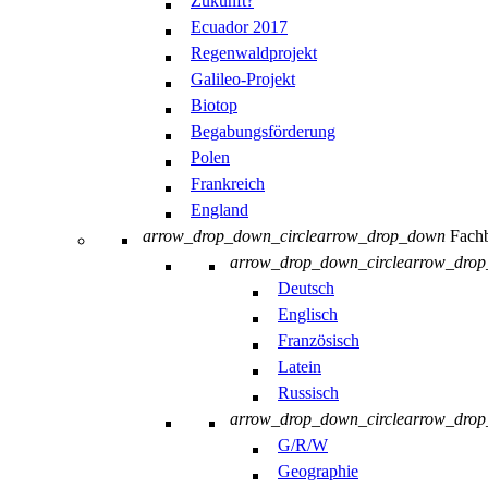
Zukunft?
Ecuador 2017
Regenwaldprojekt
Galileo-Projekt
Biotop
Begabungsförderung
Polen
Frankreich
England
arrow_drop_down_circle
arrow_drop_down
Fachb
arrow_drop_down_circle
arrow_dro
Deutsch
Englisch
Französisch
Latein
Russisch
arrow_drop_down_circle
arrow_dro
G/R/W
Geographie