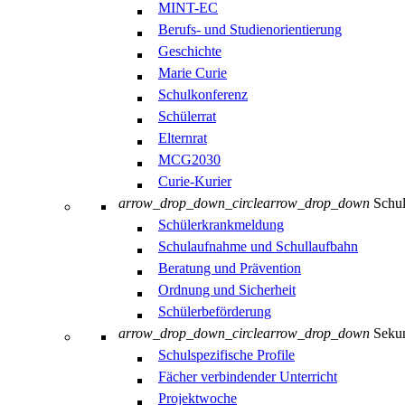
MINT-EC
Berufs- und Studienorientierung
Geschichte
Marie Curie
Schulkonferenz
Schülerrat
Elternrat
MCG2030
Curie-Kurier
arrow_drop_down_circle
arrow_drop_down
Schul
Schülerkrankmeldung
Schulaufnahme und Schullaufbahn
Beratung und Prävention
Ordnung und Sicherheit
Schülerbeförderung
arrow_drop_down_circle
arrow_drop_down
Sekun
Schulspezifische Profile
Fächer verbindender Unterricht
Projektwoche