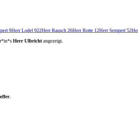
ppert
9
Herr Lodel
922
Herr Rausch
26
Herr Rotte
12
Herr Sempert
52
Her
or*in*s
Herr Ulbricht
angezeigt.
effer
.