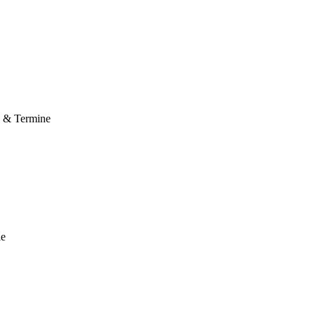
e & Termine
le