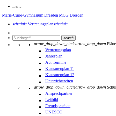
menu
Marie-Curie-Gymnasium Dresden
MCG Dresden
schedule
Vertretungsplan
schedule
search
arrow_drop_down_circle
arrow_drop_down
Plän
Vertretungsplan
Jahresplan
Abi-Termine
Klausurenplan 11
Klausurenplan 12
Unterrichtszeiten
arrow_drop_down_circle
arrow_drop_down
Schu
Ansprechpartner
Leitbild
Fremdsprachen
UNESCO