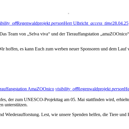
ibility_off
Regenwaldprojekt
person
Herr Ulbricht
access_time
28.04.25
Das Team von „Selva viva“ und der Tierauffangstation „amaZOOnico“
ir hoffen, es kann Euch zum werben neuer Sponsoren und dem Lauf v
ierauffangstation AmaZOOnico
visibility_off
Regenwaldprojekt
person
He
ufes, der zum UNESCO-Projekttag am 05. Mai stattfinden wird, erhielt
n unterstützen.
d Wiederaufforstung. Lest, wie unsere Spenden helfen, die Tiere und 