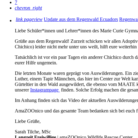
7
chevron_right
link
pageview
Update aus dem Regenwald Ecuadors
Regenwal
Liebe Schüler*innen und Lehrer*innen des Marie Curie Gymn
Grüße aus dem Regenwald! Zurzeit schicken wir allen Adoptiv
Chichico) leider nicht mehr unter uns weilt, hilft eure weiterh
Tatsächlich ist vor ein paar Tagen ein anderer Chichico durch 
eurer Hilfe ungemein.
Die letzten Monate waren geprägt von Auswilderungen. Ein zie
Luther, einem Tapir Männchen, das hier im Center zur Welt 
Gürteltier in den Wald ausgewildert, die ebenso vom MAATE ko
unserer
Instagrampage
finden. Solche Erfolg machen die gesamt
Im Anhang finden sich das Video der aktuellen Auswilderunge
AmaZOOnico und das gesamte Team bedanken sich bei euch für 
Liebe Grüße,
Sarah Tilche, MSc
Langzeit Freiwillige
| amaZOOnico Wildlife Rescue Center