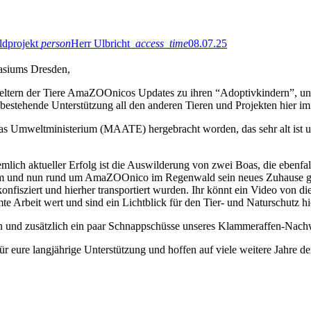
dprojekt
person
Herr Ulbricht
access_time
08.07.25
asiums Dresden,
eltern der Tiere AmaZOOnicos Updates zu ihren “Adoptivkindern”, und
in bestehende Unterstützung all den anderen Tieren und Projekten hier im
das Umweltministerium (MAATE) hergebracht worden, das sehr alt ist un
mlich aktueller Erfolg ist die Auswilderung von zwei Boas, die ebenf
kam und nun rund um AmaZOOnico im Regenwald sein neues Zuhause ge
nfisziert und hierher transportiert wurden. Ihr könnt ein Video von d
e Arbeit wert und sind ein Lichtblick für den Tier- und Naturschutz hi
n und zusätzlich ein paar Schnappschüsse unseres Klammeraffen-Nach
eure langjährige Unterstützung und hoffen auf viele weitere Jahre d