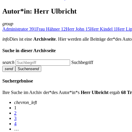
Autor*in: Herr Ulbricht
group
Administrator
391
Frau Hähner
12
Herr John
15
Herr Kindel
1
Herr Li
info
Dies ist eine
Archivseite
. Hier werden alle Beiträge der*des Aut
Suche in dieser Archivseite
search
Suchbegriff
send
Suchen
send
Suchergebnisse
Ihre Suche im Archiv der*des Autor*in*s
Herr Ulbricht
ergab
68 Tr
chevron_left
1
2
3
4
…