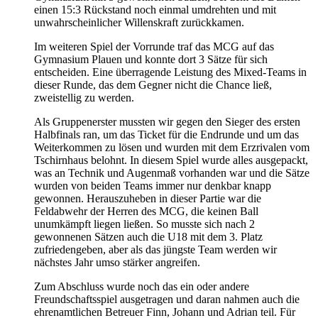
einen 15:3 Rückstand noch einmal umdrehten und mit
unwahrscheinlicher Willenskraft zurückkamen.
Im weiteren Spiel der Vorrunde traf das MCG auf das
Gymnasium Plauen und konnte dort 3 Sätze für sich
entscheiden. Eine überragende Leistung des Mixed-Teams in
dieser Runde, das dem Gegner nicht die Chance ließ,
zweistellig zu werden.
Als Gruppenerster mussten wir gegen den Sieger des ersten
Halbfinals ran, um das Ticket für die Endrunde und um das
Weiterkommen zu lösen und wurden mit dem Erzrivalen vom
Tschirnhaus belohnt. In diesem Spiel wurde alles ausgepackt,
was an Technik und Augenmaß vorhanden war und die Sätze
wurden von beiden Teams immer nur denkbar knapp
gewonnen. Herauszuheben in dieser Partie war die
Feldabwehr der Herren des MCG, die keinen Ball
unumkämpft liegen ließen. So musste sich nach 2
gewonnenen Sätzen auch die U18 mit dem 3. Platz
zufriedengeben, aber als das jüngste Team werden wir
nächstes Jahr umso stärker angreifen.
Zum Abschluss wurde noch das ein oder andere
Freundschaftsspiel ausgetragen und daran nahmen auch die
ehrenamtlichen Betreuer Finn, Johann und Adrian teil. Für