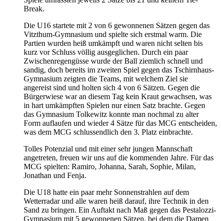
Break.
Die U16 startete mit 2 von 6 gewonnenen Sätzen gegen das
Vitzthum-Gymnasium und spielte sich erstmal warm. Die
Partien wurden heiß umkämpft und waren nicht selten bis
kurz vor Schluss völlig ausgeglichen. Durch ein paar
Zwischenregengüsse wurde der Ball ziemlich schnell und
sandig, doch bereits im zweiten Spiel gegen das Tschirnhaus-
Gymnasium zeigten die Teams, mit welchem Ziel sie
angereist sind und holten sich 4 von 6 Sätzen. Gegen die
Bürgerwiese war an diesem Tag kein Kraut gewachsen, was
in hart umkämpften Spielen nur einen Satz brachte. Gegen
das Gymnasium Tolkewitz konnte man nochmal zu alter
Form auflaufen und wieder 4 Sätze für das MCG entscheiden,
was dem MCG schlussendlich den 3. Platz einbrachte.
Tolles Potenzial und mit einer sehr jungen Mannschaft
angetreten, freuen wir uns auf die kommenden Jahre. Für das
MCG spielten: Ramiro, Johanna, Sarah, Sophie, Milan,
Jonathan und Fenja.
Die U18 hatte ein paar mehr Sonnenstrahlen auf dem
Wetterradar und alle waren heiß darauf, ihre Technik in den
Sand zu bringen. Ein Auftakt nach Maß gegen das Pestalozzi-
Gymnasium mit 5 gewonnenen Sätzen, bei dem die Damen