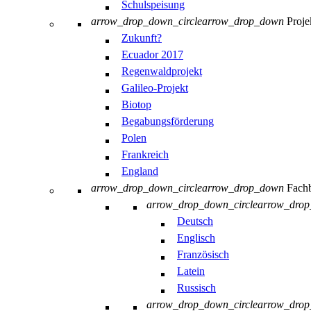
Schulspeisung
arrow_drop_down_circle
arrow_drop_down
Proje
Zukunft?
Ecuador 2017
Regenwaldprojekt
Galileo-Projekt
Biotop
Begabungsförderung
Polen
Frankreich
England
arrow_drop_down_circle
arrow_drop_down
Fachb
arrow_drop_down_circle
arrow_dro
Deutsch
Englisch
Französisch
Latein
Russisch
arrow_drop_down_circle
arrow_dro