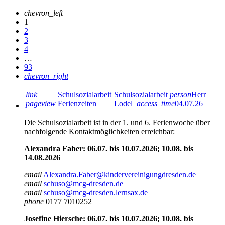
chevron_left
1
2
3
4
…
93
chevron_right
link
Schulsozialarbeit
Schulsozialarbeit
person
Herr
pageview
Ferienzeiten
Lodel
access_time
04.07.26
Die Schulsozialarbeit ist in der 1. und 6. Ferienwoche über
nachfolgende Kontaktmöglichkeiten erreichbar:
Alexandra Faber: 06.07. bis 10.07.2026; 10.08. bis
14.08.2026
email
Alexandra.Faber@kindervereinigungdresden.de
email
schuso@mcg-dresden.de
email
schuso@mcg-dresden.lernsax.de
phone
0177 7010252
Josefine Hiersche: 06.07. bis 10.07.2026; 10.08. bis