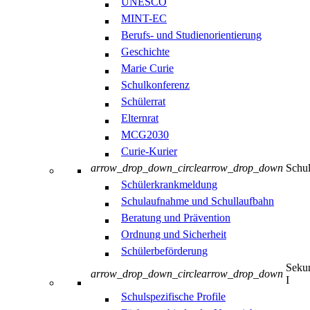
UNESCO
MINT-EC
Berufs- und Studienorientierung
Geschichte
Marie Curie
Schulkonferenz
Schülerrat
Elternrat
MCG2030
Curie-Kurier
arrow_drop_down_circle
arrow_drop_down
Schul
Schülerkrankmeldung
Schulaufnahme und Schullaufbahn
Beratung und Prävention
Ordnung und Sicherheit
Schülerbeförderung
Sekun
arrow_drop_down_circle
arrow_drop_down
I
Schulspezifische Profile