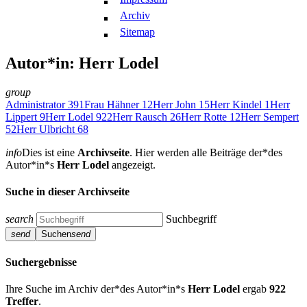
Archiv
Sitemap
Autor*in: Herr Lodel
group
Administrator
391
Frau Hähner
12
Herr John
15
Herr Kindel
1
Herr
Lippert
9
Herr Lodel
922
Herr Rausch
26
Herr Rotte
12
Herr Sempert
52
Herr Ulbricht
68
info
Dies ist eine
Archivseite
. Hier werden alle Beiträge der*des
Autor*in*s
Herr Lodel
angezeigt.
Suche in dieser Archivseite
search
Suchbegriff
send
Suchen
send
Suchergebnisse
Ihre Suche im Archiv der*des Autor*in*s
Herr Lodel
ergab
922
Treffer
.