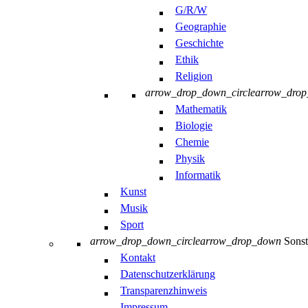
G/R/W
Geographie
Geschichte
Ethik
Religion
arrow_drop_down_circle
arrow_dro
Mathematik
Biologie
Chemie
Physik
Informatik
Kunst
Musik
Sport
arrow_drop_down_circle
arrow_drop_down
Sonst
Kontakt
Datenschutzerklärung
Transparenzhinweis
Impressum