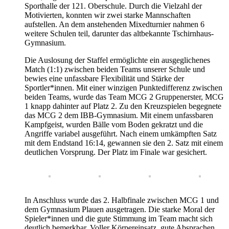
Sporthalle der 121. Oberschule. Durch die Vielzahl der
Motivierten, konnten wir zwei starke Mannschaften
aufstellen. An dem anstehenden Mixedturnier nahmen 6
weitere Schulen teil, darunter das altbekannte Tschirnhaus-
Gymnasium.
Die Auslosung der Staffel ermöglichte ein ausgeglichenes
Match (1:1) zwischen beiden Teams unserer Schule und
bewies eine unfassbare Flexibilität und Stärke der
Sportler*innen. Mit einer winzigen Punktedifferenz zwischen
beiden Teams, wurde das Team MCG 2 Gruppenerster, MCG
1 knapp dahinter auf Platz 2. Zu den Kreuzspielen begegnete
das MCG 2 dem IBB-Gymnasium. Mit einem unfassbaren
Kampfgeist, wurden Bälle vom Boden gekratzt und die
Angriffe variabel ausgeführt. Nach einem umkämpften Satz
mit dem Endstand 16:14, gewannen sie den 2. Satz mit einem
deutlichen Vorsprung. Der Platz im Finale war gesichert.
In Anschluss wurde das 2. Halbfinale zwischen MCG 1 und
dem Gymnasium Plauen ausgetragen. Die starke Moral der
Spieler*innen und die gute Stimmung im Team macht sich
deutlich bemerkbar. Voller Körpereinsatz, gute Absprachen