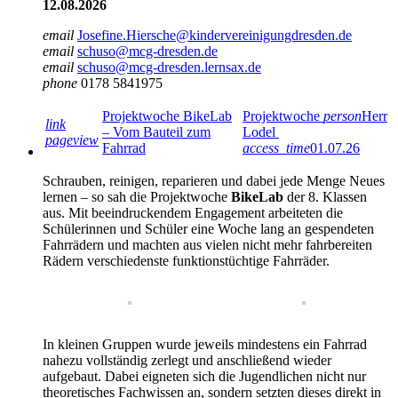
12.08.2026
email
Josefine.Hiersche@kindervereinigungdresden.de
email
schuso@mcg-dresden.de
email
schuso@mcg-dresden.lernsax.de
phone
0178 5841975
Projektwoche BikeLab
Projektwoche
person
Herr
link
– Vom Bauteil zum
Lodel
pageview
Fahrrad
access_time
01.07.26
Schrauben, reinigen, reparieren und dabei jede Menge Neues
lernen – so sah die Projektwoche
BikeLab
der 8. Klassen
aus. Mit beeindruckendem Engagement arbeiteten die
Schülerinnen und Schüler eine Woche lang an gespendeten
Fahrrädern und machten aus vielen nicht mehr fahrbereiten
Rädern verschiedenste funktionstüchtige Fahrräder.
In kleinen Gruppen wurde jeweils mindestens ein Fahrrad
nahezu vollständig zerlegt und anschließend wieder
aufgebaut. Dabei eigneten sich die Jugendlichen nicht nur
theoretisches Fachwissen an, sondern setzten dieses direkt in