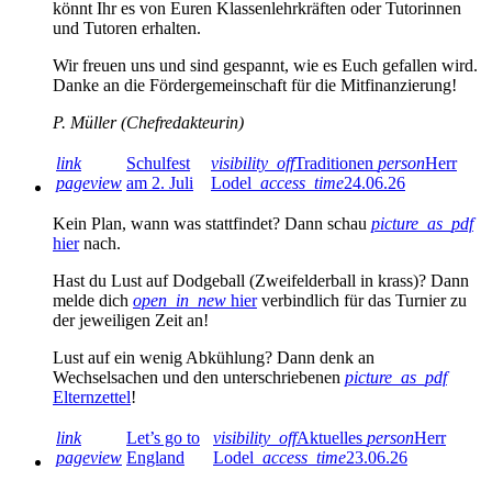
könnt Ihr es von Euren Klassenlehrkräften oder Tutorinnen
und Tutoren erhalten.
Wir freuen uns und sind gespannt, wie es Euch gefallen wird.
Danke an die Fördergemeinschaft für die Mitfinanzierung!
P. Müller (Chefredakteurin)
link
Schulfest
visibility_off
Traditionen
person
Herr
pageview
am 2. Juli
Lodel
access_time
24.06.26
Kein Plan, wann was stattfindet? Dann schau
picture_as_pdf
hier
nach.
Hast du Lust auf Dodgeball (Zweifelderball in krass)? Dann
melde dich
open_in_new
hier
verbindlich für das Turnier zu
der jeweiligen Zeit an!
Lust auf ein wenig Abkühlung? Dann denk an
Wechselsachen und den unterschriebenen
picture_as_pdf
Elternzettel
!
link
Let’s go to
visibility_off
Aktuelles
person
Herr
pageview
England
Lodel
access_time
23.06.26