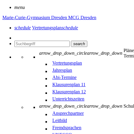
menu
Marie-Curie-Gymnasium Dresden
MCG Dresden
schedule
Vertretungsplan
schedule
search
Plän
arrow_drop_down_circle
arrow_drop_down
Term
Vertretungsplan
Jahresplan
Abi-Termine
Klausurenplan 11
Klausurenplan 12
Unterrichtszeiten
arrow_drop_down_circle
arrow_drop_down
Schu
Ansprechpartner
Leitbild
Fremdsprachen