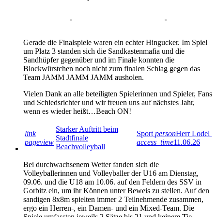
Gerade die Finalspiele waren ein echter Hingucker. Im Spiel
um Platz 3 standen sich die Sandkastenmafia und die
Sandhüpfer gegenüber und im Finale konnten die
Blockwürstchen noch nicht zum finalen Schlag gegen das
Team JAMM JAMM JAMM ausholen.
Vielen Dank an alle beteiligten Spielerinnen und Spieler, Fans
und Schiedsrichter und wir freuen uns auf nächstes Jahr,
wenn es wieder heißt…Beach ON!
Starker Auftritt beim
link
Sport
person
Herr Lodel
Stadtfinale
pageview
access_time
11.06.26
Beachvolleyball
Bei durchwachsenem Wetter fanden sich die
Volleyballerinnen und Volleyballer der U16 am Dienstag,
09.06. und die U18 am 10.06. auf den Feldern des SSV in
Gorbitz ein, um ihr Können unter Beweis zu stellen. Auf den
sandigen 8x8m spielten immer 2 Teilnehmende zusammen,
ergo ein Herren-, ein Damen- und ein Mixed-Team. Die
Spiele umfassten jeweils 2 Sätze bis 21 und keinem Tie-