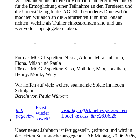
Wir bedanken uns bei Herrn Hofmann und Herrn Wolansky
für die Ermöglichung einer Teilnahme an den Turnieren und
die Unterstützung in der AG. Ein besonderes Dankeschön
möchten wir auch an die Abiturienten Finn und Johann
richten, welche als Trainer eingesprungen sind und uns
wertvolle Tipps gegeben haben.
Für das MCG 1 spielten: Nikita, Adrian, Mira, Johanna,
Fiona, Milan und Paula
Für das MCG 2 spielten: Susa, Mathilde, Max, Jonathan,
Benny, Moritz, Willy
Wir hoffen auf viele weitere spannende Spiele im neuen
Schuljahr.
Bericht von Paula Würkert
Es ist
link
visibility_off
Aktuelles
person
Herr
wieder
pageview
Lodel
access_time
26.06.26
soweit!
Unser neues Jahrbuch ist fertiggestellt, gedruckt und wird in
der letzten Schulwoche ausgegeben. Ab Montag, 29.06.2026,