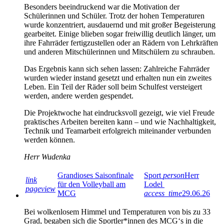
Besonders beeindruckend war die Motivation der
Schülerinnen und Schüler. Trotz der hohen Temperaturen
wurde konzentriert, ausdauernd und mit großer Begeisterung
gearbeitet. Einige blieben sogar freiwillig deutlich länger, um
ihre Fahrräder fertigzustellen oder an Rädern von Lehrkräften
und anderen Mitschülerinnen und Mitschülern zu schrauben.
Das Ergebnis kann sich sehen lassen: Zahlreiche Fahrräder
wurden wieder instand gesetzt und erhalten nun ein zweites
Leben. Ein Teil der Räder soll beim Schulfest versteigert
werden, andere werden gespendet.
Die Projektwoche hat eindrucksvoll gezeigt, wie viel Freude
praktisches Arbeiten bereiten kann – und wie Nachhaltigkeit,
Technik und Teamarbeit erfolgreich miteinander verbunden
werden können.
Herr Wudenka
Grandioses Saisonfinale
Sport
person
Herr
link
für den Volleyball am
Lodel
pageview
MCG
access_time
29.06.26
Bei wolkenlosem Himmel und Temperaturen von bis zu 33
Grad, begaben sich die Sportler*innen des MCG‘s in die