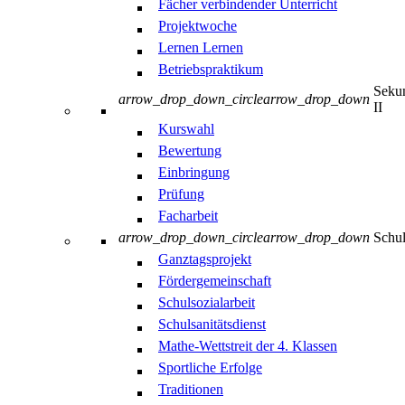
Fächer verbindender Unterricht
Projektwoche
Lernen Lernen
Betriebspraktikum
Sekun
arrow_drop_down_circle
arrow_drop_down
II
Kurswahl
Bewertung
Einbringung
Prüfung
Facharbeit
arrow_drop_down_circle
arrow_drop_down
Schul
Ganztagsprojekt
Fördergemeinschaft
Schulsozialarbeit
Schulsanitätsdienst
Mathe-Wettstreit der 4. Klassen
Sportliche Erfolge
Traditionen