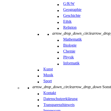
G/R/W
Geographie
Geschichte
Ethik
Religion
arrow_drop_down_circle
arrow_dro
Mathematik
Biologie
Chemie
Physik
Informatik
Kunst
Musik
Sport
arrow_drop_down_circle
arrow_drop_down
Sonst
Kontakt
Datenschutzerklärung
Transparenzhinweis
Impressum