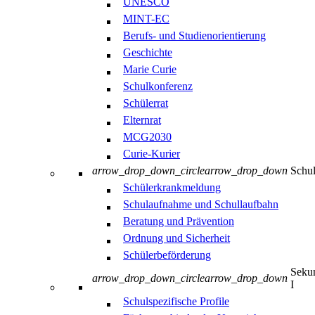
UNESCO
MINT-EC
Berufs- und Studienorientierung
Geschichte
Marie Curie
Schulkonferenz
Schülerrat
Elternrat
MCG2030
Curie-Kurier
arrow_drop_down_circle
arrow_drop_down
Schul
Schülerkrankmeldung
Schulaufnahme und Schullaufbahn
Beratung und Prävention
Ordnung und Sicherheit
Schülerbeförderung
Sekun
arrow_drop_down_circle
arrow_drop_down
I
Schulspezifische Profile