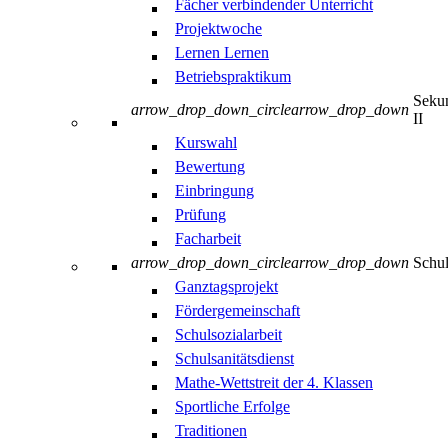
Fächer verbindender Unterricht
Projektwoche
Lernen Lernen
Betriebspraktikum
Sekun
arrow_drop_down_circle
arrow_drop_down
II
Kurswahl
Bewertung
Einbringung
Prüfung
Facharbeit
arrow_drop_down_circle
arrow_drop_down
Schul
Ganztagsprojekt
Fördergemeinschaft
Schulsozialarbeit
Schulsanitätsdienst
Mathe-Wettstreit der 4. Klassen
Sportliche Erfolge
Traditionen