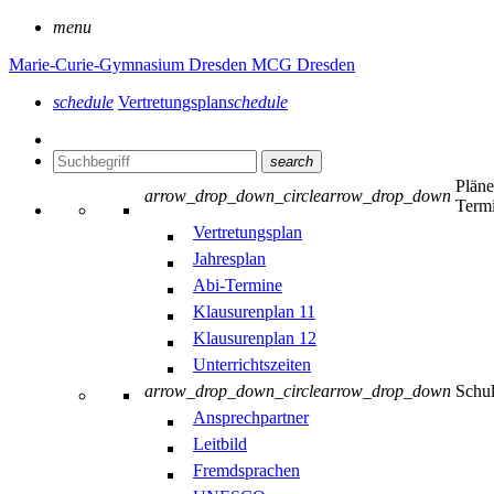
menu
Marie-Curie-Gymnasium Dresden
MCG Dresden
schedule
Vertretungsplan
schedule
search
Plän
arrow_drop_down_circle
arrow_drop_down
Term
Vertretungsplan
Jahresplan
Abi-Termine
Klausurenplan 11
Klausurenplan 12
Unterrichtszeiten
arrow_drop_down_circle
arrow_drop_down
Schu
Ansprechpartner
Leitbild
Fremdsprachen