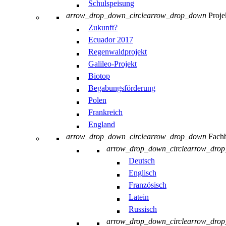
Schulspeisung
arrow_drop_down_circle
arrow_drop_down
Proje
Zukunft?
Ecuador 2017
Regenwaldprojekt
Galileo-Projekt
Biotop
Begabungsförderung
Polen
Frankreich
England
arrow_drop_down_circle
arrow_drop_down
Fachb
arrow_drop_down_circle
arrow_dro
Deutsch
Englisch
Französisch
Latein
Russisch
arrow_drop_down_circle
arrow_dro