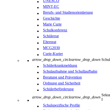
UNESCO
MINT-EC
Berufs- und Studienorientierung
Geschichte
Marie Curie
Schulkonferenz
Schülerrat
Elternrat
MCG2030
Curie-Kurier
arrow_drop_down_circle
arrow_drop_down
Schul
Schülerkrankmeldung
Schulaufnahme und Schullaufbahn
Beratung und Prävention
Ordnung und Sicherheit
Schülerbeförderung
Sekun
arrow_drop_down_circle
arrow_drop_down
I
Schulspezifische Profile