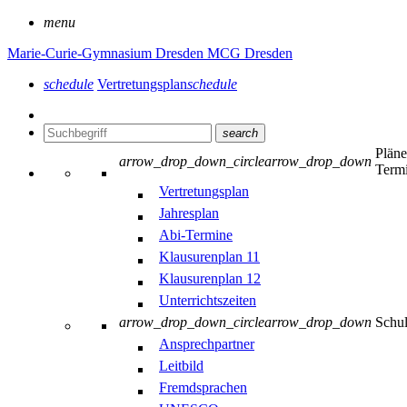
menu
Marie-Curie-Gymnasium Dresden
MCG Dresden
schedule
Vertretungsplan
schedule
search
Plän
arrow_drop_down_circle
arrow_drop_down
Term
Vertretungsplan
Jahresplan
Abi-Termine
Klausurenplan 11
Klausurenplan 12
Unterrichtszeiten
arrow_drop_down_circle
arrow_drop_down
Schu
Ansprechpartner
Leitbild
Fremdsprachen