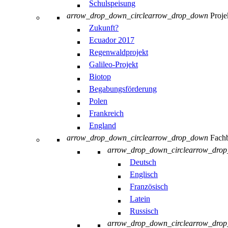
Schulspeisung
arrow_drop_down_circle
arrow_drop_down
Proje
Zukunft?
Ecuador 2017
Regenwaldprojekt
Galileo-Projekt
Biotop
Begabungsförderung
Polen
Frankreich
England
arrow_drop_down_circle
arrow_drop_down
Fachb
arrow_drop_down_circle
arrow_dro
Deutsch
Englisch
Französisch
Latein
Russisch
arrow_drop_down_circle
arrow_dro