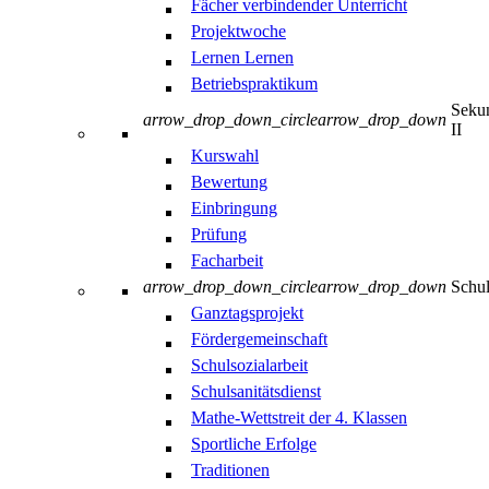
Fächer verbindender Unterricht
Projektwoche
Lernen Lernen
Betriebspraktikum
Sekun
arrow_drop_down_circle
arrow_drop_down
II
Kurswahl
Bewertung
Einbringung
Prüfung
Facharbeit
arrow_drop_down_circle
arrow_drop_down
Schul
Ganztagsprojekt
Fördergemeinschaft
Schulsozialarbeit
Schulsanitätsdienst
Mathe-Wettstreit der 4. Klassen
Sportliche Erfolge
Traditionen