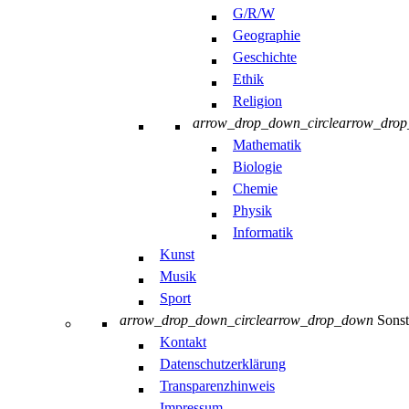
G/R/W
Geographie
Geschichte
Ethik
Religion
arrow_drop_down_circle
arrow_dro
Mathematik
Biologie
Chemie
Physik
Informatik
Kunst
Musik
Sport
arrow_drop_down_circle
arrow_drop_down
Sonst
Kontakt
Datenschutzerklärung
Transparenzhinweis
Impressum