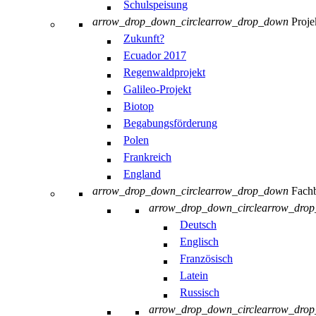
Schulspeisung
arrow_drop_down_circle
arrow_drop_down
Proje
Zukunft?
Ecuador 2017
Regenwaldprojekt
Galileo-Projekt
Biotop
Begabungsförderung
Polen
Frankreich
England
arrow_drop_down_circle
arrow_drop_down
Fachb
arrow_drop_down_circle
arrow_dro
Deutsch
Englisch
Französisch
Latein
Russisch
arrow_drop_down_circle
arrow_dro