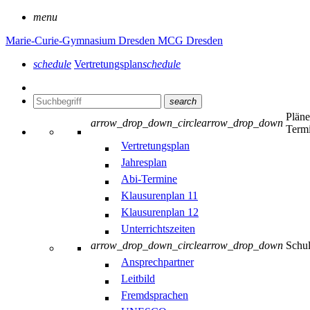
menu
Marie-Curie-Gymnasium Dresden
MCG Dresden
schedule
Vertretungsplan
schedule
search
Plän
arrow_drop_down_circle
arrow_drop_down
Term
Vertretungsplan
Jahresplan
Abi-Termine
Klausurenplan 11
Klausurenplan 12
Unterrichtszeiten
arrow_drop_down_circle
arrow_drop_down
Schu
Ansprechpartner
Leitbild
Fremdsprachen