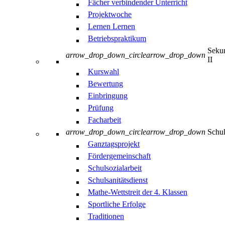
Fächer verbindender Unterricht
Projektwoche
Lernen Lernen
Betriebspraktikum
Sekun
arrow_drop_down_circle
arrow_drop_down
II
Kurswahl
Bewertung
Einbringung
Prüfung
Facharbeit
arrow_drop_down_circle
arrow_drop_down
Schul
Ganztagsprojekt
Fördergemeinschaft
Schulsozialarbeit
Schulsanitätsdienst
Mathe-Wettstreit der 4. Klassen
Sportliche Erfolge
Traditionen