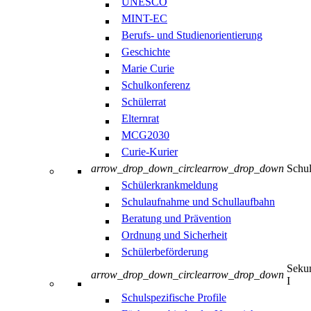
UNESCO
MINT-EC
Berufs- und Studienorientierung
Geschichte
Marie Curie
Schulkonferenz
Schülerrat
Elternrat
MCG2030
Curie-Kurier
arrow_drop_down_circle
arrow_drop_down
Schul
Schülerkrankmeldung
Schulaufnahme und Schullaufbahn
Beratung und Prävention
Ordnung und Sicherheit
Schülerbeförderung
Sekun
arrow_drop_down_circle
arrow_drop_down
I
Schulspezifische Profile