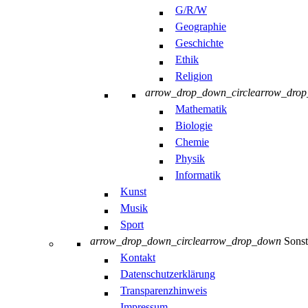
G/R/W
Geographie
Geschichte
Ethik
Religion
arrow_drop_down_circle
arrow_dro
Mathematik
Biologie
Chemie
Physik
Informatik
Kunst
Musik
Sport
arrow_drop_down_circle
arrow_drop_down
Sonst
Kontakt
Datenschutzerklärung
Transparenzhinweis
Impressum