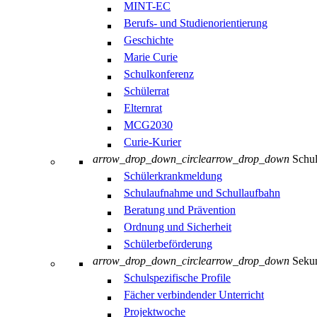
MINT-EC
Berufs- und Studienorientierung
Geschichte
Marie Curie
Schulkonferenz
Schülerrat
Elternrat
MCG2030
Curie-Kurier
arrow_drop_down_circle
arrow_drop_down
Schul
Schülerkrankmeldung
Schulaufnahme und Schullaufbahn
Beratung und Prävention
Ordnung und Sicherheit
Schülerbeförderung
arrow_drop_down_circle
arrow_drop_down
Sekun
Schulspezifische Profile
Fächer verbindender Unterricht
Projektwoche