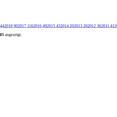
44
2018
90
2017
116
2016
49
2015
43
2014
20
2013
20
2012
36
2011
41
2
05
angezeigt.