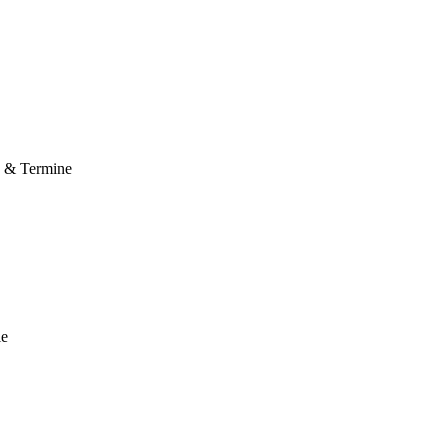
e & Termine
le