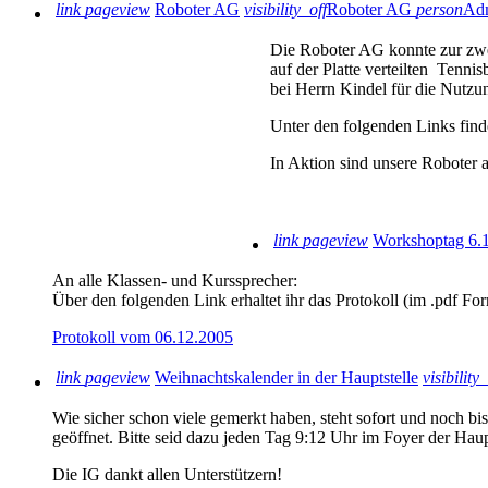
link
pageview
Roboter AG
visibility_off
Roboter AG
person
Adm
Die Roboter AG konnte zur zwe
auf der Platte verteilten Tenni
bei Herrn Kindel für die Nutzu
Unter den folgenden Links fin
In Aktion sind unsere Roboter 
link
pageview
Workshoptag 6.
An alle Klassen- und Kurssprecher:
Über den folgenden Link erhaltet ihr das Protokoll (im .pdf Fo
Protokoll vom 06.12.2005
link
pageview
Weihnachtskalender in der Hauptstelle
visibility_
Wie sicher schon viele gemerkt haben, steht sofort und noch b
geöffnet. Bitte seid dazu jeden Tag 9:12 Uhr im Foyer der Ha
Die IG dankt allen Unterstützern!