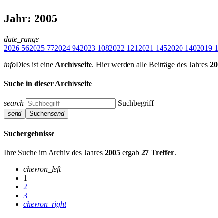
Jahr: 2005
date_range
2026
56
2025
77
2024
94
2023
108
2022
121
2021
145
2020
140
2019
1
info
Dies ist eine
Archivseite
. Hier werden alle Beiträge des Jahres
20
Suche in dieser Archivseite
search
Suchbegriff
send
Suchen
send
Suchergebnisse
Ihre Suche im Archiv des Jahres
2005
ergab
27 Treffer
.
chevron_left
1
2
3
chevron_right