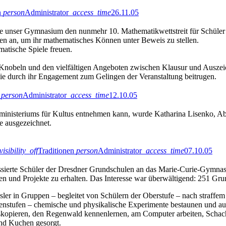
n
person
Administrator
access_time
26.11.05
 unser Gymnasium den nunmehr 10. Mathematikwettstreit für Schüler d
ten an, um ihr mathematisches Können unter Beweis zu stellen.
atische Spiele freuen.
 Knobeln und den vielfältigen Angeboten zwischen Klausur und Auszeich
 die durch ihr Engagement zum Gelingen der Veranstaltung beitrugen.
person
Administrator
access_time
12.10.05
sministeriums für Kultus entnehmen kann, wurde
Katharina Lisenko
, A
e ausgezeichnet.
visibility_off
Traditionen
person
Administrator
access_time
07.10.05
ierte Schüler der Dresdner Grundschulen an das Marie-Curie-Gymnasiu
en und Projekte zu erhalten. Das Interesse war überwältigend: 251 Gru
ler in Gruppen – begleitet von Schülern der Oberstufe – nach straffem 
enstufen – chemische und physikalische Experimente bestaunen und au
skopieren, den Regenwald kennenlernen, am Computer arbeiten, Schac
und Kuchen gesorgt.