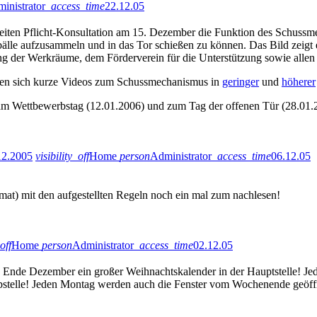
inistrator
access_time
22.12.05
iten Pflicht-Konsultation am 15. Dezember die Funktion des Schussm
sbälle aufzusammeln und in das Tor schießen zu können. Das Bild zeigt
ng der Werkräume, dem Förderverein für die Unterstützung sowie allen
den sich kurze Videos zum Schussmechanismus in
geringer
und
höherer
am Wettbewerbstag (12.01.2006) und zum Tag der offenen Tür (28.01.2
12.2005
visibility_off
Home
person
Administrator
access_time
06.12.05
rmat) mit den aufgestellten Regeln noch ein mal zum nachlesen!
off
Home
person
Administrator
access_time
02.12.05
is Ende Dezember ein großer Weihnachtskalender in der Hauptstelle! Jed
upstelle! Jeden Montag werden auch die Fenster vom Wochenende geöff