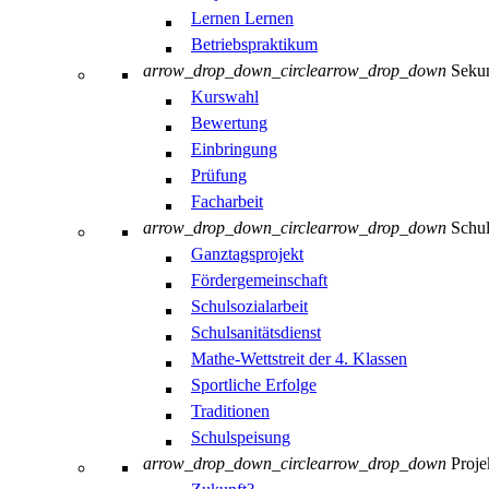
Lernen Lernen
Betriebspraktikum
arrow_drop_down_circle
arrow_drop_down
Sekun
Kurswahl
Bewertung
Einbringung
Prüfung
Facharbeit
arrow_drop_down_circle
arrow_drop_down
Schul
Ganztagsprojekt
Fördergemeinschaft
Schulsozialarbeit
Schulsanitätsdienst
Mathe-Wettstreit der 4. Klassen
Sportliche Erfolge
Traditionen
Schulspeisung
arrow_drop_down_circle
arrow_drop_down
Proje