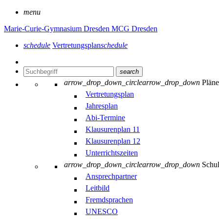
menu
Marie-Curie-Gymnasium Dresden
MCG Dresden
schedule
Vertretungsplan
schedule
search
arrow_drop_down_circle
arrow_drop_down
Plän
Vertretungsplan
Jahresplan
Abi-Termine
Klausurenplan 11
Klausurenplan 12
Unterrichtszeiten
arrow_drop_down_circle
arrow_drop_down
Schu
Ansprechpartner
Leitbild
Fremdsprachen
UNESCO