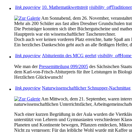
link
pageview
10. Mathematikwettstreit
visibility_off
Traditione
Am Sonnabend, dem 26. November, veranstaltete
Mehr als 200 Schüler aus fast allen Dresdner Grundschulen tra
Die Preisträger konnten sich über Büchergutscheine und mathem
Hauptpreis war ein wissenschaftlicher Taschenrechner.
Doch auch wer keinen vorderen Platz erreichte, hatte Spaß am
Ein herzliches Dankeschön geht auch an alle fleißigen Helfer,
link
pageview
Abiturientin des MCG geehrt
visibility_off
Home
Wie man der
Pressemitteilung 099/2005
des Sächsischen Staat
dem Karl-von-Frisch-Abiturpreis für ihre Leistungen in Biologi
Herzlichen Glückwunsch!
link
pageview
Naturwissenschaftlicher Schnupper-Nachmittag
Am Mittwoch, dem 21. September, waren interess
naturwissenschaftlichen Unterrichtsfächer, Arbeitsgemeinschaft
Nach einer kurzen Begrüßung in der Aula wurden die Viertkläss
unterstützt von Lehrern und Gymnasiasten verschiedener Klass
Planeten und Kontinente bewegen, Pflanzen entdecken, Mikro
Nicht zu vergessen: Für das leibliche Wohl wurde mit Kaffee 