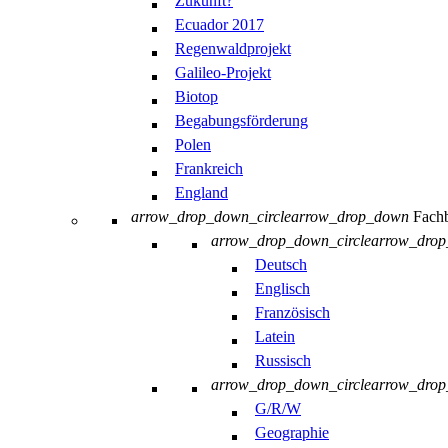
Zukunft?
Ecuador 2017
Regenwaldprojekt
Galileo-Projekt
Biotop
Begabungsförderung
Polen
Frankreich
England
arrow_drop_down_circle
arrow_drop_down
Fachb
arrow_drop_down_circle
arrow_dro
Deutsch
Englisch
Französisch
Latein
Russisch
arrow_drop_down_circle
arrow_dro
G/R/W
Geographie