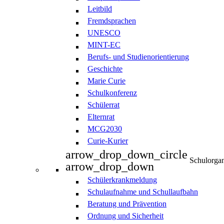
Leitbild
Fremdsprachen
UNESCO
MINT-EC
Berufs- und Studienorientierung
Geschichte
Marie Curie
Schulkonferenz
Schülerrat
Elternrat
MCG2030
Curie-Kurier
arrow_drop_down_circle
Schulorgan
arrow_drop_down
Schülerkrankmeldung
Schulaufnahme und Schullaufbahn
Beratung und Prävention
Ordnung und Sicherheit