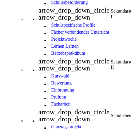
Schülerbeförderung
arrow_drop_down_circle
Sekundars
arrow_drop_down
I
Schulspezifische Profile
Fächer verbindender Unterricht
Projektwoche
Lernen Lernen
Betriebspraktikum
arrow_drop_down_circle
Sekundars
arrow_drop_down
II
Kurswahl
Bewertung
Einbringung
Prüfung
Facharbeit
arrow_drop_down_circle
Schullebe
arrow_drop_down
Ganztagsprojekt