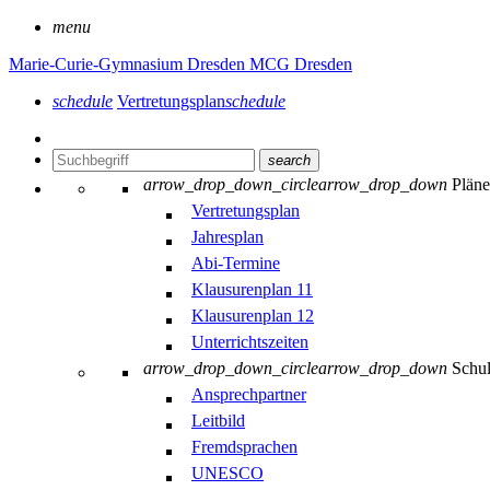
menu
Marie-Curie-Gymnasium Dresden
MCG Dresden
schedule
Vertretungsplan
schedule
search
arrow_drop_down_circle
arrow_drop_down
Plän
Vertretungsplan
Jahresplan
Abi-Termine
Klausurenplan 11
Klausurenplan 12
Unterrichtszeiten
arrow_drop_down_circle
arrow_drop_down
Schu
Ansprechpartner
Leitbild
Fremdsprachen
UNESCO