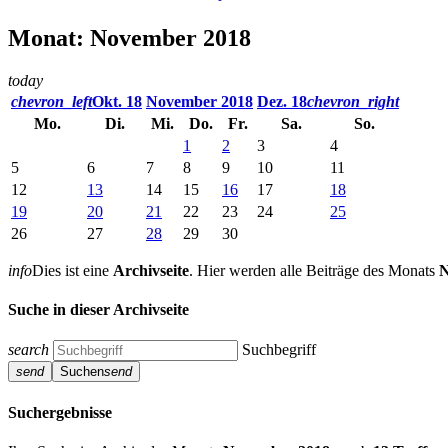
Monat: November 2018
today
chevron_left
Okt. 18
November 2018
Dez. 18
chevron_right
Mo.
Di.
Mi.
Do.
Fr.
Sa.
So.
1
2
3
4
5
6
7
8
9
10
11
12
13
14
15
16
17
18
19
20
21
22
23
24
25
26
27
28
29
30
info
Dies ist eine
Archivseite
. Hier werden alle Beiträge des Monats
N
Suche in dieser Archivseite
search
Suchbegriff
send
Suchen
send
Suchergebnisse