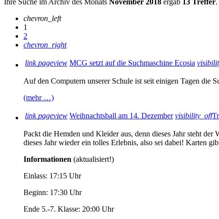
Ihre Suche im Archiv des Monats
November 2018
ergab
13 Treffer
.
chevron_left
1
2
chevron_right
link
pageview
MCG setzt auf die Suchmaschine Ecosia
visibili
Auf den Computern unserer Schule ist seit einigen Tagen die Su
(mehr …)
link
pageview
Weihnachtsball am 14. Dezember
visibility_off
Tr
Packt die Hemden und Kleider aus, denn dieses Jahr steht der
dieses Jahr wieder ein tolles Erlebnis, also sei dabei! Karten
Informationen
(aktualisiert!)
Einlass: 17:15 Uhr
Beginn: 17:30 Uhr
Ende 5.-7. Klasse: 20:00 Uhr