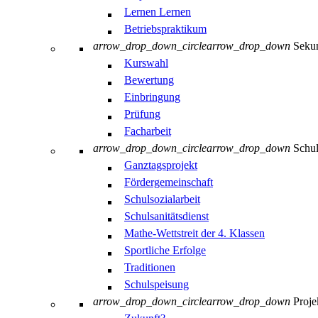
Lernen Lernen
Betriebspraktikum
arrow_drop_down_circle
arrow_drop_down
Sekun
Kurswahl
Bewertung
Einbringung
Prüfung
Facharbeit
arrow_drop_down_circle
arrow_drop_down
Schul
Ganztagsprojekt
Fördergemeinschaft
Schulsozialarbeit
Schulsanitätsdienst
Mathe-Wettstreit der 4. Klassen
Sportliche Erfolge
Traditionen
Schulspeisung
arrow_drop_down_circle
arrow_drop_down
Proje