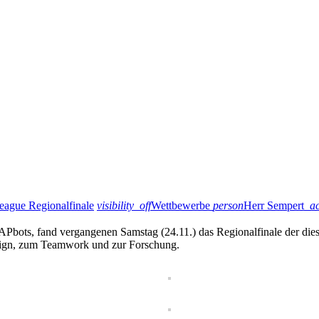
eague Regionalfinale
visibility_off
Wettbewerbe
person
Herr Sempert
a
s, fand vergangenen Samstag (24.11.) das Regionalfinale der diesjä
sign, zum Teamwork und zur Forschung.