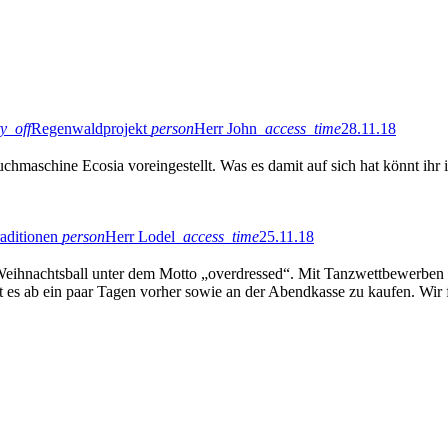
ty_off
Regenwaldprojekt
person
Herr John
access_time
28.11.18
chmaschine Ecosia voreingestellt. Was es damit auf sich hat könnt ihr 
aditionen
person
Herr Lodel
access_time
25.11.18
 Weihnachtsball unter dem Motto „overdressed“. Mit Tanzwettbewerben
 gibt es ab ein paar Tagen vorher sowie an der Abendkasse zu kaufen. 