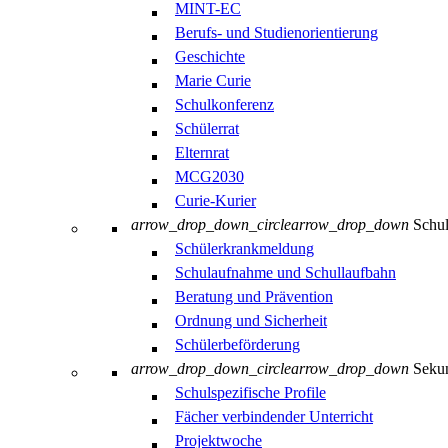
MINT-EC
Berufs- und Studienorientierung
Geschichte
Marie Curie
Schulkonferenz
Schülerrat
Elternrat
MCG2030
Curie-Kurier
arrow_drop_down_circle
arrow_drop_down
Schul
Schülerkrankmeldung
Schulaufnahme und Schullaufbahn
Beratung und Prävention
Ordnung und Sicherheit
Schülerbeförderung
arrow_drop_down_circle
arrow_drop_down
Sekun
Schulspezifische Profile
Fächer verbindender Unterricht
Projektwoche