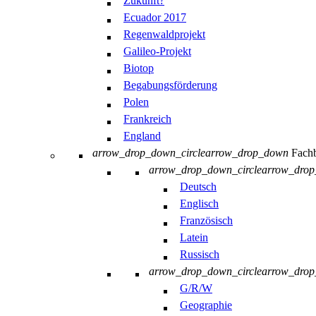
Zukunft?
Ecuador 2017
Regenwaldprojekt
Galileo-Projekt
Biotop
Begabungsförderung
Polen
Frankreich
England
arrow_drop_down_circle
arrow_drop_down
Fachb
arrow_drop_down_circle
arrow_dro
Deutsch
Englisch
Französisch
Latein
Russisch
arrow_drop_down_circle
arrow_dro
G/R/W
Geographie