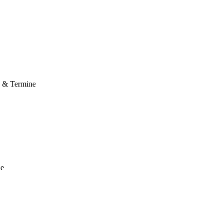
e & Termine
le