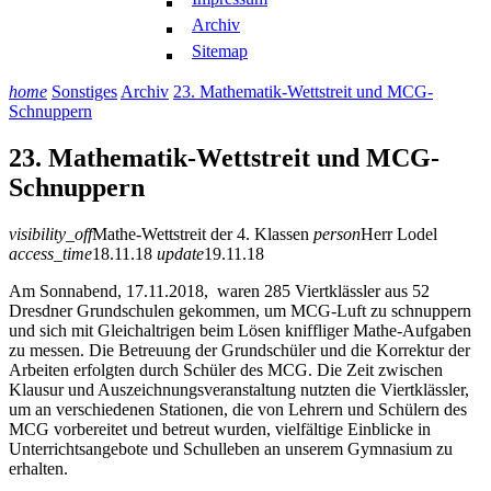
Archiv
Sitemap
home
Sonstiges
Archiv
23. Mathematik-Wettstreit und MCG-
Schnuppern
23. Mathematik-Wettstreit und MCG-
Schnuppern
visibility_off
Mathe-Wettstreit der 4. Klassen
person
Herr Lodel
access_time
18.11.18
update
19.11.18
Am Sonnabend, 17.11.2018, waren 285 Viertklässler aus 52
Dresdner Grundschulen gekommen, um MCG-Luft zu schnuppern
und sich mit Gleichaltrigen beim Lösen kniffliger Mathe-Aufgaben
zu messen. Die Betreuung der Grundschüler und die Korrektur der
Arbeiten erfolgten durch Schüler des MCG. Die Zeit zwischen
Klausur und Auszeichnungsveranstaltung nutzten die Viertklässler,
um an verschiedenen Stationen, die von Lehrern und Schülern des
MCG vorbereitet und betreut wurden, vielfältige Einblicke in
Unterrichtsangebote und Schulleben an unserem Gymnasium zu
erhalten.