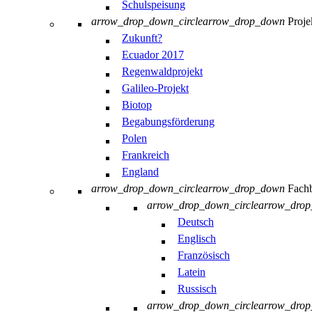
Schulspeisung
arrow_drop_down_circle
arrow_drop_down
Proje
Zukunft?
Ecuador 2017
Regenwaldprojekt
Galileo-Projekt
Biotop
Begabungsförderung
Polen
Frankreich
England
arrow_drop_down_circle
arrow_drop_down
Fachb
arrow_drop_down_circle
arrow_dro
Deutsch
Englisch
Französisch
Latein
Russisch
arrow_drop_down_circle
arrow_dro