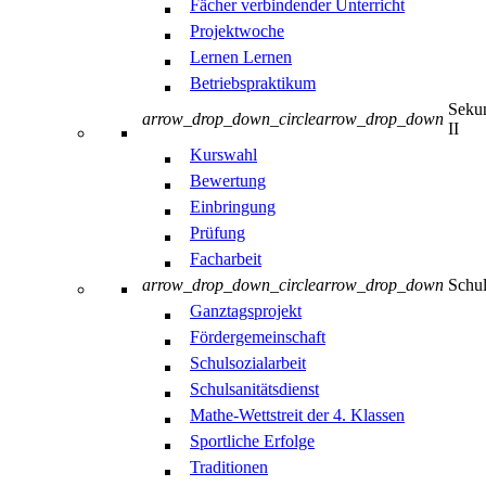
Fächer verbindender Unterricht
Projektwoche
Lernen Lernen
Betriebspraktikum
Sekun
arrow_drop_down_circle
arrow_drop_down
II
Kurswahl
Bewertung
Einbringung
Prüfung
Facharbeit
arrow_drop_down_circle
arrow_drop_down
Schul
Ganztagsprojekt
Fördergemeinschaft
Schulsozialarbeit
Schulsanitätsdienst
Mathe-Wettstreit der 4. Klassen
Sportliche Erfolge
Traditionen