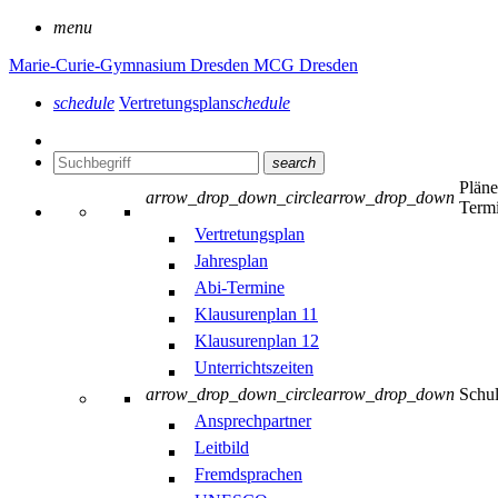
menu
Marie-Curie-Gymnasium Dresden
MCG Dresden
schedule
Vertretungsplan
schedule
search
Plän
arrow_drop_down_circle
arrow_drop_down
Term
Vertretungsplan
Jahresplan
Abi-Termine
Klausurenplan 11
Klausurenplan 12
Unterrichtszeiten
arrow_drop_down_circle
arrow_drop_down
Schu
Ansprechpartner
Leitbild
Fremdsprachen