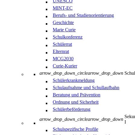
UNESCO
MINT-EC
Berufs- und Studienorientierung
Geschichte
Marie Curie
Schulkonferenz
Schülerrat
Elternrat
MCG2030
Curie-Kurier
arrow_drop_down_circle
arrow_drop_down
Schul
Schülerkrankmeldung
Schulaufnahme und Schullaufbahn
Beratung und Prävention
Ordnung und Sicherheit
Schülerbeförderung
Sekun
arrow_drop_down_circle
arrow_drop_down
I
Schulspezifische Profile