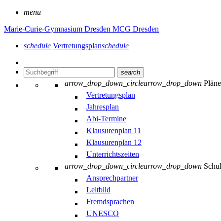
menu
Marie-Curie-Gymnasium Dresden
MCG Dresden
schedule
Vertretungsplan
schedule
search
arrow_drop_down_circle
arrow_drop_down
Plän
Vertretungsplan
Jahresplan
Abi-Termine
Klausurenplan 11
Klausurenplan 12
Unterrichtszeiten
arrow_drop_down_circle
arrow_drop_down
Schu
Ansprechpartner
Leitbild
Fremdsprachen
UNESCO