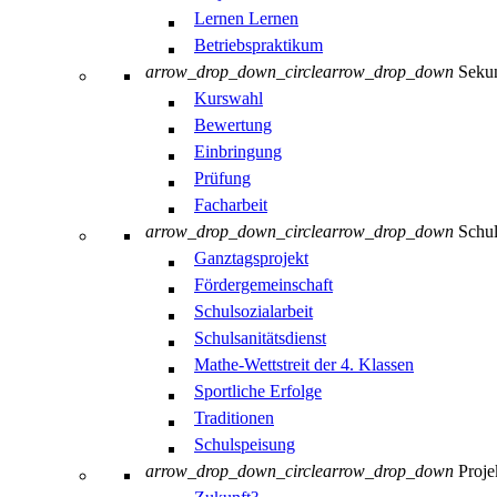
Lernen Lernen
Betriebspraktikum
arrow_drop_down_circle
arrow_drop_down
Sekun
Kurswahl
Bewertung
Einbringung
Prüfung
Facharbeit
arrow_drop_down_circle
arrow_drop_down
Schul
Ganztagsprojekt
Fördergemeinschaft
Schulsozialarbeit
Schulsanitätsdienst
Mathe-Wettstreit der 4. Klassen
Sportliche Erfolge
Traditionen
Schulspeisung
arrow_drop_down_circle
arrow_drop_down
Proje