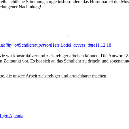
 weihnachtliche Stimmung sorgte insbesondere das Hornquartett der M
gelungener Nachmittag!
isibility_off
Schülerrat
person
Herr Lodel
access_time
11.12.18
ie wir konstruktiver und zielstrebiger arbeiten können. Die Antwort: Z
 Zeitpunkt vor. Es bot sich an das Schuljahr zu dritteln und sogenannt
e, die unsere Arbeit zielstrebiger und erreichbarer machen.
Tage Agenda
.