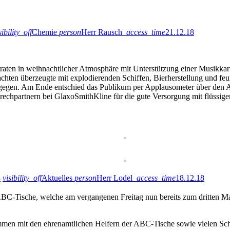
sibility_off
Chemie
person
Herr Rausch
access_time
21.12.18
aten in weihnachtlicher Atmosphäre mit Unterstützung einer Musikkart
ten überzeugte mit explodierenden Schiffen, Bierherstellung und feur
gen. Am Ende entschied das Publikum per Applausometer über den Au
rechpartnern bei GlaxoSmithKline für die gute Versorgung mit flüssige
8
visibility_off
Aktuelles
person
Herr Lodel
access_time
18.12.18
 ABC-Tische, welche am vergangenen Freitag nun bereits zum dritten 
ammen mit den ehrenamtlichen Helfern der ABC-Tische sowie vielen Sc