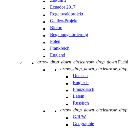
Zukunft?
Ecuador 2017
Regenwaldprojekt
Galileo-Projekt
Biotop
Begabungsförderung
Polen
Frankreich
England
arrow_drop_down_circle
arrow_drop_down
Fachb
arrow_drop_down_circle
arrow_dro
Deutsch
Englisch
Französisch
Latein
Russisch
arrow_drop_down_circle
arrow_dro
G/R/W
Geographie