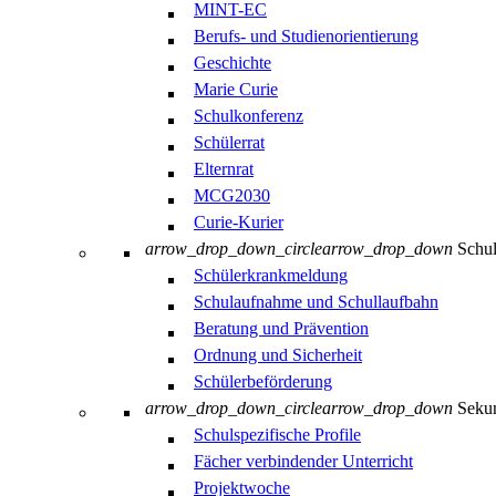
MINT-EC
Berufs- und Studienorientierung
Geschichte
Marie Curie
Schulkonferenz
Schülerrat
Elternrat
MCG2030
Curie-Kurier
arrow_drop_down_circle
arrow_drop_down
Schul
Schülerkrankmeldung
Schulaufnahme und Schullaufbahn
Beratung und Prävention
Ordnung und Sicherheit
Schülerbeförderung
arrow_drop_down_circle
arrow_drop_down
Sekun
Schulspezifische Profile
Fächer verbindender Unterricht
Projektwoche