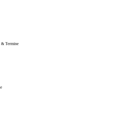
e & Termine
le