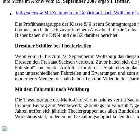
Ihre Suche im Archiv vom
15. September 2007
ergab
1 Treffer
.
link
pageview
Mit Zeitungen im Gepäck auf nach Wolfsburg!
v
Die Profiltheatergruppe der Klasse 8/ 9 ist am Sonntagmorgen 
Gymnasium hatte sich zuvor in einem Ausscheid für die Teil
Bisher haben die DNN und die SZ darüber berichtet:
Dresdner Schüler bei Theatertreffen
Wenn vom 16. bis zum 22. September in Wolfsburg das diesjähri
Dresden den Freistaat Sachsen vertreten. Zuvor hatten sich die
Fahrstuhl“ spielen, der Auftritt ist für den 21. September gep
ganz unterschiedlichen Fahrzielen und Erwartungen und zum an
modernerer Medien, deshalb haben Ton und Video in der Darb
Mit dem Fahrstuhl nach Wolfsburg
Die Theatergruppe des Marie-Curie-Gymnasiums vertritt Sachsen
In ihrem Beitrag zum Wettbewerb, „Sonntags im Fahrstuhl“, geh
Jahren treffen sich jährlich Theatergruppen aus allen Bundesl
Workshops statt, in denen mit Gestaltungsmöglichkeiten des Th