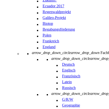
Zukunft?
Ecuador 2017
Regenwaldprojekt
Galileo-Projekt
Biotop
Begabungsförderung
Polen
Frankreich
England
arrow_drop_down_circle
arrow_drop_down
Fachb
arrow_drop_down_circle
arrow_dro
Deutsch
Englisch
Französisch
Latein
Russisch
arrow_drop_down_circle
arrow_dro
G/R/W
Geographie