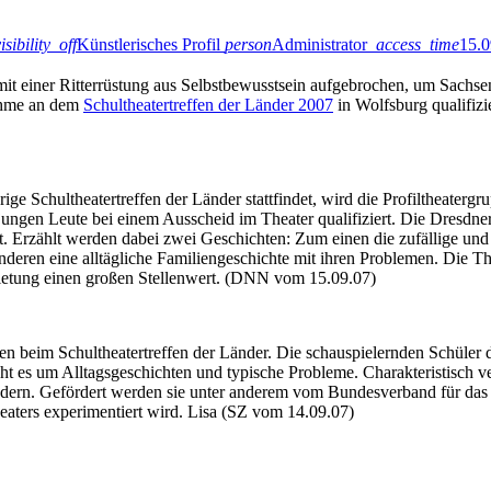
isibility_off
Künstlerisches Profil
person
Administrator
access_time
15.0
mit einer Ritterrüstung aus Selbstbewusstsein aufgebrochen, um Sachsen
nahme an dem
Schultheatertreffen der Länder 2007
in Wolfsburg qualifizi
ge Schultheatertreffen der Länder stattfindet, wird die Profiltheater
 jungen Leute bei einem Ausscheid im Theater qualifiziert. Die Dresdn
lant. Erzählt werden dabei zwei Geschichten: Zum einen die zufällige u
deren eine alltägliche Familiengeschichte mit ihren Problemen. Die Th
ietung einen großen Stellenwert. (DNN vom 15.09.07)
 beim Schultheatertreffen der Länder. Die schauspielernden Schüler d
t es um Alltagsgeschichten und typische Probleme. Charakteristisch v
ändern. Gefördert werden sie unter anderem vom Bundesverband für das 
eaters experimentiert wird. Lisa (SZ vom 14.09.07)