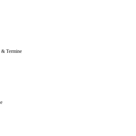
e & Termine
le