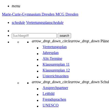
menu
Marie-Curie-Gymnasium Dresden
MCG Dresden
schedule
Vertretungsplan
schedule
search
arrow_drop_down_circle
arrow_drop_down
Plän
Vertretungsplan
Jahresplan
Abi-Termine
Klausurenplan 11
Klausurenplan 12
Unterrichtszeiten
arrow_drop_down_circle
arrow_drop_down
Schu
Ansprechpartner
Leitbild
Fremdsprachen
UNESCO