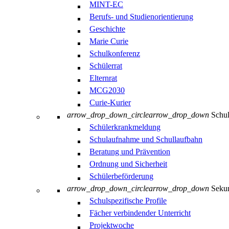
MINT-EC
Berufs- und Studienorientierung
Geschichte
Marie Curie
Schulkonferenz
Schülerrat
Elternrat
MCG2030
Curie-Kurier
arrow_drop_down_circle
arrow_drop_down
Schul
Schülerkrankmeldung
Schulaufnahme und Schullaufbahn
Beratung und Prävention
Ordnung und Sicherheit
Schülerbeförderung
arrow_drop_down_circle
arrow_drop_down
Sekun
Schulspezifische Profile
Fächer verbindender Unterricht
Projektwoche