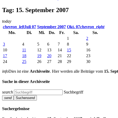
Tag: 15. September 2007
today
chevron_left
Juli 07
September 2007
Okt. 07
chevron_right
Mo.
Di.
Mi.
Do.
Fr.
Sa.
So.
1
2
3
4
5
6
7
8
9
10
11
12
13
14
15
16
17
18
19
20
21
22
23
24
25
26
27
28
29
30
info
Dies ist eine
Archivseite
. Hier werden alle Beiträge vom
15. Sep
Suche in dieser Archivseite
search
Suchbegriff
send
Suchen
send
Suchergebnisse