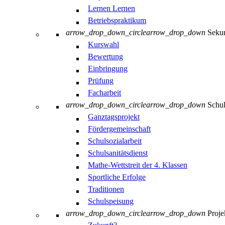
Lernen Lernen
Betriebspraktikum
arrow_drop_down_circle
arrow_drop_down
Sekun
Kurswahl
Bewertung
Einbringung
Prüfung
Facharbeit
arrow_drop_down_circle
arrow_drop_down
Schul
Ganztagsprojekt
Fördergemeinschaft
Schulsozialarbeit
Schulsanitätsdienst
Mathe-Wettstreit der 4. Klassen
Sportliche Erfolge
Traditionen
Schulspeisung
arrow_drop_down_circle
arrow_drop_down
Proje