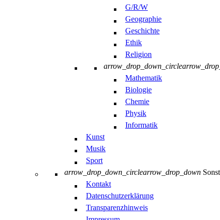
G/R/W
Geographie
Geschichte
Ethik
Religion
arrow_drop_down_circle
arrow_dro
Mathematik
Biologie
Chemie
Physik
Informatik
Kunst
Musik
Sport
arrow_drop_down_circle
arrow_drop_down
Sonst
Kontakt
Datenschutzerklärung
Transparenzhinweis
Impressum