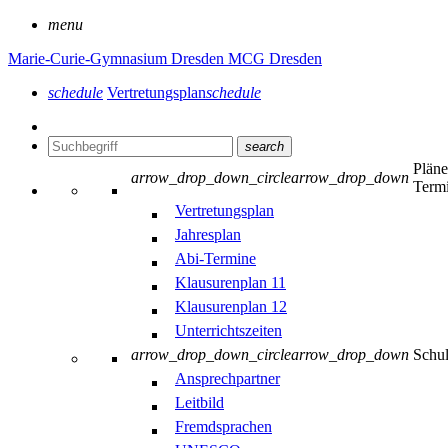
menu
Marie-Curie-Gymnasium Dresden
MCG Dresden
schedule
Vertretungsplan
schedule
search
Plän
arrow_drop_down_circle
arrow_drop_down
Term
Vertretungsplan
Jahresplan
Abi-Termine
Klausurenplan 11
Klausurenplan 12
Unterrichtszeiten
arrow_drop_down_circle
arrow_drop_down
Schu
Ansprechpartner
Leitbild
Fremdsprachen