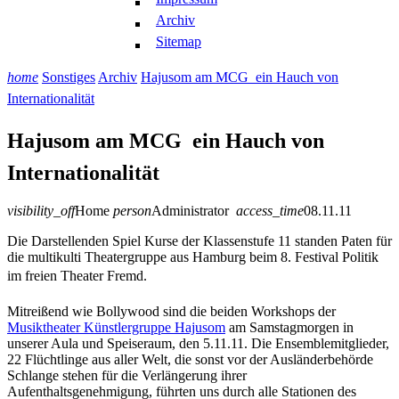
Archiv
Sitemap
home
Sonstiges
Archiv
Hajusom am MCG  ein Hauch von
Internationalität
Hajusom am MCG  ein Hauch von
Internationalität
visibility_off
Home
person
Administrator
access_time
08.11.11
Die Darstellenden Spiel Kurse der Klassenstufe 11 standen Paten für
die multikulti Theatergruppe aus Hamburg beim 8. Festival Politik
im freien Theater Fremd.
Mitreißend wie Bollywood sind die beiden Workshops der
Musiktheater Künstlergruppe Hajusom
am Samstagmorgen in
unserer Aula und Speiseraum, den 5.11.11. Die Ensemblemitglieder,
22 Flüchtlinge aus aller Welt, die sonst vor der Ausländerbehörde
Schlange stehen für die Verlängerung ihrer
Aufenthaltsgenehmigung, führten uns durc­h alle Stationen des