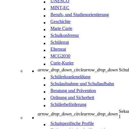
UNESCO
MINT-EC
Berufs- und Studienorientierung
Geschichte
Marie Curie
Schulkonferenz
Schülerrat
Elternrat
MCG2030
Curie-Kurier
arrow_drop_down_circle
arrow_drop_down
Schul
Schülerkrankmeldung
Schulaufnahme und Schullaufbahn
Beratung und Prävention
Ordnung und Sicherheit
Schülerbeförderung
Sekun
arrow_drop_down_circle
arrow_drop_down
I
Schulspezifische Profile