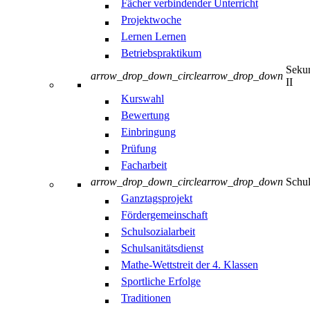
Fächer verbindender Unterricht
Projektwoche
Lernen Lernen
Betriebspraktikum
Sekun
arrow_drop_down_circle
arrow_drop_down
II
Kurswahl
Bewertung
Einbringung
Prüfung
Facharbeit
arrow_drop_down_circle
arrow_drop_down
Schul
Ganztagsprojekt
Fördergemeinschaft
Schulsozialarbeit
Schulsanitätsdienst
Mathe-Wettstreit der 4. Klassen
Sportliche Erfolge
Traditionen