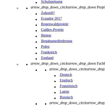
Schulspeisung
arrow_drop_down_circle
arrow_drop_down
Proje
Zukunft?
Ecuador 2017
Regenwaldprojekt
Galileo-Projekt
Biotop
Begabungsförderung
Polen
Frankreich
England
arrow_drop_down_circle
arrow_drop_down
Fachb
arrow_drop_down_circle
arrow_dro
Deutsch
Englisch
Französisch
Latein
Russisch
arrow_drop_down_circle
arrow_dro