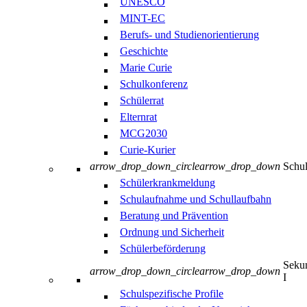
UNESCO
MINT-EC
Berufs- und Studienorientierung
Geschichte
Marie Curie
Schulkonferenz
Schülerrat
Elternrat
MCG2030
Curie-Kurier
arrow_drop_down_circle
arrow_drop_down
Schul
Schülerkrankmeldung
Schulaufnahme und Schullaufbahn
Beratung und Prävention
Ordnung und Sicherheit
Schülerbeförderung
Sekun
arrow_drop_down_circle
arrow_drop_down
I
Schulspezifische Profile