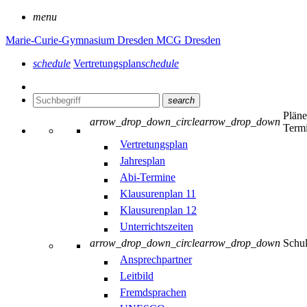
menu
Marie-Curie-Gymnasium Dresden
MCG Dresden
schedule
Vertretungsplan
schedule
search
Plän
arrow_drop_down_circle
arrow_drop_down
Term
Vertretungsplan
Jahresplan
Abi-Termine
Klausurenplan 11
Klausurenplan 12
Unterrichtszeiten
arrow_drop_down_circle
arrow_drop_down
Schu
Ansprechpartner
Leitbild
Fremdsprachen