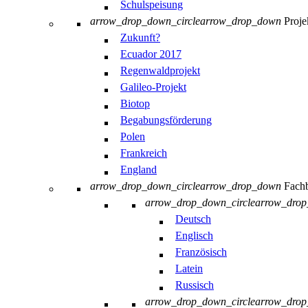
Schulspeisung
arrow_drop_down_circle
arrow_drop_down
Proje
Zukunft?
Ecuador 2017
Regenwaldprojekt
Galileo-Projekt
Biotop
Begabungsförderung
Polen
Frankreich
England
arrow_drop_down_circle
arrow_drop_down
Fachb
arrow_drop_down_circle
arrow_dro
Deutsch
Englisch
Französisch
Latein
Russisch
arrow_drop_down_circle
arrow_dro