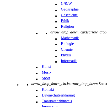
G/R/W
Geographie
Geschichte
Ethik
Religion
arrow_drop_down_circle
arrow_dro
Mathematik
Biologie
Chemie
Physik
Informatik
Kunst
Musik
Sport
arrow_drop_down_circle
arrow_drop_down
Sonst
Kontakt
Datenschutzerklärung
Transparenzhinweis
Impressum