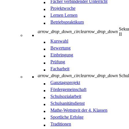
Fächer verbindender Unterricht
Projektwoche
Lernen Lernen
Betriebspraktikum
Sekun
arrow_drop_down_circle
arrow_drop_down
II
Kurswahl
Bewertung
Einbringung
Prüfung
Facharbeit
arrow_drop_down_circle
arrow_drop_down
Schul
Ganztagsprojekt
Fördergemeinschaft
Schulsozialarbeit
Schulsanitätsdienst
Mathe-Wettstreit der 4. Klassen
Sportliche Erfolge
Traditionen