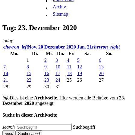
Archiv
Sitemap
Tag: 23. Dezember 2020
today
chevron_left
Nov. 20
Dezember 2020
Jan. 21
chevron_right
Mo.
Di.
Mi.
Do.
Fr.
Sa.
So.
1
2
3
4
5
6
7
8
9
10
11
12
13
14
15
16
17
18
19
20
21
22
23
24
25
26
27
28
29
30
31
info
Dies ist eine
Archivseite
. Hier werden alle Beiträge vom
23.
Dezember 2020
angezeigt.
Suche in dieser Archivseite
search
Suchbegriff
send
Suchen
send