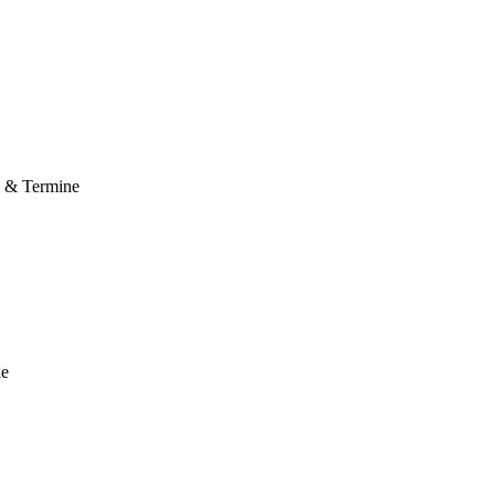
e & Termine
le