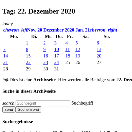
Tag: 22. Dezember 2020
today
chevron_left
Nov. 20
Dezember 2020
Jan. 21
chevron_right
Mo.
Di.
Mi.
Do.
Fr.
Sa.
So.
1
2
3
4
5
6
7
8
9
10
11
12
13
14
15
16
17
18
19
20
21
22
23
24
25
26
27
28
29
30
31
info
Dies ist eine
Archivseite
. Hier werden alle Beiträge vom
22. De
Suche in dieser Archivseite
search
Suchbegriff
send
Suchen
send
Suchergebnisse