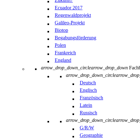
Zukunft?
Ecuador 2017
Regenwaldprojekt
Galileo-Projekt
Biotop
Begabungsförderung
Polen
Frankreich
England
arrow_drop_down_circle
arrow_drop_down
Fachb
arrow_drop_down_circle
arrow_dro
Deutsch
Englisch
Französisch
Latein
Russisch
arrow_drop_down_circle
arrow_dro
G/R/W
Geographie