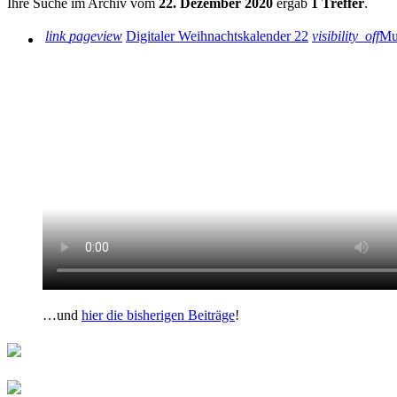
Ihre Suche im Archiv vom
22. Dezember 2020
ergab
1 Treffer
.
link
pageview
Digitaler Weihnachtskalender 22
visibility_off
Mu
…und
hier die bisherigen Beiträge
!