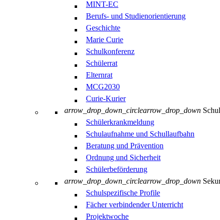
MINT-EC
Berufs- und Studienorientierung
Geschichte
Marie Curie
Schulkonferenz
Schülerrat
Elternrat
MCG2030
Curie-Kurier
arrow_drop_down_circle
arrow_drop_down
Schul
Schülerkrankmeldung
Schulaufnahme und Schullaufbahn
Beratung und Prävention
Ordnung und Sicherheit
Schülerbeförderung
arrow_drop_down_circle
arrow_drop_down
Sekun
Schulspezifische Profile
Fächer verbindender Unterricht
Projektwoche