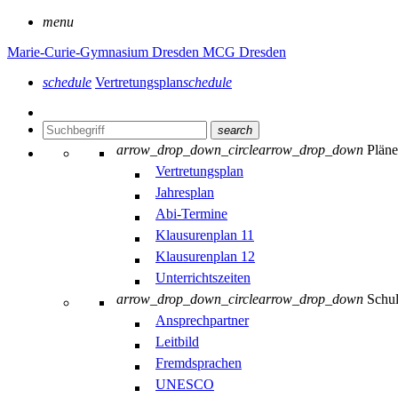
menu
Marie-Curie-Gymnasium Dresden
MCG Dresden
schedule
Vertretungsplan
schedule
search
arrow_drop_down_circle
arrow_drop_down
Plän
Vertretungsplan
Jahresplan
Abi-Termine
Klausurenplan 11
Klausurenplan 12
Unterrichtszeiten
arrow_drop_down_circle
arrow_drop_down
Schu
Ansprechpartner
Leitbild
Fremdsprachen
UNESCO