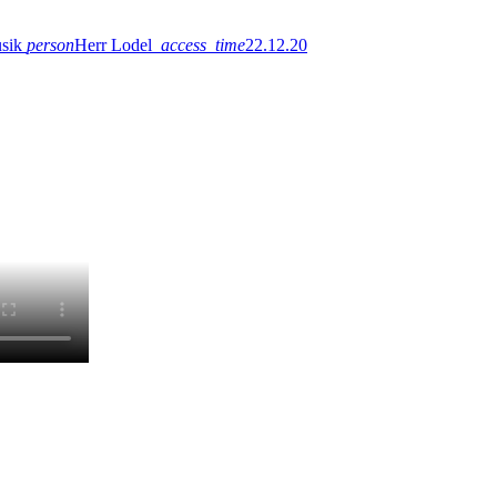
sik
person
Herr Lodel
access_time
22.12.20