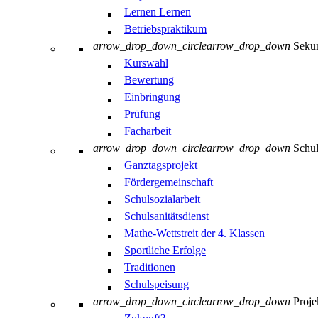
Lernen Lernen
Betriebspraktikum
arrow_drop_down_circle
arrow_drop_down
Sekun
Kurswahl
Bewertung
Einbringung
Prüfung
Facharbeit
arrow_drop_down_circle
arrow_drop_down
Schul
Ganztagsprojekt
Fördergemeinschaft
Schulsozialarbeit
Schulsanitätsdienst
Mathe-Wettstreit der 4. Klassen
Sportliche Erfolge
Traditionen
Schulspeisung
arrow_drop_down_circle
arrow_drop_down
Proje