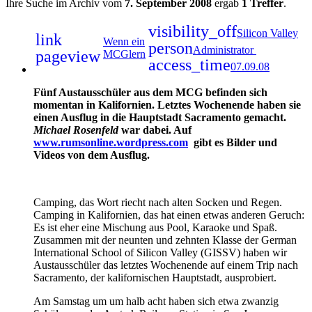
Ihre Suche im Archiv vom
7. September 2008
ergab
1 Treffer
.
visibility_off
Silicon Valley
link
Wenn ein
person
Administrator
pageview
MCGlern
access_time
07.09.08
Fünf Austausschüler aus dem MCG befinden sich
momentan in Kalifornien. Letztes Wochenende haben sie
einen Ausflug in die Hauptstadt Sacramento gemacht.
Michael Rosenfeld
war dabei. Auf
www.rumsonline.wordpress.com
gibt es Bilder und
Videos von dem Ausflug.
Camping, das Wort riecht nach alten Socken und Regen.
Camping in Kalifornien, das hat einen etwas anderen Geruch:
Es ist eher eine Mischung aus Pool, Karaoke und Spaß.
Zusammen mit der neunten und zehnten Klasse der German
International School of Silicon Valley (GISSV) haben wir
Austausschüler das letztes Wochenende auf einem Trip nach
Sacramento, der kalifornischen Hauptstadt, ausprobiert.
Am Samstag um um halb acht haben sich etwa zwanzig