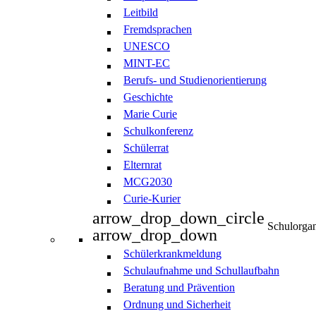
Leitbild
Fremdsprachen
UNESCO
MINT-EC
Berufs- und Studienorientierung
Geschichte
Marie Curie
Schulkonferenz
Schülerrat
Elternrat
MCG2030
Curie-Kurier
arrow_drop_down_circle
Schulorgan
arrow_drop_down
Schülerkrankmeldung
Schulaufnahme und Schullaufbahn
Beratung und Prävention
Ordnung und Sicherheit