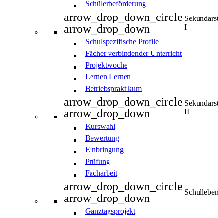
Schülerbeförderung
arrow_drop_down_circle
Sekundars
arrow_drop_down
I
Schulspezifische Profile
Fächer verbindender Unterricht
Projektwoche
Lernen Lernen
Betriebspraktikum
arrow_drop_down_circle
Sekundars
arrow_drop_down
II
Kurswahl
Bewertung
Einbringung
Prüfung
Facharbeit
arrow_drop_down_circle
Schullebe
arrow_drop_down
Ganztagsprojekt