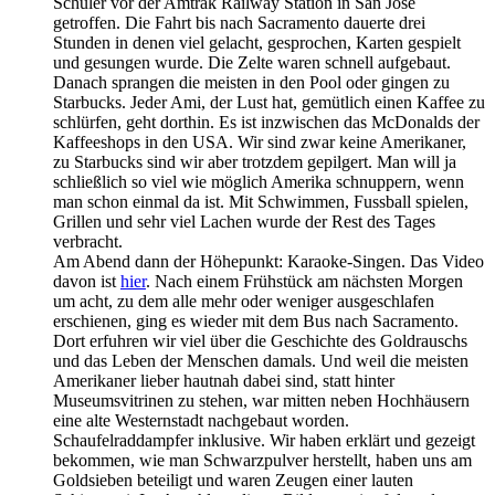
Schüler vor der Amtrak Railway Station in San Jose
getroffen. Die Fahrt bis nach Sacramento dauerte drei
Stunden in denen viel gelacht, gesprochen, Karten gespielt
und gesungen wurde. Die Zelte waren schnell aufgebaut.
Danach sprangen die meisten in den Pool oder gingen zu
Starbucks. Jeder Ami, der Lust hat, gemütlich einen Kaffee zu
schlürfen, geht dorthin. Es ist inzwischen das McDonalds der
Kaffeeshops in den USA. Wir sind zwar keine Amerikaner,
zu Starbucks sind wir aber trotzdem gepilgert. Man will ja
schließlich so viel wie möglich Amerika schnuppern, wenn
man schon einmal da ist. Mit Schwimmen, Fussball spielen,
Grillen und sehr viel Lachen wurde der Rest des Tages
verbracht.
Am Abend dann der Höhepunkt: Karaoke-Singen. Das Video
davon ist
hier
. Nach einem Frühstück am nächsten Morgen
um acht, zu dem alle mehr oder weniger ausgeschlafen
erschienen, ging es wieder mit dem Bus nach Sacramento.
Dort erfuhren wir viel über die Geschichte des Goldrauschs
und das Leben der Menschen damals. Und weil die meisten
Amerikaner lieber hautnah dabei sind, statt hinter
Museumsvitrinen zu stehen, war mitten neben Hochhäusern
eine alte Westernstadt nachgebaut worden.
Schaufelraddampfer inklusive. Wir haben erklärt und gezeigt
bekommen, wie man Schwarzpulver herstellt, haben uns am
Goldsieben beteiligt und waren Zeugen einer lauten