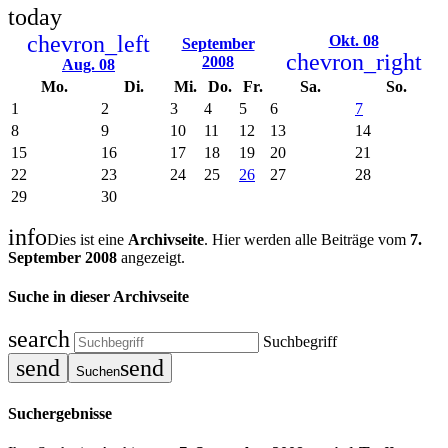
today
chevron_left
Okt. 08
September
chevron_right
2008
Aug. 08
Mo.
Di.
Mi.
Do.
Fr.
Sa.
So.
1
2
3
4
5
6
7
8
9
10
11
12
13
14
15
16
17
18
19
20
21
22
23
24
25
26
27
28
29
30
info
Dies ist eine
Archivseite
. Hier werden alle Beiträge vom
7.
September 2008
angezeigt.
Suche in dieser Archivseite
search
Suchbegriff
send
send
Suchen
Suchergebnisse