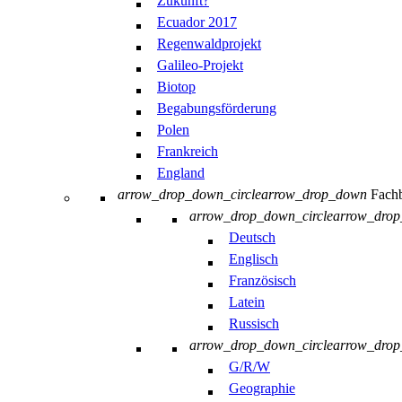
Zukunft?
Ecuador 2017
Regenwaldprojekt
Galileo-Projekt
Biotop
Begabungsförderung
Polen
Frankreich
England
arrow_drop_down_circle
arrow_drop_down
Fachb
arrow_drop_down_circle
arrow_dro
Deutsch
Englisch
Französisch
Latein
Russisch
arrow_drop_down_circle
arrow_dro
G/R/W
Geographie