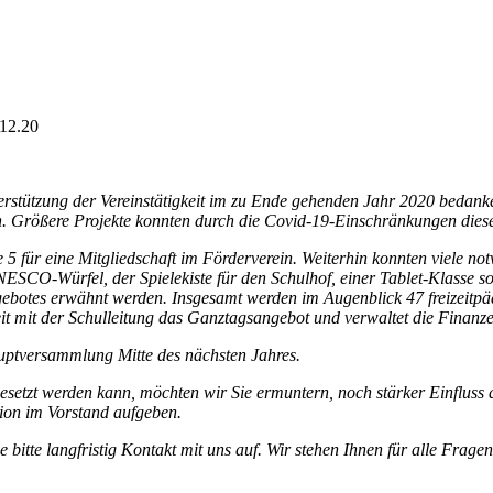
12.20
erstützung der Vereinstätigkeit im zu Ende gehenden Jahr 2020 bedank
ern. Größere Projekte konnten durch die Covid-19-Einschränkungen dies
fe 5 für eine Mitgliedschaft im Förderverein. Weiterhin konnten viel
SCO-Würfel, der Spielekiste für den Schulhof, einer Tablet-Klasse sowi
gebotes erwähnt werden. Insgesamt werden im Augenblick 47 freizeit
it mit der Schulleitung das Ganztagsangebot und verwaltet die Finanze
aupt­versammlung Mitte des nächsten Jahres.
esetzt werden kann, möchten wir Sie ermuntern, noch stärker Einfluss 
tion im Vorstand aufgeben.
e bitte langfristig Kontakt mit uns auf. Wir stehen Ihnen für alle Frag