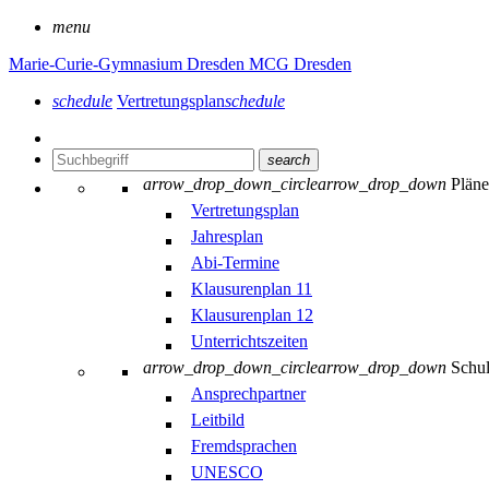
menu
Marie-Curie-Gymnasium Dresden
MCG Dresden
schedule
Vertretungsplan
schedule
search
arrow_drop_down_circle
arrow_drop_down
Plän
Vertretungsplan
Jahresplan
Abi-Termine
Klausurenplan 11
Klausurenplan 12
Unterrichtszeiten
arrow_drop_down_circle
arrow_drop_down
Schu
Ansprechpartner
Leitbild
Fremdsprachen
UNESCO