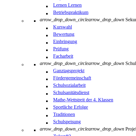
Lernen Lernen
Betriebspraktikum
arrow_drop_down_circle
arrow_drop_down
Sekun
Kurswahl
Bewertung
Einbringung
Prüfung
Facharbeit
arrow_drop_down_circle
arrow_drop_down
Schul
Ganztagsprojekt
Fördergemeinschaft
Schulsozialarbeit
Schulsanitätsdienst
Mathe-Wettstreit der 4. Klassen
Sportliche Erfolge
Traditionen
Schulspeisung
arrow_drop_down_circle
arrow_drop_down
Proje