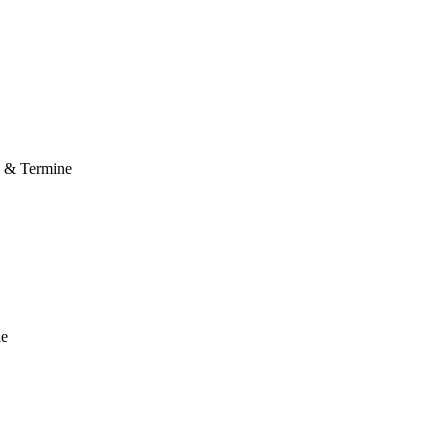
e & Termine
le