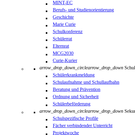
MINT-EC
Berufs- und Studienorientierung
Geschichte
Marie Curie
Schulkonferenz
Schülerrat
Elternrat
MCG2030
Curie-Kurier
arrow_drop_down_circle
arrow_drop_down
Schul
Schülerkrankmeldung
Schulaufnahme und Schullaufbahn
Beratung und Prävention
Ordnung und Sicherheit
Schülerbeförderung
arrow_drop_down_circle
arrow_drop_down
Sekun
Schulspezifische Profile
Fächer verbindender Unterricht
Projektwoche