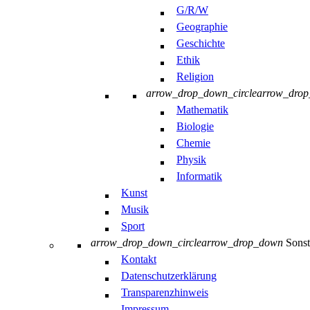
G/R/W
Geographie
Geschichte
Ethik
Religion
arrow_drop_down_circle
arrow_dro
Mathematik
Biologie
Chemie
Physik
Informatik
Kunst
Musik
Sport
arrow_drop_down_circle
arrow_drop_down
Sonst
Kontakt
Datenschutzerklärung
Transparenzhinweis
Impressum