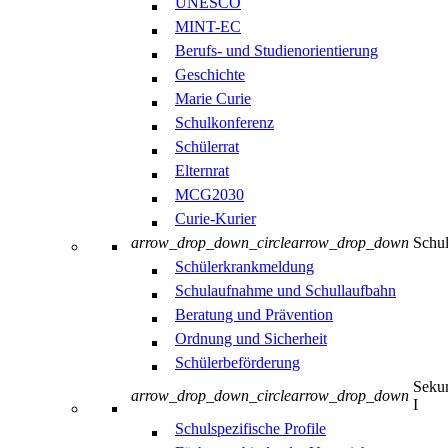
UNESCO
MINT-EC
Berufs- und Studienorientierung
Geschichte
Marie Curie
Schulkonferenz
Schülerrat
Elternrat
MCG2030
Curie-Kurier
arrow_drop_down_circle
arrow_drop_down
Schul
Schülerkrankmeldung
Schulaufnahme und Schullaufbahn
Beratung und Prävention
Ordnung und Sicherheit
Schülerbeförderung
Sekun
arrow_drop_down_circle
arrow_drop_down
I
Schulspezifische Profile