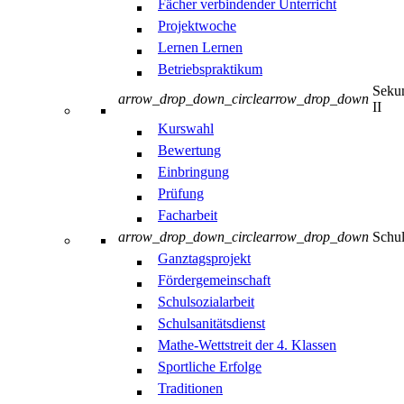
Fächer verbindender Unterricht
Projektwoche
Lernen Lernen
Betriebspraktikum
Sekun
arrow_drop_down_circle
arrow_drop_down
II
Kurswahl
Bewertung
Einbringung
Prüfung
Facharbeit
arrow_drop_down_circle
arrow_drop_down
Schul
Ganztagsprojekt
Fördergemeinschaft
Schulsozialarbeit
Schulsanitätsdienst
Mathe-Wettstreit der 4. Klassen
Sportliche Erfolge
Traditionen