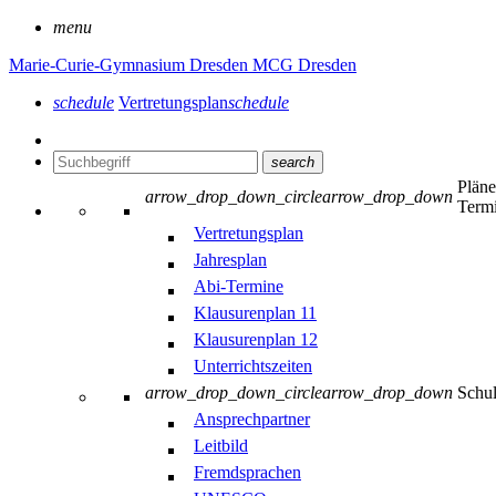
menu
Marie-Curie-Gymnasium Dresden
MCG Dresden
schedule
Vertretungsplan
schedule
search
Plän
arrow_drop_down_circle
arrow_drop_down
Term
Vertretungsplan
Jahresplan
Abi-Termine
Klausurenplan 11
Klausurenplan 12
Unterrichtszeiten
arrow_drop_down_circle
arrow_drop_down
Schu
Ansprechpartner
Leitbild
Fremdsprachen