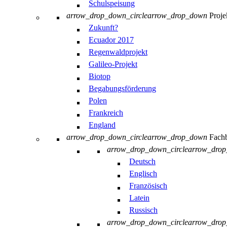
Schulspeisung
arrow_drop_down_circle
arrow_drop_down
Proje
Zukunft?
Ecuador 2017
Regenwaldprojekt
Galileo-Projekt
Biotop
Begabungsförderung
Polen
Frankreich
England
arrow_drop_down_circle
arrow_drop_down
Fachb
arrow_drop_down_circle
arrow_dro
Deutsch
Englisch
Französisch
Latein
Russisch
arrow_drop_down_circle
arrow_dro