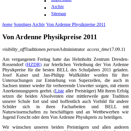
Archiv
Sitemap
home
Sonstiges
Archiv
Von Ardenne Physikpreise 2011
Von Ardenne Physikpreise 2011
visibility_off
Traditionen
person
Administrator
access_time
17.09.11
Am vergangenen Freitag hatte das Helmholtz Zentrum Dresden-
Rossendorf
(HZDR)
zur feierlichen Verleihung der Von Ardenne
Physikpreise für die besten BELL des Schuljahres 2011 geladen.
Josef Kaiser und Jan-Philipp Wulfkühler wurden für ihre
Untersuchungen zur Entstehung von Superzellen, die auch in
Sachsen immer wieder für verheerende Unwetter sorgen, mit einem
Anerkennungspreis geehrt. (
Liste
aller Preisträger) Mit ihrem Erfolg
setzen die beiden Absolventen eine mittlerweile gute Tradition
unserer Schule fort und sind hoffentlich auch Vorbild für andere
Schüler sich in ihren Facharbeiten und BELL mit
Naturwissenschaften zu beschäftigen und an Wettbewerben wie
Jugend Forscht oder dem Von Ardenne Physikpreis zu beteiligen.­
Wir wünschen unseren beiden Preisträgern und allen anderen