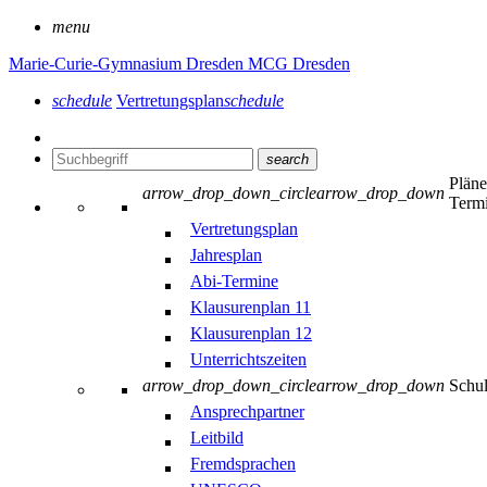
menu
Marie-Curie-Gymnasium Dresden
MCG Dresden
schedule
Vertretungsplan
schedule
search
Plän
arrow_drop_down_circle
arrow_drop_down
Term
Vertretungsplan
Jahresplan
Abi-Termine
Klausurenplan 11
Klausurenplan 12
Unterrichtszeiten
arrow_drop_down_circle
arrow_drop_down
Schu
Ansprechpartner
Leitbild
Fremdsprachen