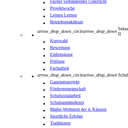
Fächer verbindender Unterricht
Projektwoche
Lernen Lernen
Betriebspraktikum
Sekun
arrow_drop_down_circle
arrow_drop_down
II
Kurswahl
Bewertung
Einbringung
Prüfung
Facharbeit
arrow_drop_down_circle
arrow_drop_down
Schul
Ganztagsprojekt
Fördergemeinschaft
Schulsozialarbeit
Schulsanitätsdienst
Mathe-Wettstreit der 4. Klassen
Sportliche Erfolge
Traditionen