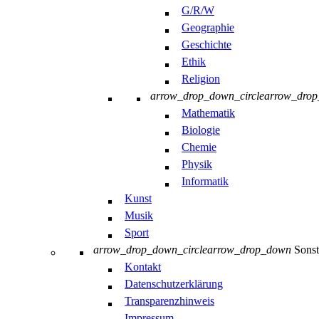
G/R/W
Geographie
Geschichte
Ethik
Religion
arrow_drop_down_circle
arrow_dro
Mathematik
Biologie
Chemie
Physik
Informatik
Kunst
Musik
Sport
arrow_drop_down_circle
arrow_drop_down
Sonst
Kontakt
Datenschutzerklärung
Transparenzhinweis
Impressum