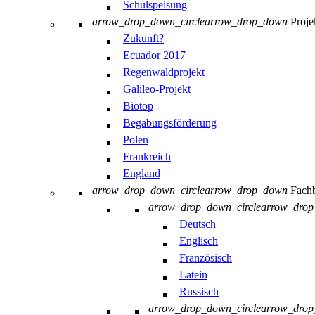
Schulspeisung
arrow_drop_down_circle
arrow_drop_down
Proje
Zukunft?
Ecuador 2017
Regenwaldprojekt
Galileo-Projekt
Biotop
Begabungsförderung
Polen
Frankreich
England
arrow_drop_down_circle
arrow_drop_down
Fachb
arrow_drop_down_circle
arrow_dro
Deutsch
Englisch
Französisch
Latein
Russisch
arrow_drop_down_circle
arrow_dro