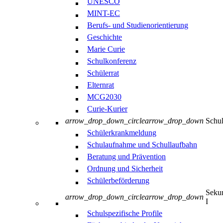
UNESCO
MINT-EC
Berufs- und Studienorientierung
Geschichte
Marie Curie
Schulkonferenz
Schülerrat
Elternrat
MCG2030
Curie-Kurier
arrow_drop_down_circle
arrow_drop_down
Schul
Schülerkrankmeldung
Schulaufnahme und Schullaufbahn
Beratung und Prävention
Ordnung und Sicherheit
Schülerbeförderung
Sekun
arrow_drop_down_circle
arrow_drop_down
I
Schulspezifische Profile