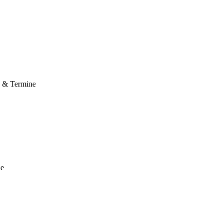
e & Termine
le