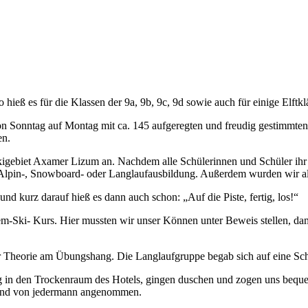
eß es für die Klassen der 9a, 9b, 9c, 9d sowie auch für einige Elftklä
on Sonntag auf Montag mit ca. 145 aufgeregten und freudig gestimmte
en.
igebiet Axamer Lizum an. Nachdem alle Schülerinnen und Schüler ihr 
Alpin-, Snowboard- oder Langlaufausbildung. Außerdem wurden wir alle
d kurz darauf hieß es dann auch schon: „Auf die Piste, fertig, los!“
em-Ski- Kurs. Hier mussten wir unser Können unter Beweis stellen, dam
er Theorie am Übungshang. Die Langlaufgruppe begab sich auf eine S
ng in den Trockenraum des Hotels, gingen duschen und zogen uns bequ
hand von jedermann angenommen.