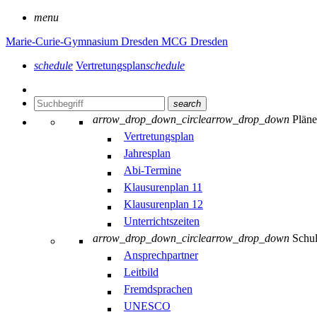
menu
Marie-Curie-Gymnasium Dresden
MCG Dresden
schedule
Vertretungsplan
schedule
search
arrow_drop_down_circle
arrow_drop_down
Plän
Vertretungsplan
Jahresplan
Abi-Termine
Klausurenplan 11
Klausurenplan 12
Unterrichtszeiten
arrow_drop_down_circle
arrow_drop_down
Schu
Ansprechpartner
Leitbild
Fremdsprachen
UNESCO