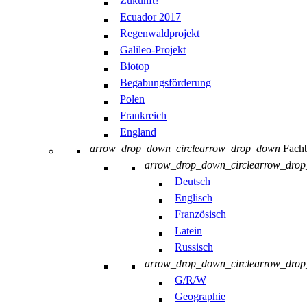
Zukunft?
Ecuador 2017
Regenwaldprojekt
Galileo-Projekt
Biotop
Begabungsförderung
Polen
Frankreich
England
arrow_drop_down_circle
arrow_drop_down
Fachb
arrow_drop_down_circle
arrow_dro
Deutsch
Englisch
Französisch
Latein
Russisch
arrow_drop_down_circle
arrow_dro
G/R/W
Geographie