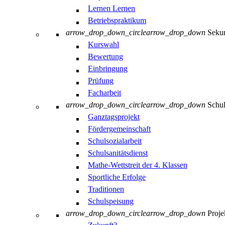
Lernen Lernen
Betriebspraktikum
arrow_drop_down_circle
arrow_drop_down
Sekun
Kurswahl
Bewertung
Einbringung
Prüfung
Facharbeit
arrow_drop_down_circle
arrow_drop_down
Schul
Ganztagsprojekt
Fördergemeinschaft
Schulsozialarbeit
Schulsanitätsdienst
Mathe-Wettstreit der 4. Klassen
Sportliche Erfolge
Traditionen
Schulspeisung
arrow_drop_down_circle
arrow_drop_down
Proje