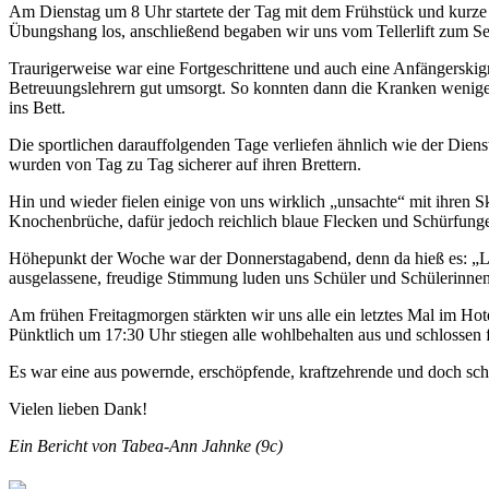
Am Dienstag um 8 Uhr startete der Tag mit dem Frühstück und kurze 
Übungshang los, anschließend begaben wir uns vom Tellerlift zum Sess
Traurigerweise war eine Fortgeschrittene und auch eine Anfängerskig
Betreuungslehrern gut umsorgt. So konnten dann die Kranken wenige 
ins Bett.
Die sportlichen darauffolgenden Tage verliefen ähnlich wie der Dien
wurden von Tag zu Tag sicherer auf ihren Brettern.
Hin und wieder fielen einige von uns wirklich „unsachte“ mit ihren 
Knochenbrüche, dafür jedoch reichlich blaue Flecken und Schürfung
Höhepunkt der Woche war der Donnerstagabend, denn da hieß es: „Le
ausgelassene, freudige Stimmung luden uns Schüler und Schülerinne
Am frühen Freitagmorgen stärkten wir uns alle ein letztes Mal im Ho
Pünktlich um 17:30 Uhr stiegen alle wohlbehalten aus und schlossen f
Es war eine aus powernde, erschöpfende, kraftzehrende und doch schö
Vielen lieben Dank!
Ein Bericht von Tabea-Ann Jahnke (9c)