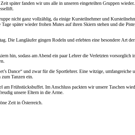
Zeit später fanden wir uns alle in unseren eingeteilten Gruppen wied
ellift.
ruppe nicht ganz vollzählig, da einige Kursteilnehmer und Kursteilne
Tage später wieder frohen Mutes auf ihren Skiern stehen und die Pist
stag. Die Langläufer gingen Rodeln und erlebten eine besondere Art d
Skiern hin, sodass am Abend ein paar Lehrer die Verletzten vorsorglic
en.
t’s Dance“ und zwar für die Sportlehrer. Eine witzige, umfangreiche
n zum Tanzen ein.
tel am Frühstücksbuffet. Im Anschluss packten wir unsere Taschen wie
reudig unsere Eltern in die Arme.
ne Zeit in Österreich.