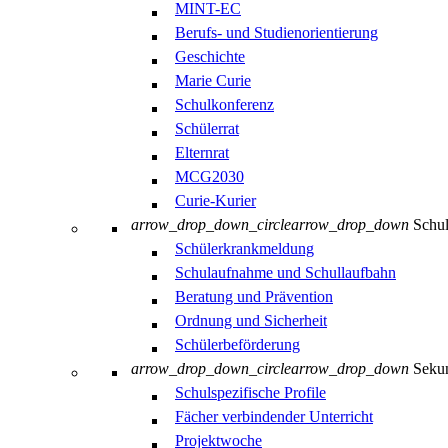
MINT-EC
Berufs- und Studienorientierung
Geschichte
Marie Curie
Schulkonferenz
Schülerrat
Elternrat
MCG2030
Curie-Kurier
arrow_drop_down_circle
arrow_drop_down
Schul
Schülerkrankmeldung
Schulaufnahme und Schullaufbahn
Beratung und Prävention
Ordnung und Sicherheit
Schülerbeförderung
arrow_drop_down_circle
arrow_drop_down
Sekun
Schulspezifische Profile
Fächer verbindender Unterricht
Projektwoche