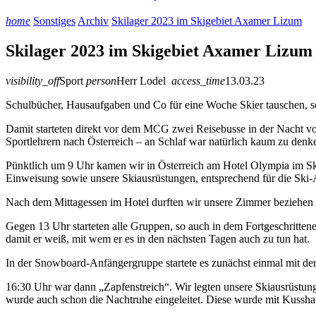
home
Sonstiges
Archiv
Skilager 2023 im Skigebiet Axamer Lizum
Skilager 2023 im Skigebiet Axamer Lizum
visibility_off
Sport
person
Herr Lodel
access_time
13.03.23
Schulbücher, Hausaufgaben und Co für eine Woche Skier tauschen, so hi
Damit starteten direkt vor dem MCG zwei Reisebusse in der Nacht v
Sportlehrern nach Österreich – an Schlaf war natürlich kaum zu denk
Pünktlich um 9 Uhr kamen wir in Österreich am Hotel Olympia im Sk
Einweisung sowie unsere Skiausrüstungen, entsprechend für die Ski-
Nach dem Mittagessen im Hotel durften wir unsere Zimmer beziehen un
Gegen 13 Uhr starteten alle Gruppen, so auch in dem Fortgeschritten
damit er weiß, mit wem er es in den nächsten Tagen auch zu tun hat.
In der Snowboard-Anfängergruppe startete es zunächst einmal mit d
16:30 Uhr war dann „Zapfenstreich“. Wir legten unsere Skiausrüstu
wurde auch schon die Nachtruhe eingeleitet. Diese wurde mit Kuss