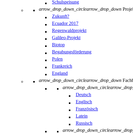
Schulspeisung
arrow_drop_down_circle
arrow_drop_down
Proje
Zukunft?
Ecuador 2017
Regenwaldprojekt
Galileo-Projekt
Biotop
Begabungsförderung
Polen
Frankreich
England
arrow_drop_down_circle
arrow_drop_down
Fachb
arrow_drop_down_circle
arrow_dro
Deutsch
Englisch
Französisch
Latein
Russisch
arrow_drop_down_circle
arrow_dro