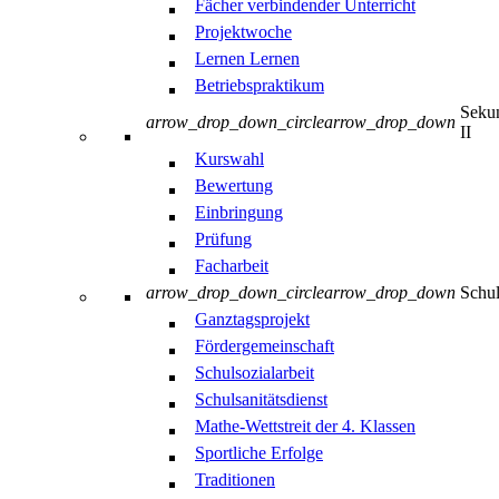
Fächer verbindender Unterricht
Projektwoche
Lernen Lernen
Betriebspraktikum
Sekun
arrow_drop_down_circle
arrow_drop_down
II
Kurswahl
Bewertung
Einbringung
Prüfung
Facharbeit
arrow_drop_down_circle
arrow_drop_down
Schul
Ganztagsprojekt
Fördergemeinschaft
Schulsozialarbeit
Schulsanitätsdienst
Mathe-Wettstreit der 4. Klassen
Sportliche Erfolge
Traditionen