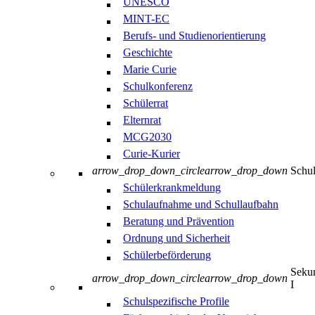
UNESCO
MINT-EC
Berufs- und Studienorientierung
Geschichte
Marie Curie
Schulkonferenz
Schülerrat
Elternrat
MCG2030
Curie-Kurier
arrow_drop_down_circle
arrow_drop_down
Schul
Schülerkrankmeldung
Schulaufnahme und Schullaufbahn
Beratung und Prävention
Ordnung und Sicherheit
Schülerbeförderung
Sekun
arrow_drop_down_circle
arrow_drop_down
I
Schulspezifische Profile