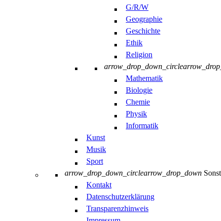
G/R/W
Geographie
Geschichte
Ethik
Religion
arrow_drop_down_circle
arrow_dro
Mathematik
Biologie
Chemie
Physik
Informatik
Kunst
Musik
Sport
arrow_drop_down_circle
arrow_drop_down
Sonst
Kontakt
Datenschutzerklärung
Transparenzhinweis
Impressum