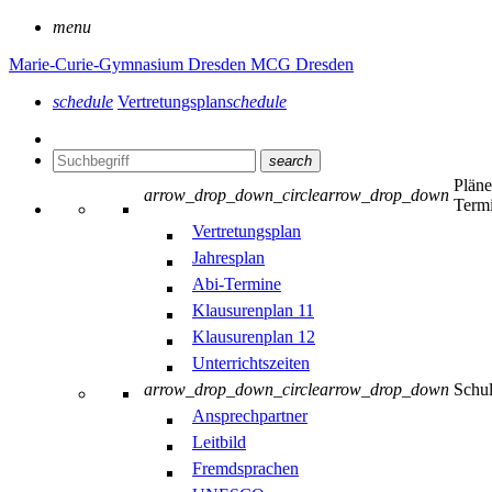
menu
Marie-Curie-Gymnasium Dresden
MCG Dresden
schedule
Vertretungsplan
schedule
search
Plän
arrow_drop_down_circle
arrow_drop_down
Term
Vertretungsplan
Jahresplan
Abi-Termine
Klausurenplan 11
Klausurenplan 12
Unterrichtszeiten
arrow_drop_down_circle
arrow_drop_down
Schu
Ansprechpartner
Leitbild
Fremdsprachen