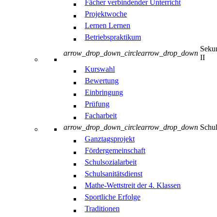
Fächer verbindender Unterricht
Projektwoche
Lernen Lernen
Betriebspraktikum
Sekun
arrow_drop_down_circle
arrow_drop_down
II
Kurswahl
Bewertung
Einbringung
Prüfung
Facharbeit
arrow_drop_down_circle
arrow_drop_down
Schul
Ganztagsprojekt
Fördergemeinschaft
Schulsozialarbeit
Schulsanitätsdienst
Mathe-Wettstreit der 4. Klassen
Sportliche Erfolge
Traditionen