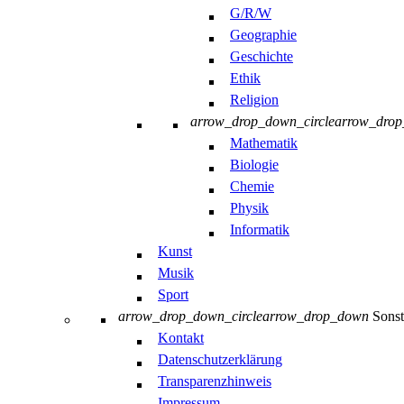
G/R/W
Geographie
Geschichte
Ethik
Religion
arrow_drop_down_circle
arrow_dro
Mathematik
Biologie
Chemie
Physik
Informatik
Kunst
Musik
Sport
arrow_drop_down_circle
arrow_drop_down
Sonst
Kontakt
Datenschutzerklärung
Transparenzhinweis
Impressum