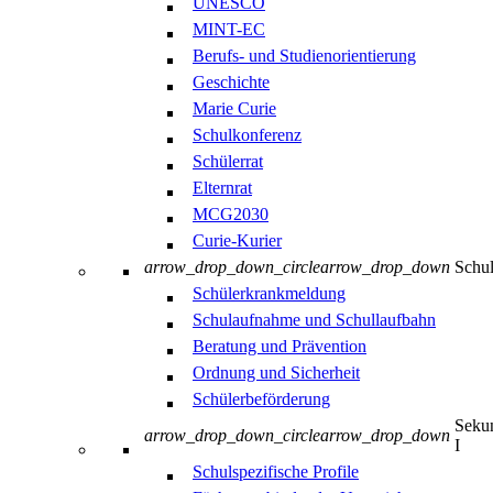
UNESCO
MINT-EC
Berufs- und Studienorientierung
Geschichte
Marie Curie
Schulkonferenz
Schülerrat
Elternrat
MCG2030
Curie-Kurier
arrow_drop_down_circle
arrow_drop_down
Schul
Schülerkrankmeldung
Schulaufnahme und Schullaufbahn
Beratung und Prävention
Ordnung und Sicherheit
Schülerbeförderung
Sekun
arrow_drop_down_circle
arrow_drop_down
I
Schulspezifische Profile