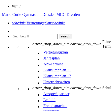
menu
Marie-Curie-Gymnasium Dresden
MCG Dresden
schedule
Vertretungsplan
schedule
search
Plän
arrow_drop_down_circle
arrow_drop_down
Term
Vertretungsplan
Jahresplan
Abi-Termine
Klausurenplan 11
Klausurenplan 12
Unterrichtszeiten
arrow_drop_down_circle
arrow_drop_down
Schu
Ansprechpartner
Leitbild
Fremdsprachen