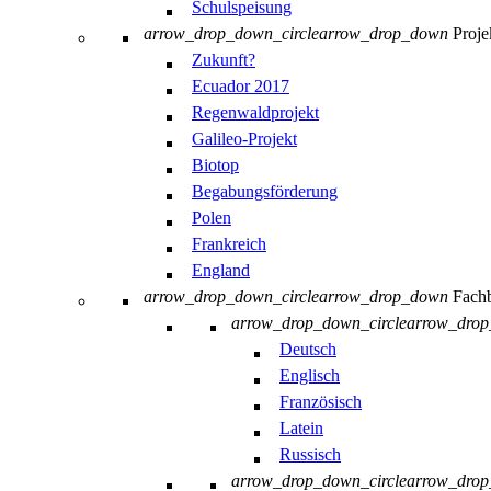
Schulspeisung
arrow_drop_down_circle
arrow_drop_down
Proje
Zukunft?
Ecuador 2017
Regenwaldprojekt
Galileo-Projekt
Biotop
Begabungsförderung
Polen
Frankreich
England
arrow_drop_down_circle
arrow_drop_down
Fachb
arrow_drop_down_circle
arrow_dro
Deutsch
Englisch
Französisch
Latein
Russisch
arrow_drop_down_circle
arrow_dro