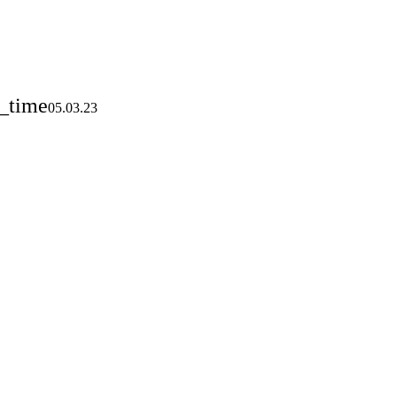
s_time
05.03.23