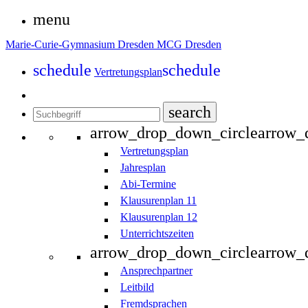
menu
Marie-Curie-Gymnasium Dresden
MCG Dresden
schedule
schedule
Vertretungsplan
search
arrow_drop_down_circle
arrow_
Vertretungsplan
Jahresplan
Abi-Termine
Klausurenplan 11
Klausurenplan 12
Unterrichtszeiten
arrow_drop_down_circle
arrow_
Ansprechpartner
Leitbild
Fremdsprachen