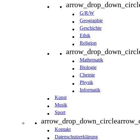
arrow_drop_down_circl
G/R/W
Geographie
Geschichte
Ethik
Religion
arrow_drop_down_circl
Mathematik
Biologie
Chemie
Physik
Informatik
Kunst
Musik
Sport
arrow_drop_down_circle
arrow_
Kontakt
Datenschutzerklärung