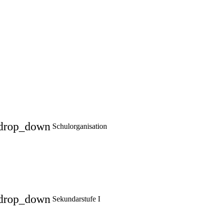
drop_down
Schulorganisation
drop_down
Sekundarstufe I