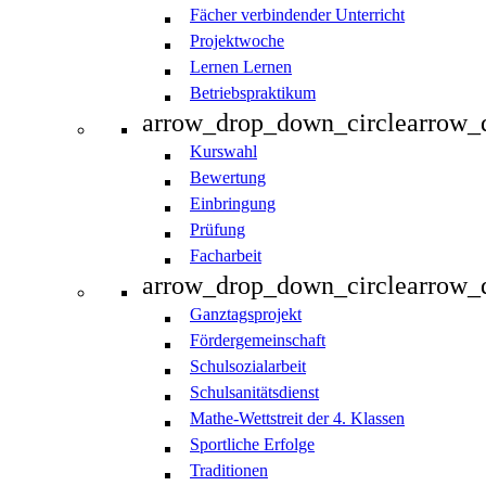
Fächer verbindender Unterricht
Projektwoche
Lernen Lernen
Betriebspraktikum
arrow_drop_down_circle
arrow_
Kurswahl
Bewertung
Einbringung
Prüfung
Facharbeit
arrow_drop_down_circle
arrow_
Ganztagsprojekt
Fördergemeinschaft
Schulsozialarbeit
Schulsanitätsdienst
Mathe-Wettstreit der 4. Klassen
Sportliche Erfolge
Traditionen