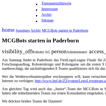
Transparenzhinweis
Impressum
Archiv
Sitemap
home
Sonstiges
Archiv
MCGBots starten in Paderborn
MCGBots starten in Paderborn
visibility_off
person
access
Roboter AG
Administrator
Am Samstag findet in Paderborn das FirstLegoLeague Fi­nale für Z
Forschungsauftrag, Roboterdesign und Robotgame um die ersten 9 P
startberechtigt, die nächstfolgenden 8 Teams qualifizieren sich für 
Wer die Wettbewerbsatmospähre erschnuppern will, kann versuchen 
Internet zu verfolgen:
http://www.hnf.de/ZZsystem/LegoLivestream.a
Am gleichen Tag wird auch das „Junior“-Team der MCGBots in Sa
haben alle teilnehmenden Teams zur ersten Konsultation eingeladen, 
Wir drücken beiden Teams die Daumen!