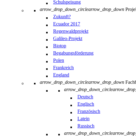
Schulspeisung
arrow_drop_down_circle
arrow_drop_down
Proje
Zukunft?
Ecuador 2017
Regenwaldprojekt
Galileo-Projekt
Biotop
Begabungsförderung
Polen
Frankreich
England
arrow_drop_down_circle
arrow_drop_down
Fachb
arrow_drop_down_circle
arrow_dro
Deutsch
Englisch
Französisch
Latein
Russisch
arrow_drop_down_circle
arrow_dro