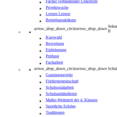
Fächer verbindender Unterricht
Projektwoche
Lernen Lernen
Betriebspraktikum
Sekun
arrow_drop_down_circle
arrow_drop_down
II
Kurswahl
Bewertung
Einbringung
Prüfung
Facharbeit
arrow_drop_down_circle
arrow_drop_down
Schul
Ganztagsprojekt
Fördergemeinschaft
Schulsozialarbeit
Schulsanitätsdienst
Mathe-Wettstreit der 4. Klassen
Sportliche Erfolge
Traditionen