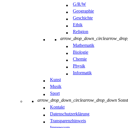
G/R/W
Geographie
Geschichte
Ethik
Religion
arrow_drop_down_circle
arrow_dro
Mathematik
Biologie
Chemie
Physik
Informatik
Kunst
Musik
Sport
arrow_drop_down_circle
arrow_drop_down
Sonst
Kontakt
Datenschutzerklärung
Transparenzhinweis
Impressum