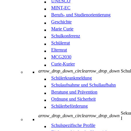
UNESCO
MINT-EC
Berufs- und Studienorientierung
Geschichte
Marie Curie
Schulkonferenz
Schülerrat
Elternrat
MCG2030
Curie-Kurier
arrow_drop_down_circle
arrow_drop_down
Schul
Schülerkrankmeldung
Schulaufnahme und Schullaufbahn
Beratung und Prävention
Ordnung und Sicherheit
Schülerbeförderung
Sekun
arrow_drop_down_circle
arrow_drop_down
I
Schulspezifische Profile