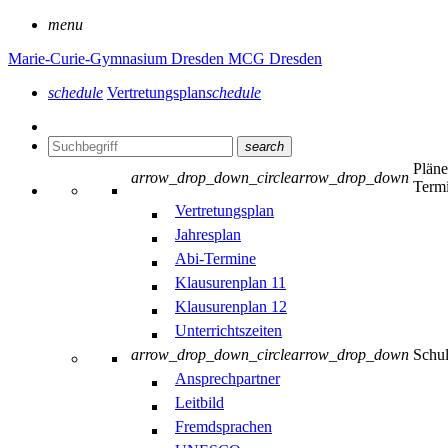
menu
Marie-Curie-Gymnasium Dresden
MCG Dresden
schedule
Vertretungsplan
schedule
search
Plän
arrow_drop_down_circle
arrow_drop_down
Term
Vertretungsplan
Jahresplan
Abi-Termine
Klausurenplan 11
Klausurenplan 12
Unterrichtszeiten
arrow_drop_down_circle
arrow_drop_down
Schu
Ansprechpartner
Leitbild
Fremdsprachen