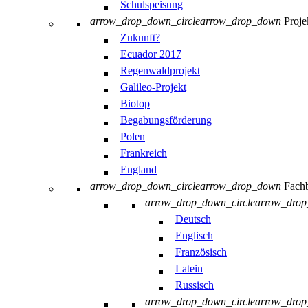
Schulspeisung
arrow_drop_down_circle
arrow_drop_down
Proje
Zukunft?
Ecuador 2017
Regenwaldprojekt
Galileo-Projekt
Biotop
Begabungsförderung
Polen
Frankreich
England
arrow_drop_down_circle
arrow_drop_down
Fachb
arrow_drop_down_circle
arrow_dro
Deutsch
Englisch
Französisch
Latein
Russisch
arrow_drop_down_circle
arrow_dro