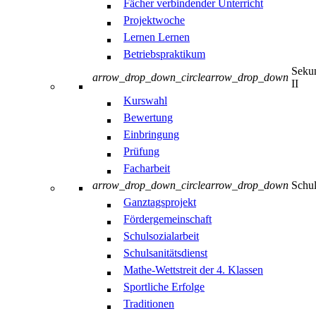
Fächer verbindender Unterricht
Projektwoche
Lernen Lernen
Betriebspraktikum
Sekun
arrow_drop_down_circle
arrow_drop_down
II
Kurswahl
Bewertung
Einbringung
Prüfung
Facharbeit
arrow_drop_down_circle
arrow_drop_down
Schul
Ganztagsprojekt
Fördergemeinschaft
Schulsozialarbeit
Schulsanitätsdienst
Mathe-Wettstreit der 4. Klassen
Sportliche Erfolge
Traditionen