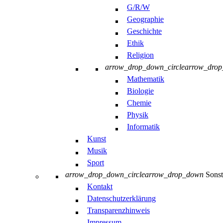
G/R/W
Geographie
Geschichte
Ethik
Religion
arrow_drop_down_circle
arrow_dro
Mathematik
Biologie
Chemie
Physik
Informatik
Kunst
Musik
Sport
arrow_drop_down_circle
arrow_drop_down
Sonst
Kontakt
Datenschutzerklärung
Transparenzhinweis
Impressum