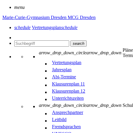
menu
Marie-Curie-Gymnasium Dresden
MCG Dresden
schedule
Vertretungsplan
schedule
search
Plän
arrow_drop_down_circle
arrow_drop_down
Term
Vertretungsplan
Jahresplan
Abi-Termine
Klausurenplan 11
Klausurenplan 12
Unterrichtszeiten
arrow_drop_down_circle
arrow_drop_down
Schu
Ansprechpartner
Leitbild
Fremdsprachen