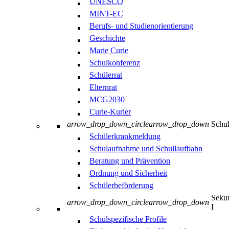
UNESCO
MINT-EC
Berufs- und Studienorientierung
Geschichte
Marie Curie
Schulkonferenz
Schülerrat
Elternrat
MCG2030
Curie-Kurier
arrow_drop_down_circle
arrow_drop_down
Schul
Schülerkrankmeldung
Schulaufnahme und Schullaufbahn
Beratung und Prävention
Ordnung und Sicherheit
Schülerbeförderung
Sekun
arrow_drop_down_circle
arrow_drop_down
I
Schulspezifische Profile