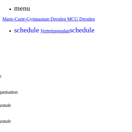
menu
Marie-Curie-Gymnasium Dresden
MCG Dresden
schedule
schedule
Vertretungsplan
e
ganisation
rstufe
rstufe