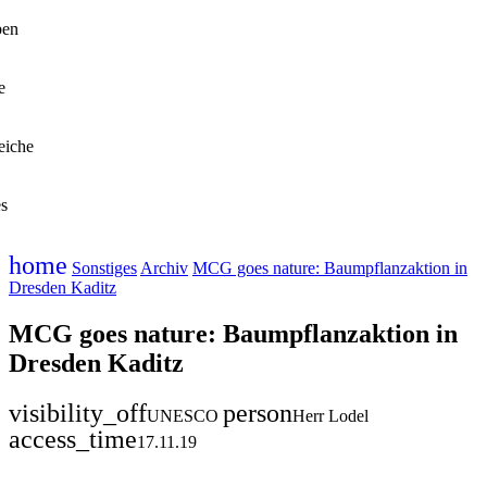
ben
e
eiche
es
home
Sonstiges
Archiv
MCG goes nature: Baumpflanzaktion in
Dresden Kaditz
MCG goes nature: Baumpflanzaktion in
Dresden Kaditz
visibility_off
person
UNESCO
Herr Lodel
access_time
17.11.19