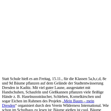
Statt Schule hieß es am Freitag, 15.11., für die Klassen 5a,b,c,d, 8e
und 9d Bäume pflanzen auf dem Gelände der Stadtentwässerung
Dresden in Kaditz. Mit viel guter Laune, ausgestattet mit
Handschuhen, Schaufeln und Gießkannen pflanzen viele fleißige
Hände z. B. Haselnusssträucher, Schlehen, Kornelkirschen und
sogar Eichen im Rahmen des Projekts „
Mein Baum – mein
Dresden
“ organisiert durch den Verein Wilderness International. Wie
schon im Schulhaus zu lesen ist: Bäume gießen ist cool, Bäume