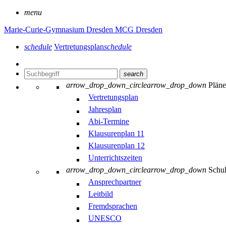
menu
Marie-Curie-Gymnasium Dresden
MCG Dresden
schedule
Vertretungsplan
schedule
search
arrow_drop_down_circle
arrow_drop_down
Plän
Vertretungsplan
Jahresplan
Abi-Termine
Klausurenplan 11
Klausurenplan 12
Unterrichtszeiten
arrow_drop_down_circle
arrow_drop_down
Schu
Ansprechpartner
Leitbild
Fremdsprachen
UNESCO