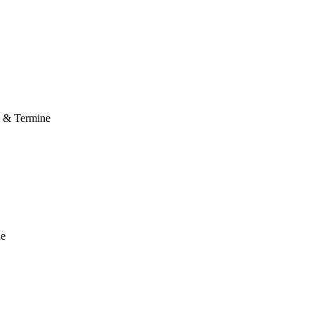
e & Termine
le