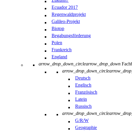
Zukunft?
Ecuador 2017
Regenwaldprojekt
Galileo-Projekt
Biotop
Begabungsförderung
Polen
Frankreich
England
arrow_drop_down_circle
arrow_drop_down
Fachb
arrow_drop_down_circle
arrow_dro
Deutsch
Englisch
Französisch
Latein
Russisch
arrow_drop_down_circle
arrow_dro
G/R/W
Geographie