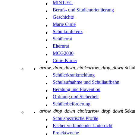
MINT-EC
Berufs- und Studienorientierung
Geschichte
Marie Curie
Schulkonferenz
Schülerrat
Elternrat
MCG2030
Curie-Kurier
arrow_drop_down_circle
arrow_drop_down
Schul
Schülerkrankmeldung
Schulaufnahme und Schullaufbahn
Beratung und Prävention
Ordnung und Sicherheit
Schülerbeförderung
arrow_drop_down_circle
arrow_drop_down
Sekun
Schulspezifische Profile
Fächer verbindender Unterricht
Projektwoche