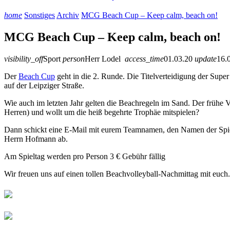
home
Sonstiges
Archiv
MCG Beach Cup – Keep calm, beach on!
MCG Beach Cup – Keep calm, beach on!
visibility_off
Sport
person
Herr Lodel
access_time
01.03.20
update
16.
Der
Beach Cup
geht in die 2. Runde. Die Titelverteidigung der Sup
auf der Leipziger Straße.
Wie auch im letzten Jahr gelten die Beachregeln im Sand. Der frühe
Herren) und wollt um die heiß begehrte Trophäe mitspielen?
Dann schickt eine E-Mail mit eurem Teamnamen, den Namen der Spie
Herrn Hofmann ab.
Am Spieltag werden pro Person 3 € Gebühr fällig
Wir freuen uns auf einen tollen Beachvolleyball-Nachmittag mit euch.