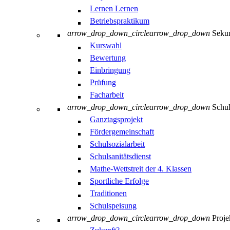
Lernen Lernen
Betriebspraktikum
arrow_drop_down_circle
arrow_drop_down
Sekun
Kurswahl
Bewertung
Einbringung
Prüfung
Facharbeit
arrow_drop_down_circle
arrow_drop_down
Schul
Ganztagsprojekt
Fördergemeinschaft
Schulsozialarbeit
Schulsanitätsdienst
Mathe-Wettstreit der 4. Klassen
Sportliche Erfolge
Traditionen
Schulspeisung
arrow_drop_down_circle
arrow_drop_down
Proje