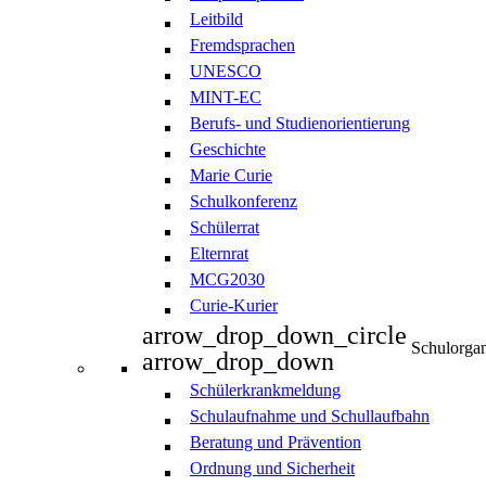
Leitbild
Fremdsprachen
UNESCO
MINT-EC
Berufs- und Studienorientierung
Geschichte
Marie Curie
Schulkonferenz
Schülerrat
Elternrat
MCG2030
Curie-Kurier
arrow_drop_down_circle
Schulorgan
arrow_drop_down
Schülerkrankmeldung
Schulaufnahme und Schullaufbahn
Beratung und Prävention
Ordnung und Sicherheit