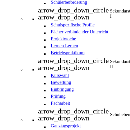
Schülerbeförderung
arrow_drop_down_circle
Sekundars
arrow_drop_down
I
Schulspezifische Profile
Fächer verbindender Unterricht
Projektwoche
Lernen Lernen
Betriebspraktikum
arrow_drop_down_circle
Sekundars
arrow_drop_down
II
Kurswahl
Bewertung
Einbringung
Prüfung
Facharbeit
arrow_drop_down_circle
Schullebe
arrow_drop_down
Ganztagsprojekt