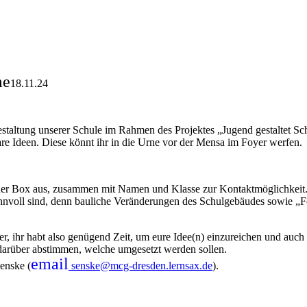
me
18.11.24
staltung unserer Schule im Rahmen des Projektes „Jugend gestaltet Sch
are Ideen. Diese könnt ihr in die Urne vor der Mensa im Foyer werfen.
ben der Box aus, zusammen mit Namen und Klasse zur Kontaktmöglichkeit
sinnvoll sind, denn bauliche Veränderungen des Schulgebäudes sowie „F
r, ihr habt also genügend Zeit, um eure Idee(n) einzureichen und auc
 darüber abstimmen, welche umgesetzt werden sollen.
email
Senske (
senske@mcg-dresden.lernsax.de
).