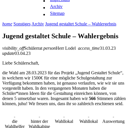
Archiv
Sitemap
home
Sonstiges
Archiv
Jugend gestaltet Schule – Wahlergebnis
Jugend gestaltet Schule – Wahlergebnis
visibility_off
Schülerrat
person
Herr Lodel
access_time
31.03.23
update
03.04.23
Liebe Schülerschaft,
die Wahl am 28.03.2023 für das Projekt „Jugend Gestaltet Schule“,
in welchem wir 1500€ für eine mögliche Schulgestaltung zur
Verfügung bekommen haben, ist genauso verlaufen, wie wir sie uns
vorgestellt haben. In den vergangenen Monaten haben die
Schüler*innen Ideen für die Gestaltung einreichen können, von
denen 5 umsetzbar waren. Insgesamt haben wir
566
Stimmen zählen
können, juhu! Wir freuen uns, dass ihr so zahlreich erschienen seid.
die
hinter der
Wahllokal
Wahllokal
Auswertung
Wahlhelfer
Wahlkabine