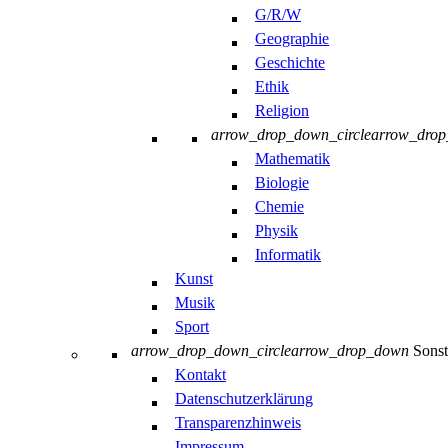
G/R/W
Geographie
Geschichte
Ethik
Religion
arrow_drop_down_circle
arrow_dro
Mathematik
Biologie
Chemie
Physik
Informatik
Kunst
Musik
Sport
arrow_drop_down_circle
arrow_drop_down
Sonst
Kontakt
Datenschutzerklärung
Transparenzhinweis
Impressum