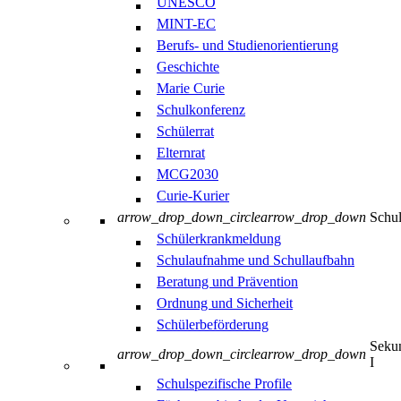
UNESCO
MINT-EC
Berufs- und Studienorientierung
Geschichte
Marie Curie
Schulkonferenz
Schülerrat
Elternrat
MCG2030
Curie-Kurier
arrow_drop_down_circle
arrow_drop_down
Schul
Schülerkrankmeldung
Schulaufnahme und Schullaufbahn
Beratung und Prävention
Ordnung und Sicherheit
Schülerbeförderung
Sekun
arrow_drop_down_circle
arrow_drop_down
I
Schulspezifische Profile