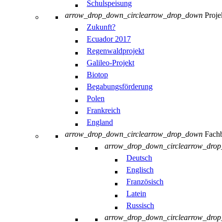
Schulspeisung
arrow_drop_down_circle
arrow_drop_down
Proje
Zukunft?
Ecuador 2017
Regenwaldprojekt
Galileo-Projekt
Biotop
Begabungsförderung
Polen
Frankreich
England
arrow_drop_down_circle
arrow_drop_down
Fachb
arrow_drop_down_circle
arrow_dro
Deutsch
Englisch
Französisch
Latein
Russisch
arrow_drop_down_circle
arrow_dro