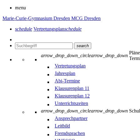
menu
Marie-Curie-Gymnasium Dresden
MCG Dresden
schedule
Vertretungsplan
schedule
search
Plän
arrow_drop_down_circle
arrow_drop_down
Term
Vertretungsplan
Jahresplan
Abi-Termine
Klausurenplan 11
Klausurenplan 12
Unterrichtszeiten
arrow_drop_down_circle
arrow_drop_down
Schu
Ansprechpartner
Leitbild
Fremdsprachen