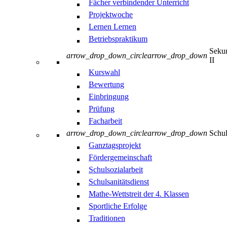
Fächer verbindender Unterricht
Projektwoche
Lernen Lernen
Betriebspraktikum
Sekun
arrow_drop_down_circle
arrow_drop_down
II
Kurswahl
Bewertung
Einbringung
Prüfung
Facharbeit
arrow_drop_down_circle
arrow_drop_down
Schul
Ganztagsprojekt
Fördergemeinschaft
Schulsozialarbeit
Schulsanitätsdienst
Mathe-Wettstreit der 4. Klassen
Sportliche Erfolge
Traditionen