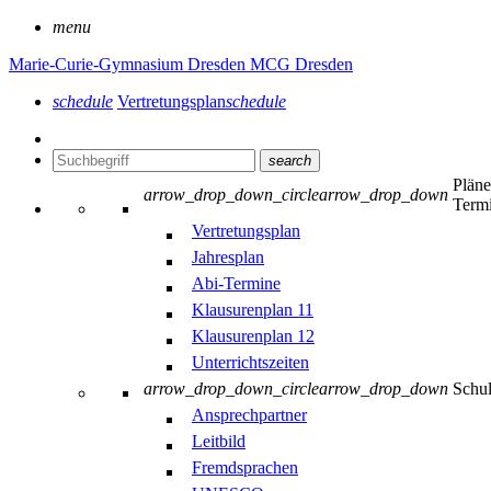
menu
Marie-Curie-Gymnasium Dresden
MCG Dresden
schedule
Vertretungsplan
schedule
search
Plän
arrow_drop_down_circle
arrow_drop_down
Term
Vertretungsplan
Jahresplan
Abi-Termine
Klausurenplan 11
Klausurenplan 12
Unterrichtszeiten
arrow_drop_down_circle
arrow_drop_down
Schu
Ansprechpartner
Leitbild
Fremdsprachen