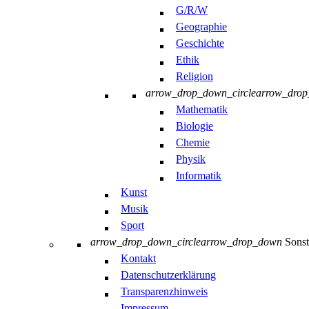
G/R/W
Geographie
Geschichte
Ethik
Religion
arrow_drop_down_circle
arrow_dro
Mathematik
Biologie
Chemie
Physik
Informatik
Kunst
Musik
Sport
arrow_drop_down_circle
arrow_drop_down
Sonst
Kontakt
Datenschutzerklärung
Transparenzhinweis
Impressum