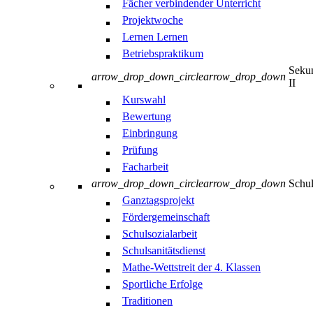
Fächer verbindender Unterricht
Projektwoche
Lernen Lernen
Betriebspraktikum
Sekun
arrow_drop_down_circle
arrow_drop_down
II
Kurswahl
Bewertung
Einbringung
Prüfung
Facharbeit
arrow_drop_down_circle
arrow_drop_down
Schul
Ganztagsprojekt
Fördergemeinschaft
Schulsozialarbeit
Schulsanitätsdienst
Mathe-Wettstreit der 4. Klassen
Sportliche Erfolge
Traditionen