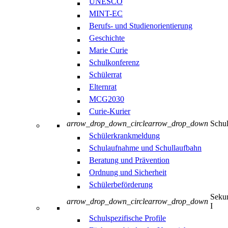
UNESCO
MINT-EC
Berufs- und Studienorientierung
Geschichte
Marie Curie
Schulkonferenz
Schülerrat
Elternrat
MCG2030
Curie-Kurier
arrow_drop_down_circle
arrow_drop_down
Schul
Schülerkrankmeldung
Schulaufnahme und Schullaufbahn
Beratung und Prävention
Ordnung und Sicherheit
Schülerbeförderung
Sekun
arrow_drop_down_circle
arrow_drop_down
I
Schulspezifische Profile