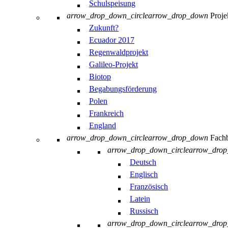
Schulspeisung
arrow_drop_down_circle
arrow_drop_down
Proje
Zukunft?
Ecuador 2017
Regenwaldprojekt
Galileo-Projekt
Biotop
Begabungsförderung
Polen
Frankreich
England
arrow_drop_down_circle
arrow_drop_down
Fachb
arrow_drop_down_circle
arrow_dro
Deutsch
Englisch
Französisch
Latein
Russisch
arrow_drop_down_circle
arrow_dro