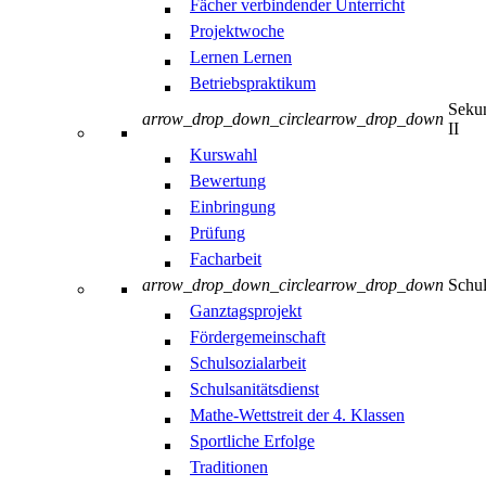
Fächer verbindender Unterricht
Projektwoche
Lernen Lernen
Betriebspraktikum
Sekun
arrow_drop_down_circle
arrow_drop_down
II
Kurswahl
Bewertung
Einbringung
Prüfung
Facharbeit
arrow_drop_down_circle
arrow_drop_down
Schul
Ganztagsprojekt
Fördergemeinschaft
Schulsozialarbeit
Schulsanitätsdienst
Mathe-Wettstreit der 4. Klassen
Sportliche Erfolge
Traditionen