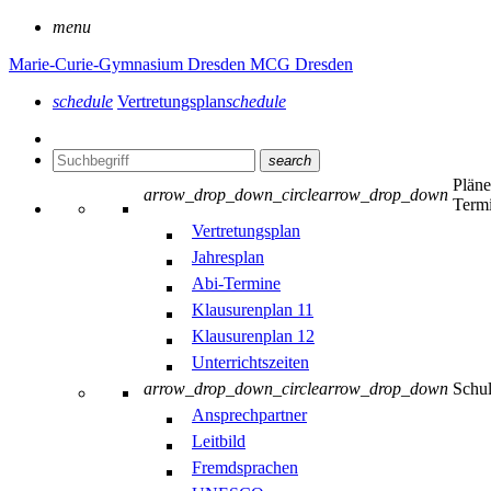
menu
Marie-Curie-Gymnasium Dresden
MCG Dresden
schedule
Vertretungsplan
schedule
search
Plän
arrow_drop_down_circle
arrow_drop_down
Term
Vertretungsplan
Jahresplan
Abi-Termine
Klausurenplan 11
Klausurenplan 12
Unterrichtszeiten
arrow_drop_down_circle
arrow_drop_down
Schu
Ansprechpartner
Leitbild
Fremdsprachen