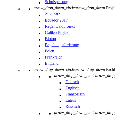
Schulspeisung
arrow_drop_down_circle
arrow_drop_down
Proje
Zukunft?
Ecuador 2017
Regenwaldprojekt
Galileo-Projekt
Biotop
Begabungsförderung
Polen
Frankreich
England
arrow_drop_down_circle
arrow_drop_down
Fachb
arrow_drop_down_circle
arrow_dro
Deutsch
Englisch
Französisch
Latein
Russisch
arrow_drop_down_circle
arrow_dro