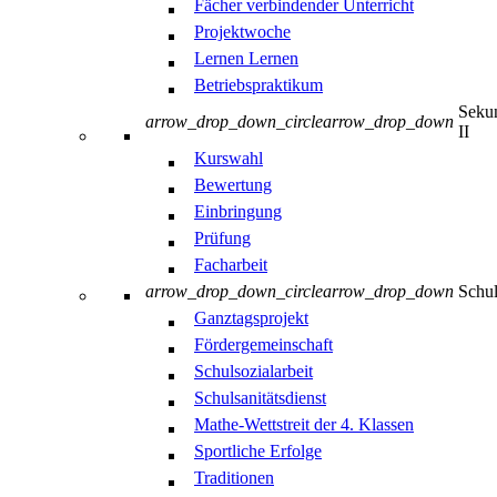
Fächer verbindender Unterricht
Projektwoche
Lernen Lernen
Betriebspraktikum
Sekun
arrow_drop_down_circle
arrow_drop_down
II
Kurswahl
Bewertung
Einbringung
Prüfung
Facharbeit
arrow_drop_down_circle
arrow_drop_down
Schul
Ganztagsprojekt
Fördergemeinschaft
Schulsozialarbeit
Schulsanitätsdienst
Mathe-Wettstreit der 4. Klassen
Sportliche Erfolge
Traditionen