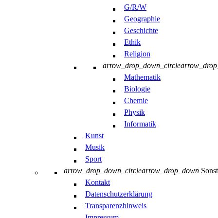
G/R/W
Geographie
Geschichte
Ethik
Religion
arrow_drop_down_circle
arrow_dro
Mathematik
Biologie
Chemie
Physik
Informatik
Kunst
Musik
Sport
arrow_drop_down_circle
arrow_drop_down
Sonst
Kontakt
Datenschutzerklärung
Transparenzhinweis
Impressum