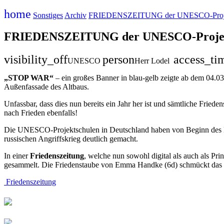
home
Sonstiges
Archiv
FRIEDENSZEITUNG der UNESCO-Projek
FRIEDENSZEITUNG der UNESCO-Projekts
visibility_off
person
access_ti
UNESCO
Herr Lodel
„STOP WAR“
– ein großes Banner in blau-gelb zeigte ab dem 04.0
Außenfassade des Altbaus.
Unfassbar, dass dies nun bereits ein Jahr her ist und sämtliche Fried
nach Frieden ebenfalls!
Die UNESCO-Projektschulen in Deutschland haben von Beginn des Krie
russischen Angriffskrieg deutlich gemacht.
In einer
Friedenszeitung
, welche nun sowohl digital als auch als Pr
gesammelt. Die Friedenstaube von Emma Handke (6d) schmückt das Zei
Friedenszeitung