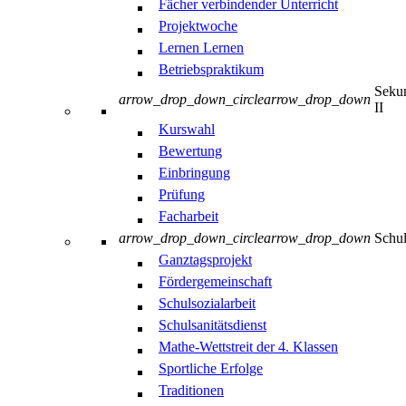
Fächer verbindender Unterricht
Projektwoche
Lernen Lernen
Betriebspraktikum
Sekun
arrow_drop_down_circle
arrow_drop_down
II
Kurswahl
Bewertung
Einbringung
Prüfung
Facharbeit
arrow_drop_down_circle
arrow_drop_down
Schul
Ganztagsprojekt
Fördergemeinschaft
Schulsozialarbeit
Schulsanitätsdienst
Mathe-Wettstreit der 4. Klassen
Sportliche Erfolge
Traditionen