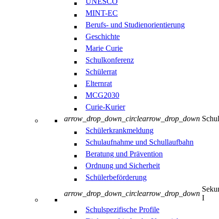
UNESCO
MINT-EC
Berufs- und Studienorientierung
Geschichte
Marie Curie
Schulkonferenz
Schülerrat
Elternrat
MCG2030
Curie-Kurier
arrow_drop_down_circle
arrow_drop_down
Schul
Schülerkrankmeldung
Schulaufnahme und Schullaufbahn
Beratung und Prävention
Ordnung und Sicherheit
Schülerbeförderung
Sekun
arrow_drop_down_circle
arrow_drop_down
I
Schulspezifische Profile