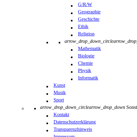
G/R/W
Geographie
Geschichte
Ethik
Religion
arrow_drop_down_circle
arrow_dro
Mathematik
Biologie
Chemie
Physik
Informatik
Kunst
Musik
Sport
arrow_drop_down_circle
arrow_drop_down
Sonst
Kontakt
Datenschutzerklärung
Transparenzhinweis
Impressum