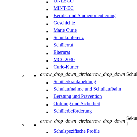
UNESCO
MINT-EC
Berufs- und Studienorientierung
Geschichte
Marie Curie
Schulkonferenz
Schülerrat
Elternrat
MCG2030
Curie-Kurier
arrow_drop_down_circle
arrow_drop_down
Schul
Schülerkrankmeldung
Schulaufnahme und Schullaufbahn
Beratung und Prävention
Ordnung und Sicherheit
Schülerbeförderung
Sekun
arrow_drop_down_circle
arrow_drop_down
I
Schulspezifische Profile