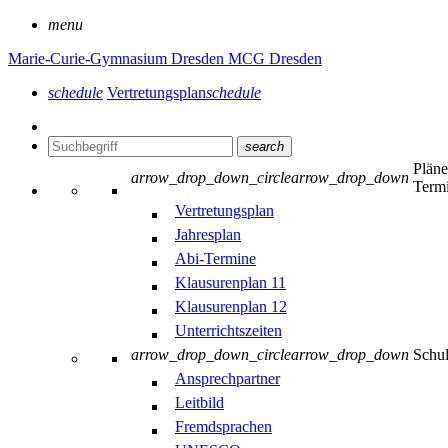
menu
Marie-Curie-Gymnasium Dresden
MCG Dresden
schedule
Vertretungsplan
schedule
search
Plän
arrow_drop_down_circle
arrow_drop_down
Term
Vertretungsplan
Jahresplan
Abi-Termine
Klausurenplan 11
Klausurenplan 12
Unterrichtszeiten
arrow_drop_down_circle
arrow_drop_down
Schu
Ansprechpartner
Leitbild
Fremdsprachen