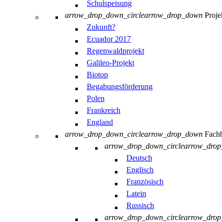
Schulspeisung
arrow_drop_down_circle
arrow_drop_down
Proje
Zukunft?
Ecuador 2017
Regenwaldprojekt
Galileo-Projekt
Biotop
Begabungsförderung
Polen
Frankreich
England
arrow_drop_down_circle
arrow_drop_down
Fachb
arrow_drop_down_circle
arrow_dro
Deutsch
Englisch
Französisch
Latein
Russisch
arrow_drop_down_circle
arrow_dro