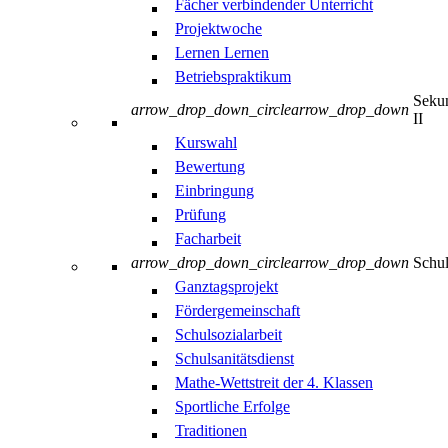
Fächer verbindender Unterricht
Projektwoche
Lernen Lernen
Betriebspraktikum
Sekun
arrow_drop_down_circle
arrow_drop_down
II
Kurswahl
Bewertung
Einbringung
Prüfung
Facharbeit
arrow_drop_down_circle
arrow_drop_down
Schul
Ganztagsprojekt
Fördergemeinschaft
Schulsozialarbeit
Schulsanitätsdienst
Mathe-Wettstreit der 4. Klassen
Sportliche Erfolge
Traditionen