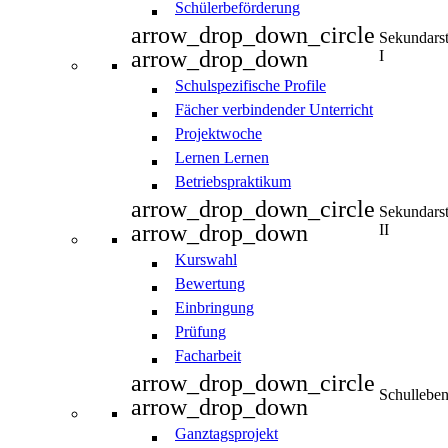
Schülerbeförderung
arrow_drop_down_circle
Sekundars
arrow_drop_down
I
Schulspezifische Profile
Fächer verbindender Unterricht
Projektwoche
Lernen Lernen
Betriebspraktikum
arrow_drop_down_circle
Sekundars
arrow_drop_down
II
Kurswahl
Bewertung
Einbringung
Prüfung
Facharbeit
arrow_drop_down_circle
Schullebe
arrow_drop_down
Ganztagsprojekt