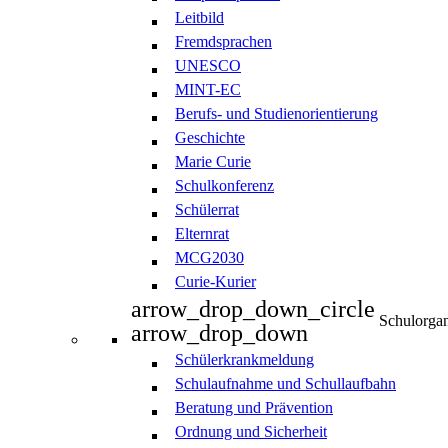
Leitbild
Fremdsprachen
UNESCO
MINT-EC
Berufs- und Studienorientierung
Geschichte
Marie Curie
Schulkonferenz
Schülerrat
Elternrat
MCG2030
Curie-Kurier
arrow_drop_down_circle
Schulorgan
arrow_drop_down
Schülerkrankmeldung
Schulaufnahme und Schullaufbahn
Beratung und Prävention
Ordnung und Sicherheit