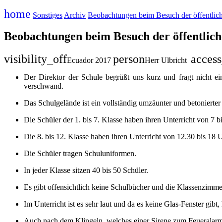
home
Sonstiges
Archiv
Beobachtungen beim Besuch der öffe
Beobachtungen beim Besuch der öffen
visibility_off
person
acces
Ecuador 2017
Herr Ulbricht
Der Direktor der Schule begrüßt uns kurz und fragt nicht
verschwand.
Das Schulgelände ist ein vollständig umzäunter und betonierte
Die Schüler der 1. bis 7. Klasse haben ihren Unterricht von 7 b
Die 8. bis 12. Klasse haben ihren Unterricht von 12.30 bis 18 U
Die Schüler tragen Schuluniformen.
In jeder Klasse sitzen 40 bis 50 Schüler.
Es gibt offensichtlich keine Schulbücher und die Klassenzimmer 
Im Unterricht ist es sehr laut und da es keine Glas-Fenster gib
Auch nach dem Klingeln, welches einer Sirene zum Feueralarm 