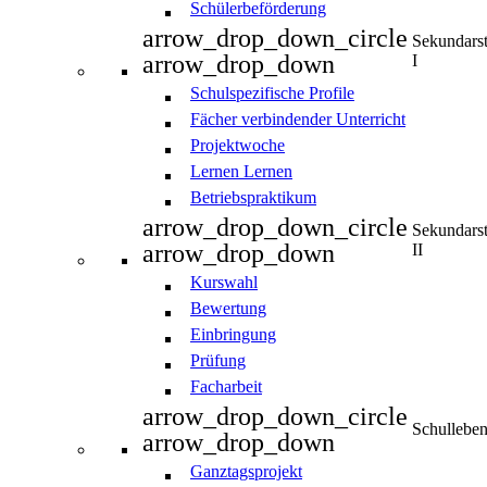
Schülerbeförderung
arrow_drop_down_circle
Sekundars
arrow_drop_down
I
Schulspezifische Profile
Fächer verbindender Unterricht
Projektwoche
Lernen Lernen
Betriebspraktikum
arrow_drop_down_circle
Sekundars
arrow_drop_down
II
Kurswahl
Bewertung
Einbringung
Prüfung
Facharbeit
arrow_drop_down_circle
Schullebe
arrow_drop_down
Ganztagsprojekt