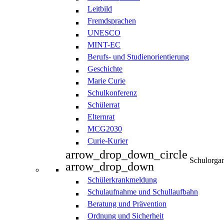
Leitbild
Fremdsprachen
UNESCO
MINT-EC
Berufs- und Studienorientierung
Geschichte
Marie Curie
Schulkonferenz
Schülerrat
Elternrat
MCG2030
Curie-Kurier
arrow_drop_down_circle
Schulorgan
arrow_drop_down
Schülerkrankmeldung
Schulaufnahme und Schullaufbahn
Beratung und Prävention
Ordnung und Sicherheit