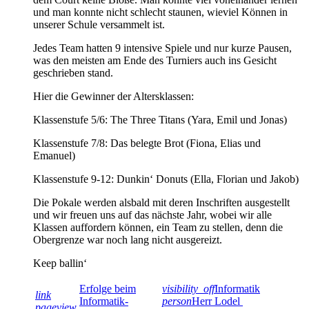
und man konnte nicht schlecht staunen, wieviel Können in
unserer Schule versammelt ist.
Jedes Team hatten 9 intensive Spiele und nur kurze Pausen,
was den meisten am Ende des Turniers auch ins Gesicht
geschrieben stand.
Hier die Gewinner der Altersklassen:
Klassenstufe 5/6: The Three Titans (Yara, Emil und Jonas)
Klassenstufe 7/8: Das belegte Brot (Fiona, Elias und
Emanuel)
Klassenstufe 9-12: Dunkin‘ Donuts (Ella, Florian und Jakob)
Die Pokale werden alsbald mit deren Inschriften ausgestellt
und wir freuen uns auf das nächste Jahr, wobei wir alle
Klassen auffordern können, ein Team zu stellen, denn die
Obergrenze war noch lang nicht ausgereizt.
Keep ballin‘
Erfolge beim
visibility_off
Informatik
link
Informatik-
person
Herr Lodel
pageview