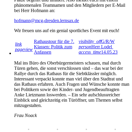
phänomenalen Teamnamen und den Mitgliedern per E-Mail
bei Herr Hofmann an:
hofmann@mcg-dresden.lernsax.de
Wir freuen uns auf ein genial sportliches Event mit euch!
Rathaustour für die 7.
visibility_off
G/R/W
link
Klassen: Politik zum
person
Herr Lodel
pageview
Anfassen
access_time
14.05.23
Mal ins Büro des Oberbürgermeisters schauen, mal durch
Türen gehen, die sonst verschlossen sind – das war bei der
Rallye durch das Rathaus für die Siebtklässler möglich.
Interessant verpackt konnte man viel über den Stadtrat und
das Rathaus erfahren. Auch Fragen und Wünsche konnte man
bei Politikern sowie der Kinder- und Jugendbeauftragten
Anke Lietzmann loswerden. – Ein sehr aufschlussreicher
Einblick und gleichzeitig ein Türöffner, um Themen selbst
mitzugestalten.
Frau Noack