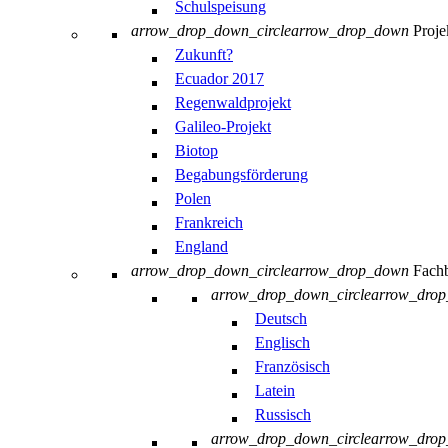
Schulspeisung
arrow_drop_down_circle
arrow_drop_down
Proje
Zukunft?
Ecuador 2017
Regenwaldprojekt
Galileo-Projekt
Biotop
Begabungsförderung
Polen
Frankreich
England
arrow_drop_down_circle
arrow_drop_down
Fachb
arrow_drop_down_circle
arrow_dro
Deutsch
Englisch
Französisch
Latein
Russisch
arrow_drop_down_circle
arrow_dro