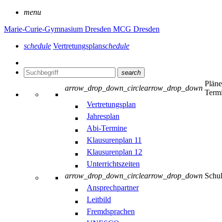
menu
Marie-Curie-Gymnasium Dresden
MCG Dresden
schedule
Vertretungsplan
schedule
search
Plän
arrow_drop_down_circle
arrow_drop_down
Term
Vertretungsplan
Jahresplan
Abi-Termine
Klausurenplan 11
Klausurenplan 12
Unterrichtszeiten
arrow_drop_down_circle
arrow_drop_down
Schu
Ansprechpartner
Leitbild
Fremdsprachen