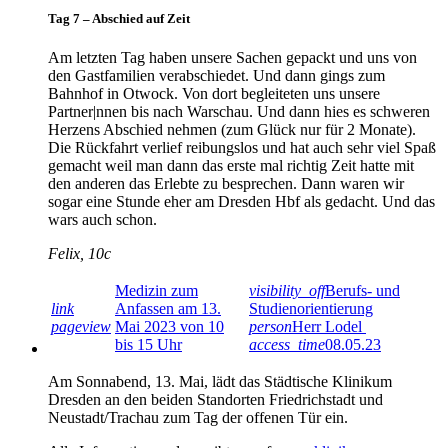
Tag 7 – Abschied auf Zeit
Am letzten Tag haben unsere Sachen gepackt und uns von
den Gastfamilien verabschiedet. Und dann gings zum
Bahnhof in Otwock. Von dort begleiteten uns unsere
Partner|nnen bis nach Warschau. Und dann hies es schweren
Herzens Abschied nehmen (zum Glück nur für 2 Monate).
Die Rückfahrt verlief reibungslos und hat auch sehr viel Spaß
gemacht weil man dann das erste mal richtig Zeit hatte mit
den anderen das Erlebte zu besprechen. Dann waren wir
sogar eine Stunde eher am Dresden Hbf als gedacht. Und das
wars auch schon.
Felix, 10c
Medizin zum
visibility_off
Berufs- und
link
Anfassen am 13.
Studienorientierung
pageview
Mai 2023 von 10
person
Herr Lodel
bis 15 Uhr
access_time
08.05.23
Am Sonnabend, 13. Mai, lädt das Städtische Klinikum
Dresden an den beiden Standorten Friedrichstadt und
Neustadt/Trachau zum Tag der offenen Tür ein.