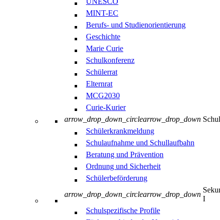
UNESCO
MINT-EC
Berufs- und Studienorientierung
Geschichte
Marie Curie
Schulkonferenz
Schülerrat
Elternrat
MCG2030
Curie-Kurier
arrow_drop_down_circle
arrow_drop_down
Schul
Schülerkrankmeldung
Schulaufnahme und Schullaufbahn
Beratung und Prävention
Ordnung und Sicherheit
Schülerbeförderung
Sekun
arrow_drop_down_circle
arrow_drop_down
I
Schulspezifische Profile