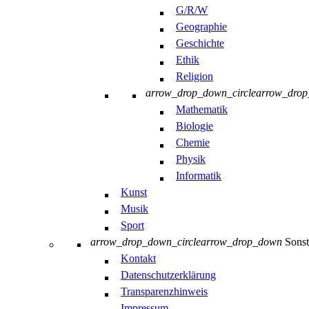
G/R/W
Geographie
Geschichte
Ethik
Religion
arrow_drop_down_circle
arrow_dro
Mathematik
Biologie
Chemie
Physik
Informatik
Kunst
Musik
Sport
arrow_drop_down_circle
arrow_drop_down
Sonst
Kontakt
Datenschutzerklärung
Transparenzhinweis
Impressum