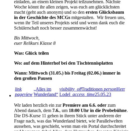
einladen, an einem kleinen Projekt teilzunehmen. Nächste
Woche könnt ihr allen zeigen, was euch am glücklichsten
macht (geht auch anonym) und so den
ersten Glücksbaum
in der Geschichte des MCGs
mitgestalten. Wir freuen uns,
wenn ihr Teil unseres Projekts seid und wenn dank euch die
Schülerschaft noch besser zusammenwächst!
Bis Mittwoch,
euer Relikurs Klasse 8
Was: Glück teilen
Wo: auf dem Hinterhof bei den Tischtennisplatten
Wann: Mittwoch (31.05.) bis Freitag (02.06.) immer in
den großen Pausen
link
„Alles im
visibility_off
Traditionen
person
Herr
pageview
Wunderland“
Lodel
access_time
25.05.23
Wir laden herzlich ein zur
Premiere am 6.6. oder
zum
Abend danach, dem
7.6.
, um
18:00 Uhr in die Probebühne
.
Die DS-Kurse 11 gehen in ihrem Stück unter anderem der
Frage nach, was das Wunderland bietet, wie Parallelwelten
aussehen, was geschieht, wenn man ein Portal durchschreitet