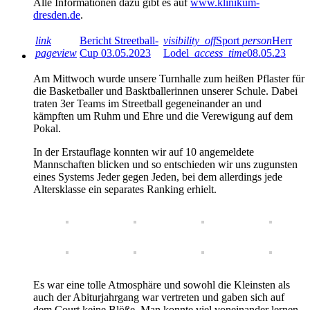
Alle Informationen dazu gibt es auf
www.klinikum-
dresden.de
.
link
Bericht Streetball-
visibility_off
Sport
person
Herr
pageview
Cup 03.05.2023
Lodel
access_time
08.05.23
Am Mittwoch wurde unsere Turnhalle zum heißen Pflaster für
die Basketballer und Basktballerinnen unserer Schule. Dabei
traten 3er Teams im Streetball gegeneinander an und
kämpften um Ruhm und Ehre und die Verewigung auf dem
Pokal.
In der Erstauflage konnten wir auf 10 angemeldete
Mannschaften blicken und so entschieden wir uns zugunsten
eines Systems Jeder gegen Jeden, bei dem allerdings jede
Altersklasse ein separates Ranking erhielt.
Es war eine tolle Atmosphäre und sowohl die Kleinsten als
auch der Abiturjahrgang war vertreten und gaben sich auf
dem Court keine Blöße. Man konnte viel voneinander lernen