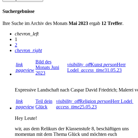
Suchergebnisse
Ihre Suche im Archiv des Monats
Mai 2023
ergab
12 Treffer
.
chevron_left
1
2
chevron_right
Bild des
link
visibility_off
Kunst
person
Herr
Monats Juni
pageview
Lodel
access_time
31.05.23
2023
Expressive Landschaft nach Caspar David Friedrich; Malerei 
link
Teil dein
visibility_off
Religion
person
Herr Lodel
pageview
Glück
access_time
25.05.23
Hey Leute!
wir, aus dem Relikurs der Klassenstufe 8, beschäftigen uns
momentan mit dem Thema Glück und möchten euch