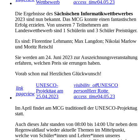
Wettbewerb
access_time
04.05.23
Die Ergebnisse des
Sächsischen Informatikwettbewerbes
2023 sind nun bekannt. Das MCG konnte einen fantastischen
Erfolg erzielen. Von unseren 7 Teilnehmern am
Landeswettbewerb sind 1 Schülerin und 3 Schüler Preisträger.
Es sind: Florentine Lehmann; Max Langdon; Nikolai Marlow
und Moritz Reischl
Sie werden am 24. Juni 2023 zur Auszeichnungsveranstaltung
erfahren, welchen Preis sie errungen haben.
Vorab schon mal Herzlichen Glückwunsch!
UNESCO-
visibility_off
UNESCO
link
Projekttag am
person
Herr Rotte
pageview
25.04.2023
access_time
04.05.23
Im April findet am MCG traditionell der UNESCO-Projekttag
statt.
Auch dieses Jahr standen von 08:00 bis 14:00 Uhr neben dem
Regenwaldlauf wieder aktuelle Themen im Mittelpunkt,
welche von Schüler*innen und Lehrer*innen unseres