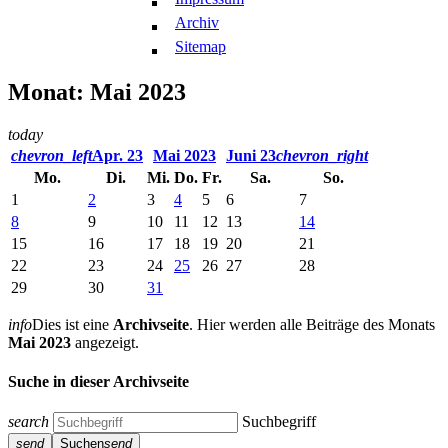
Archiv
Sitemap
Monat: Mai 2023
today
chevron_left
Apr. 23
Mai 2023
Juni 23
chevron_right
Mo.
Di.
Mi.
Do.
Fr.
Sa.
So.
1
2
3
4
5
6
7
8
9
10
11
12
13
14
15
16
17
18
19
20
21
22
23
24
25
26
27
28
29
30
31
info
Dies ist eine
Archivseite
. Hier werden alle Beiträge des Monats
Mai 2023
angezeigt.
Suche in dieser Archivseite
search
Suchbegriff
send
Suchen
send