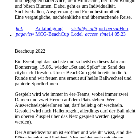
und begegnen dabei Alice, dem Hutmacher, der roten Königin
und bösen Blumen. Dabei geht es um Individualität,
Suchtverhalten, Ausgrenzung und Fremdbestimmtheit.
Eine vergnügliche, nachdenkliche und überraschende Reise.
link
Ankündigung
visibility_off
Sport
person
Herr
pageview
MCG-BeachCup
Lodel
access_time
14.05.23
Beachcup 2022
Ein Event jagt das nächste und so heißt es dieses Jahr am
Donnerstag, 15.06., wieder „Set and Spike“ im Sand des
citybeach Dresden. Unser BeachCup geht bereits in die 5.
Runde und wir freuen uns erneut auf heiße Ballwechsel und
panierte SportlerInnen.
Gespielt wird wie immer in 4er-Teams, wobei immer zwei
Damen und zwei Herren auf dem Platz stehen. Wer
AuswechselspielerInnen hat, darf beliebig oft wechseln.
Gespielt wird nach Hallenregeln, allerdings darf der Ball nicht
im oberen Zuspiel über das Netz gespielt werden (gelegt
werden).
Der Anmeldezeitraum ist eröffnet und wie ihr wisst, sind die
Plätze begehrt und limitiert. Also meldet euch mit einem