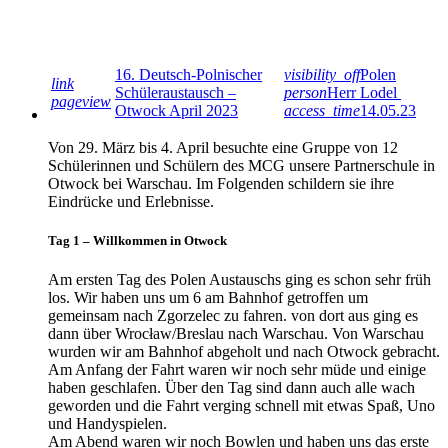
16. Deutsch-Polnischer
visibility_off
Polen
link
Schüleraustausch –
person
Herr Lodel
pageview
Otwock April 2023
access_time
14.05.23
Von 29. März bis 4. April besuchte eine Gruppe von 12
Schülerinnen und Schülern des MCG unsere Partnerschule in
Otwock bei Warschau. Im Folgenden schildern sie ihre
Eindrücke und Erlebnisse.
Tag 1 – Willkommen in Otwock
Am ersten Tag des Polen Austauschs ging es schon sehr früh
los. Wir haben uns um 6 am Bahnhof getroffen um
gemeinsam nach Zgorzelec zu fahren. von dort aus ging es
dann über Wrocław/Breslau nach Warschau. Von Warschau
wurden wir am Bahnhof abgeholt und nach Otwock gebracht.
Am Anfang der Fahrt waren wir noch sehr müde und einige
haben geschlafen. Über den Tag sind dann auch alle wach
geworden und die Fahrt verging schnell mit etwas Spaß, Uno
und Handyspielen.
Am Abend waren wir noch Bowlen und haben uns das erste