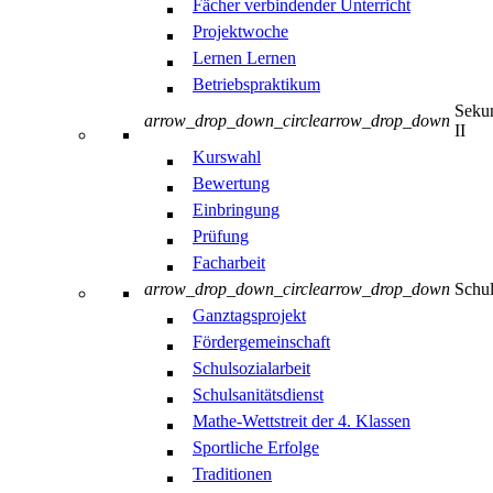
Fächer verbindender Unterricht
Projektwoche
Lernen Lernen
Betriebspraktikum
Sekun
arrow_drop_down_circle
arrow_drop_down
II
Kurswahl
Bewertung
Einbringung
Prüfung
Facharbeit
arrow_drop_down_circle
arrow_drop_down
Schul
Ganztagsprojekt
Fördergemeinschaft
Schulsozialarbeit
Schulsanitätsdienst
Mathe-Wettstreit der 4. Klassen
Sportliche Erfolge
Traditionen