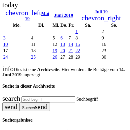
today
chevron_left
Juli 19
Mai
Juni 2019
chevron_right
19
Mo.
Di.
Mi.
Do.
Fr.
Sa.
So.
1
2
3
4
5
6
7
8
9
10
11
12
13
14
15
16
17
18
19
20
21
22
23
24
25
26
27
28
29
30
info
Dies ist eine
Archivseite
. Hier werden alle Beiträge vom
14.
Juni 2019
angezeigt.
Suche in dieser Archivseite
search
Suchbegriff
send
send
Suchen
Suchergebnisse