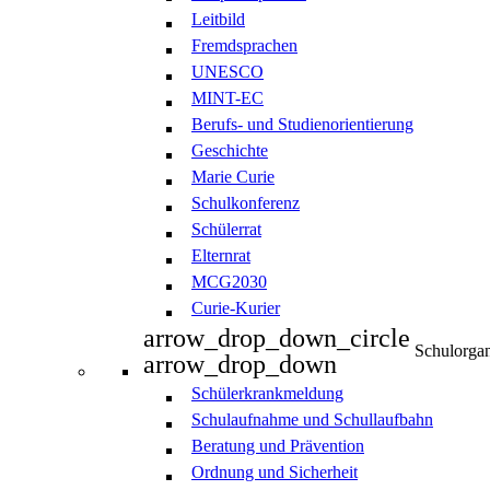
Leitbild
Fremdsprachen
UNESCO
MINT-EC
Berufs- und Studienorientierung
Geschichte
Marie Curie
Schulkonferenz
Schülerrat
Elternrat
MCG2030
Curie-Kurier
arrow_drop_down_circle
Schulorgan
arrow_drop_down
Schülerkrankmeldung
Schulaufnahme und Schullaufbahn
Beratung und Prävention
Ordnung und Sicherheit