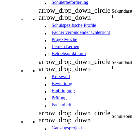
Schülerbeförderung
arrow_drop_down_circle
Sekundars
arrow_drop_down
I
Schulspezifische Profile
Fächer verbindender Unterricht
Projektwoche
Lernen Lernen
Betriebspraktikum
arrow_drop_down_circle
Sekundars
arrow_drop_down
II
Kurswahl
Bewertung
Einbringung
Prüfung
Facharbeit
arrow_drop_down_circle
Schullebe
arrow_drop_down
Ganztagsprojekt