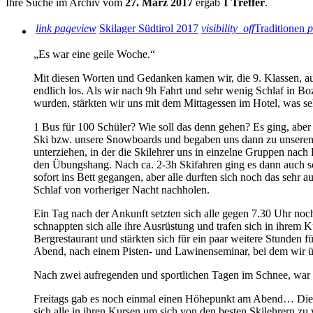
Ihre Suche im Archiv vom
27. März 2017
ergab
1 Treffer
.
link
pageview
Skilager Südtirol 2017
visibility_off
Traditionen
p
„Es war eine geile Woche.“
Mit diesen Worten und Gedanken kamen wir, die 9. Klassen, au
endlich los. Als wir nach 9h Fahrt und sehr wenig Schlaf in
wurden, stärkten wir uns mit dem Mittagessen im Hotel, was seh
1 Bus für 100 Schüler? Wie soll das denn gehen? Es ging, aber
Ski bzw. unsere Snowboards und begaben uns dann zu unseren zuv
unterziehen, in der die Skilehrer uns in einzelne Gruppen nach
den Übungshang. Nach ca. 2-3h Skifahren ging es dann auch sc
sofort ins Bett gegangen, aber alle durften sich noch das seh
Schlaf von vorheriger Nacht nachholen.
Ein Tag nach der Ankunft setzten sich alle gegen 7.30 Uhr noc
schnappten sich alle ihre Ausrüstung und trafen sich in ihrem 
Bergrestaurant und stärkten sich für ein paar weitere Stunden
Abend, nach einem Pisten- und Lawinenseminar, bei dem wir übe
Nach zwei aufregenden und sportlichen Tagen im Schnee, war 
Freitags gab es noch einmal einen Höhepunkt am Abend… Die 
sich alle in ihren Kursen um sich von den besten Skilehrern zu