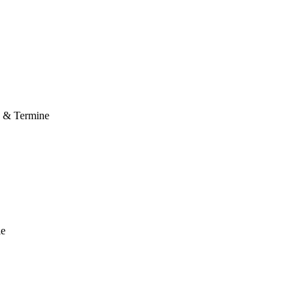
e & Termine
le