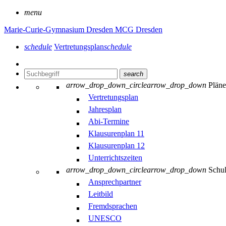
menu
Marie-Curie-Gymnasium Dresden
MCG Dresden
schedule
Vertretungsplan
schedule
search
arrow_drop_down_circle
arrow_drop_down
Plän
Vertretungsplan
Jahresplan
Abi-Termine
Klausurenplan 11
Klausurenplan 12
Unterrichtszeiten
arrow_drop_down_circle
arrow_drop_down
Schu
Ansprechpartner
Leitbild
Fremdsprachen
UNESCO