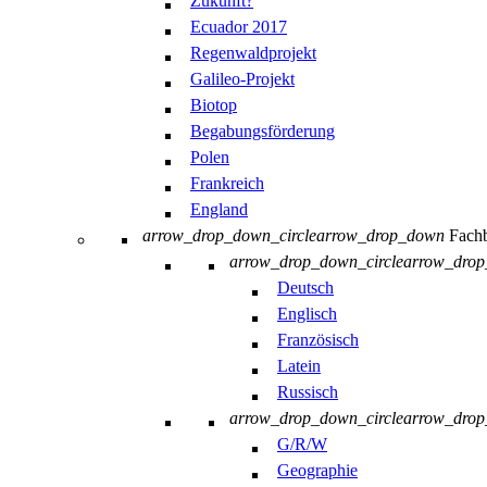
Zukunft?
Ecuador 2017
Regenwaldprojekt
Galileo-Projekt
Biotop
Begabungsförderung
Polen
Frankreich
England
arrow_drop_down_circle
arrow_drop_down
Fachb
arrow_drop_down_circle
arrow_dro
Deutsch
Englisch
Französisch
Latein
Russisch
arrow_drop_down_circle
arrow_dro
G/R/W
Geographie