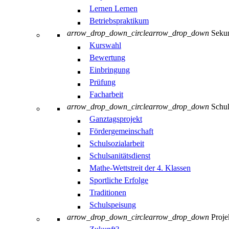
Lernen Lernen
Betriebspraktikum
arrow_drop_down_circle
arrow_drop_down
Sekun
Kurswahl
Bewertung
Einbringung
Prüfung
Facharbeit
arrow_drop_down_circle
arrow_drop_down
Schul
Ganztagsprojekt
Fördergemeinschaft
Schulsozialarbeit
Schulsanitätsdienst
Mathe-Wettstreit der 4. Klassen
Sportliche Erfolge
Traditionen
Schulspeisung
arrow_drop_down_circle
arrow_drop_down
Proje