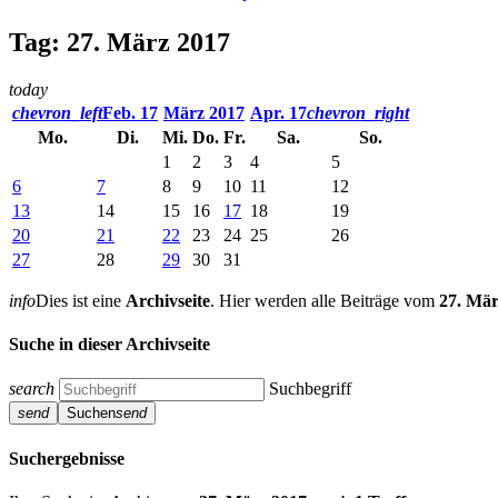
Tag: 27. März 2017
today
chevron_left
Feb. 17
März 2017
Apr. 17
chevron_right
Mo.
Di.
Mi.
Do.
Fr.
Sa.
So.
1
2
3
4
5
6
7
8
9
10
11
12
13
14
15
16
17
18
19
20
21
22
23
24
25
26
27
28
29
30
31
info
Dies ist eine
Archivseite
. Hier werden alle Beiträge vom
27. Mär
Suche in dieser Archivseite
search
Suchbegriff
send
Suchen
send
Suchergebnisse