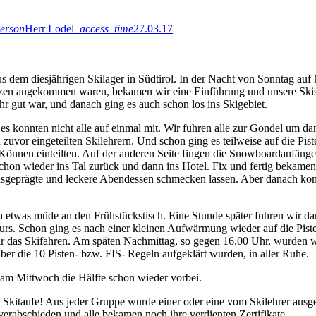
erson
Herr Lodel
access_time
27.03.17
s dem diesjährigen Skilager in Südtirol. In der Nacht von Sonntag auf
 Bozen angekommen waren, bekamen wir eine Einführung und unsere Ski
r gut war, und danach ging es auch schon los ins Skigebiet.
 es konnten nicht alle auf einmal mit. Wir fuhren alle zur Gondel um d
or eingeteilten Skilehrern. Und schon ging es teilweise auf die Piste
 Können einteilten. Auf der anderen Seite fingen die Snowboardanfänge
hon wieder ins Tal zurück und dann ins Hotel. Fix und fertig bekamen
r ausgeprägte und leckere Abendessen schmecken lassen. Aber danach kon
h etwas müde an den Frühstückstisch. Eine Stunde später fuhren wir da
Kurs. Schon ging es nach einer kleinen Aufwärmung wieder auf die Piste
 für das Skifahren. Am späten Nachmittag, so gegen 16.00 Uhr, wurden 
r die 10 Pisten- bzw. FIS- Regeln aufgeklärt wurden, in aller Ruhe.
am Mittwoch die Hälfte schon wieder vorbei.
Skitaufe! Aus jeder Gruppe wurde einer oder eine vom Skilehrer aus
 verabschieden und alle bekamen noch ihre verdienten Zertifikate.