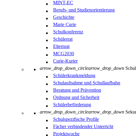
MINT-EC
Berufs- und Studienorientierung
Geschichte
Marie Curie
Schulkonferenz
Schülerrat
Elternrat
MCG2030
Curie-Kurier
arrow_drop_down_circle
arrow_drop_down
Schul
Schülerkrankmeldung
Schulaufnahme und Schullaufbahn
Beratung und Prävention
Ordnung und Sicherheit
Schülerbeförderung
arrow_drop_down_circle
arrow_drop_down
Sekun
Schulspezifische Profile
Fächer verbindender Unterricht
Projektwoche