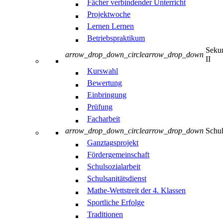
Fächer verbindender Unterricht
Projektwoche
Lernen Lernen
Betriebspraktikum
Sekun
arrow_drop_down_circle
arrow_drop_down
II
Kurswahl
Bewertung
Einbringung
Prüfung
Facharbeit
arrow_drop_down_circle
arrow_drop_down
Schul
Ganztagsprojekt
Fördergemeinschaft
Schulsozialarbeit
Schulsanitätsdienst
Mathe-Wettstreit der 4. Klassen
Sportliche Erfolge
Traditionen