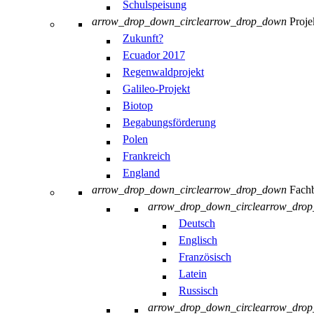
Schulspeisung
arrow_drop_down_circle
arrow_drop_down
Proje
Zukunft?
Ecuador 2017
Regenwaldprojekt
Galileo-Projekt
Biotop
Begabungsförderung
Polen
Frankreich
England
arrow_drop_down_circle
arrow_drop_down
Fachb
arrow_drop_down_circle
arrow_dro
Deutsch
Englisch
Französisch
Latein
Russisch
arrow_drop_down_circle
arrow_dro