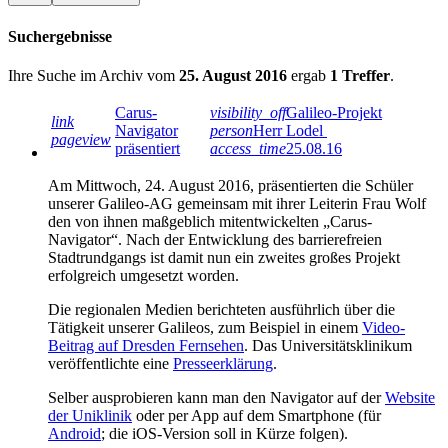
Suchergebnisse
Ihre Suche im Archiv vom
25. August 2016
ergab
1 Treffer
.
Carus-
visibility_off
Galileo-Projekt
link
Navigator
person
Herr Lodel
pageview
präsentiert
access_time
25.08.16
Am Mittwoch, 24. August 2016, präsentierten die Schüler
unserer Galileo-AG gemeinsam mit ihrer Leiterin Frau Wolf
den von ihnen maßgeblich mitentwickelten „Carus-
Navigator“. Nach der Entwicklung des barrierefreien
Stadtrundgangs ist damit nun ein zweites großes Projekt
erfolgreich umgesetzt worden.
Die regionalen Medien berichteten ausführlich über die
Tätigkeit unserer Galileos, zum Beispiel in einem
Video-
Beitrag auf Dresden Fernsehen
. Das Universitätsklinikum
veröffentlichte eine
Presseerklärung
.
Selber ausprobieren kann man den Navigator auf der
Website
der Uniklinik
oder per App auf dem Smartphone (für
Android
; die iOS-Version soll in Kürze folgen).