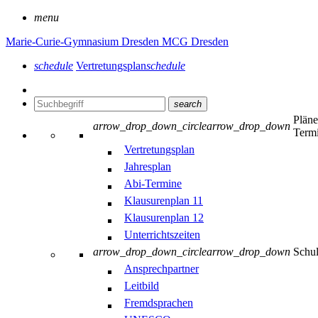
menu
Marie-Curie-Gymnasium Dresden
MCG Dresden
schedule
Vertretungsplan
schedule
search
Plän
arrow_drop_down_circle
arrow_drop_down
Term
Vertretungsplan
Jahresplan
Abi-Termine
Klausurenplan 11
Klausurenplan 12
Unterrichtszeiten
arrow_drop_down_circle
arrow_drop_down
Schu
Ansprechpartner
Leitbild
Fremdsprachen