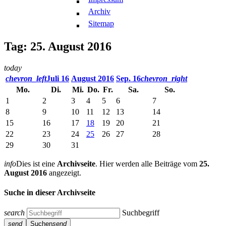
Archiv
Sitemap
Tag: 25. August 2016
today
chevron_left
Juli 16
August 2016
Sep. 16
chevron_right
Mo.
Di.
Mi.
Do.
Fr.
Sa.
So.
1
2
3
4
5
6
7
8
9
10
11
12
13
14
15
16
17
18
19
20
21
22
23
24
25
26
27
28
29
30
31
info
Dies ist eine
Archivseite
. Hier werden alle Beiträge vom
25.
August 2016
angezeigt.
Suche in dieser Archivseite
search
Suchbegriff
send
Suchen
send