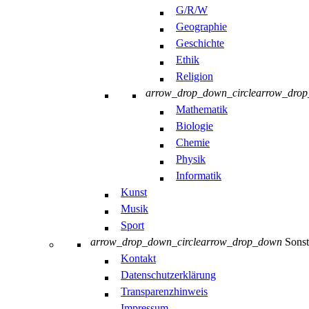
G/R/W
Geographie
Geschichte
Ethik
Religion
arrow_drop_down_circle
arrow_dro
Mathematik
Biologie
Chemie
Physik
Informatik
Kunst
Musik
Sport
arrow_drop_down_circle
arrow_drop_down
Sonst
Kontakt
Datenschutzerklärung
Transparenzhinweis
Impressum