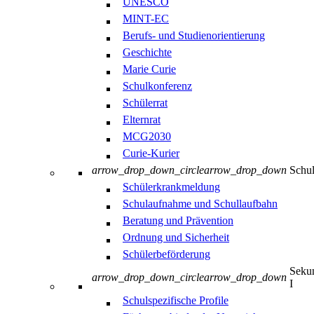
UNESCO
MINT-EC
Berufs- und Studienorientierung
Geschichte
Marie Curie
Schulkonferenz
Schülerrat
Elternrat
MCG2030
Curie-Kurier
arrow_drop_down_circle
arrow_drop_down
Schul
Schülerkrankmeldung
Schulaufnahme und Schullaufbahn
Beratung und Prävention
Ordnung und Sicherheit
Schülerbeförderung
Sekun
arrow_drop_down_circle
arrow_drop_down
I
Schulspezifische Profile