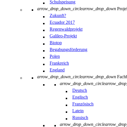
Schulspeisung
arrow_drop_down_circle
arrow_drop_down
Proje
Zukunft?
Ecuador 2017
Regenwaldprojekt
Galileo-Projekt
Biotop
Begabungsförderung
Polen
Frankreich
England
arrow_drop_down_circle
arrow_drop_down
Fachb
arrow_drop_down_circle
arrow_dro
Deutsch
Englisch
Französisch
Latein
Russisch
arrow_drop_down_circle
arrow_dro