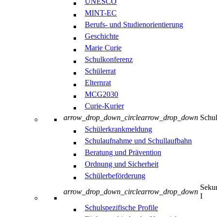
UNESCO
MINT-EC
Berufs- und Studienorientierung
Geschichte
Marie Curie
Schulkonferenz
Schülerrat
Elternrat
MCG2030
Curie-Kurier
arrow_drop_down_circle
arrow_drop_down
Schul
Schülerkrankmeldung
Schulaufnahme und Schullaufbahn
Beratung und Prävention
Ordnung und Sicherheit
Schülerbeförderung
Sekun
arrow_drop_down_circle
arrow_drop_down
I
Schulspezifische Profile