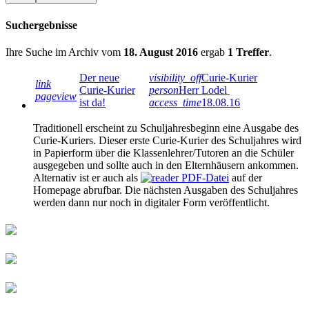
Suchergebnisse
Ihre Suche im Archiv vom
18. August 2016
ergab
1 Treffer
.
Der neue
visibility_off
Curie-Kurier
link
Curie-Kurier
person
Herr Lodel
pageview
ist da!
access_time
18.08.16
Traditionell erscheint zu Schuljahresbeginn eine Ausgabe des
Curie-Kuriers. Dieser erste Curie-Kurier des Schuljahres wird
in Papierform über die Klassenlehrer/Tutoren an die Schüler
ausgegeben und sollte auch in den Elternhäusern ankommen.
Alternativ ist er auch als
PDF-Datei
auf der
Homepage abrufbar. Die nächsten Ausgaben des Schuljahres
werden dann nur noch in digitaler Form veröffentlicht.