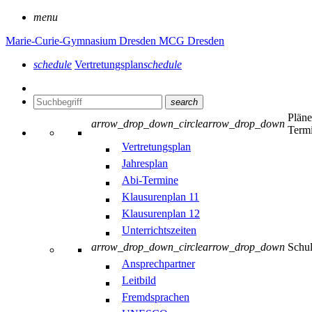
menu
Marie-Curie-Gymnasium Dresden
MCG Dresden
schedule
Vertretungsplan
schedule
search
Plän
arrow_drop_down_circle
arrow_drop_down
Term
Vertretungsplan
Jahresplan
Abi-Termine
Klausurenplan 11
Klausurenplan 12
Unterrichtszeiten
arrow_drop_down_circle
arrow_drop_down
Schu
Ansprechpartner
Leitbild
Fremdsprachen