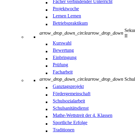
Fächer verbindender Unterricht
Projektwoche
Lernen Lernen
Betriebspraktikum
Sekun
arrow_drop_down_circle
arrow_drop_down
II
Kurswahl
Bewertung
Einbringung
Prüfung
Facharbeit
arrow_drop_down_circle
arrow_drop_down
Schul
Ganztagsprojekt
Fördergemeinschaft
Schulsozialarbeit
Schulsanitätsdienst
Mathe-Wettstreit der 4. Klassen
Sportliche Erfolge
Traditionen