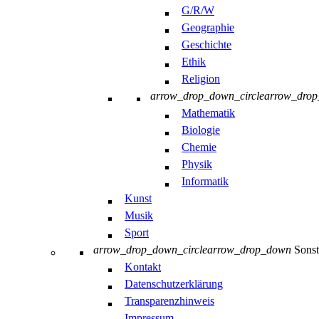
G/R/W
Geographie
Geschichte
Ethik
Religion
arrow_drop_down_circle
arrow_dro
Mathematik
Biologie
Chemie
Physik
Informatik
Kunst
Musik
Sport
arrow_drop_down_circle
arrow_drop_down
Sonst
Kontakt
Datenschutzerklärung
Transparenzhinweis
Impressum