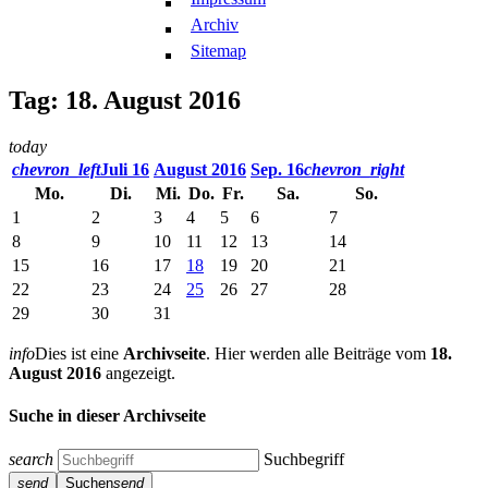
Archiv
Sitemap
Tag: 18. August 2016
today
chevron_left
Juli 16
August 2016
Sep. 16
chevron_right
Mo.
Di.
Mi.
Do.
Fr.
Sa.
So.
1
2
3
4
5
6
7
8
9
10
11
12
13
14
15
16
17
18
19
20
21
22
23
24
25
26
27
28
29
30
31
info
Dies ist eine
Archivseite
. Hier werden alle Beiträge vom
18.
August 2016
angezeigt.
Suche in dieser Archivseite
search
Suchbegriff
send
Suchen
send