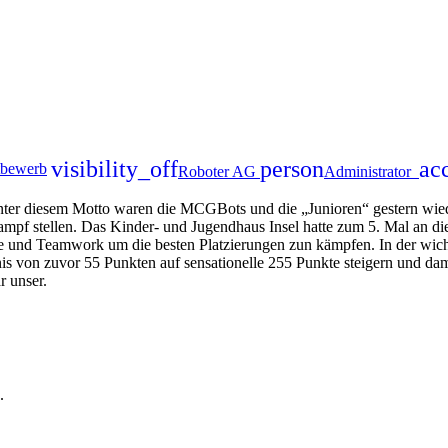
visibility_off
person
ac
tbewerb
Roboter AG
Administrator
er diesem Motto waren die MCGBots und die „Junioren“ gestern wied
mpf stellen. Das Kinder- und Jugendhaus Insel hatte zum 5. Mal an
 und Teamwork um die besten Platzierungen zun kämpfen. In der wicht
bnis von zuvor 55 Punkten auf sensationelle 255 Punkte steigern und da
r unser.