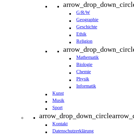
arrow_drop_down_circl
G/R/W
Geographie
Geschichte
Ethik
Religion
arrow_drop_down_circl
Mathematik
Biologie
Chemie
Physik
Informatik
Kunst
Musik
Sport
arrow_drop_down_circle
arrow_
Kontakt
Datenschutzerklärung