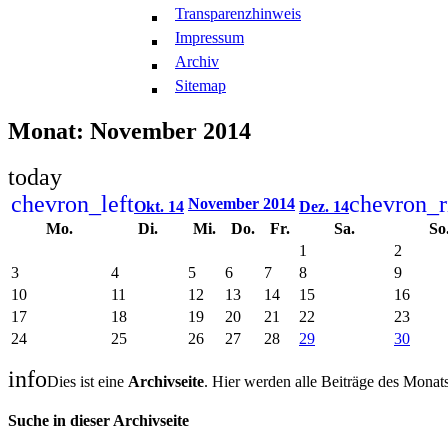
Transparenzhinweis
Impressum
Archiv
Sitemap
Monat: November 2014
today
chevron_left
chevron_r
November 2014
Okt. 14
Dez. 14
Mo.
Di.
Mi.
Do.
Fr.
Sa.
So
1
2
3
4
5
6
7
8
9
10
11
12
13
14
15
16
17
18
19
20
21
22
23
24
25
26
27
28
29
30
info
Dies ist eine
Archivseite
. Hier werden alle Beiträge des Monat
Suche in dieser Archivseite