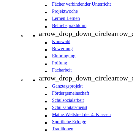
Fächer verbindender Unterricht
Projektwoche
Lernen Lernen
Betriebspraktikum
arrow_drop_down_circle
arrow_
Kurswahl
Bewertung
Einbringung
Prüfung
Facharbeit
arrow_drop_down_circle
arrow_
Ganztagsprojekt
Fördergemeinschaft
Schulsozialarbeit
Schulsanitätsdienst
Mathe-Wettstreit der 4. Klassen
Sportliche Erfolge
Traditionen