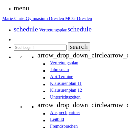
menu
Marie-Curie-Gymnasium Dresden
MCG Dresden
schedule
schedule
Vertretungsplan
search
arrow_drop_down_circle
arrow_
Vertretungsplan
Jahresplan
Abi-Termine
Klausurenplan 11
Klausurenplan 12
Unterrichtszeiten
arrow_drop_down_circle
arrow_
Ansprechpartner
Leitbild
Fremdsprachen