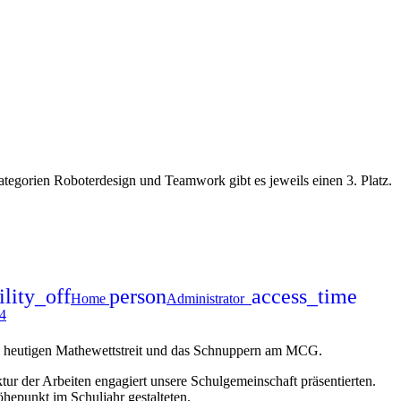
tegorien Roboterdesign und Teamwork gibt es jeweils einen 3. Platz.
ility_off
person
access_time
Home
Administrator
14
n heutigen Mathewettstreit und das Schnuppern am MCG.
tur der Arbeiten engagiert unsere Schulgemeinschaft präsentierten.
hepunkt im Schuljahr gestalteten.