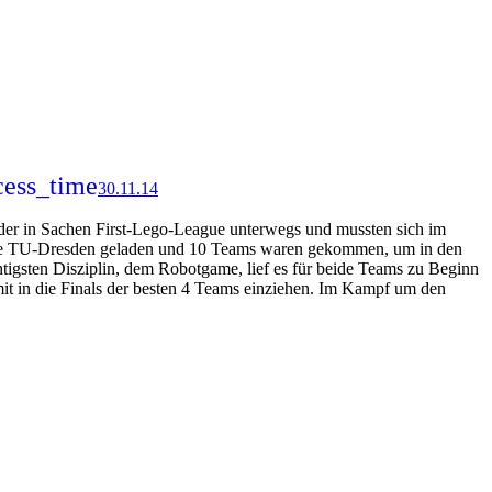
cess_time
30.11.14
er in Sachen First-Lego-League unterwegs und mussten sich im
 die TU-Dresden geladen und 10 Teams waren gekommen, um in den
igsten Disziplin, dem Robotgame, lief es für beide Teams zu Beginn
mit in die Finals der besten 4 Teams einziehen. Im Kampf um den