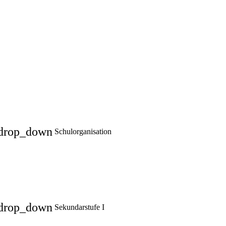
drop_down
Schulorganisation
drop_down
Sekundarstufe I